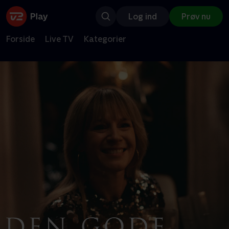
Log ind
Prøv nu
Forside
Live TV
Kategorier