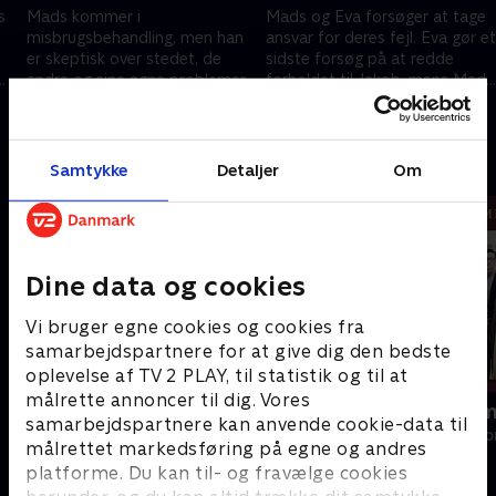
s
Mads kommer i
Mads og Eva forsøger at tage
misbrugsbehandling, men han
ansvar for deres fejl. Eva gør et
er skeptisk over stedet, de
sidste forsøg på at redde
andre og sine egne problemer.
forholdet til Jakob, mens Mads
Mikael og Eva er uenige om
søger støtte hos Eva for at
18. december 2025 • 29 min
18. december 2025 • 33 min
Evas fremtidige rolle i firmaet.
finde ro.
Andre så også
Samtykke
Detaljer
Om
Dine data og cookies
Vi bruger egne cookies og cookies fra
samarbejdspartnere for at give dig den bedste
oplevelse af TV 2 PLAY, til statistik og til at
målrette annoncer til dig. Vores
Mellem os
Familier som
samarbejdspartnere kan anvende cookie-data til
Drama • 1 sæsoner
Drama • 1 sæso
målrettet markedsføring på egne og andres
platforme. Du kan til- og fravælge cookies