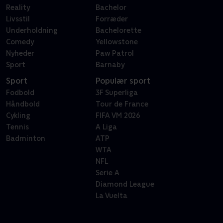
Reality
Bachelor
Livsstil
Forræder
Underholdning
Bachelorette
Comedy
Yellowstone
Nyheder
Paw Patrol
Sport
Barnaby
Sport
Populær sport
Fodbold
3F Superliga
Håndbold
Tour de France
Cykling
FIFA VM 2026
Tennis
A Liga
Badminton
ATP
WTA
NFL
Serie A
Diamond League
La Vuelta