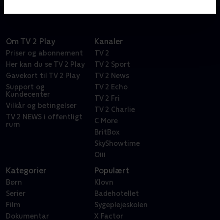
Om TV 2 Play
Kanaler
Priser og abonnement
TV 2
Her kan du se TV 2 Play
TV 2 Sport
Gavekort til TV 2 Play
TV 2 News
Support og
TV 2 Echo
Kundecenter
TV 2 Fri
Vilkår og betingelser
TV 2 Charlie
TV 2 NEWS i offentligt
C More
rum
BritBox
SkyShowtime
Oiii
Kategorier
Populært
Børn
Klovn
Serier
Badehotellet
Film
Sygeplejeskolen
Dokumentar
X Factor