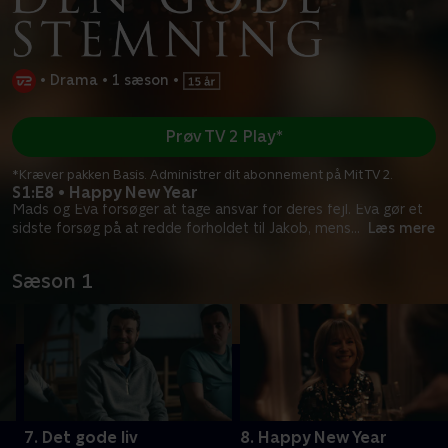
•
Drama
•
1 sæson
•
Prøv TV 2 Play*
*Kræver pakken Basis. Administrer dit abonnement på Mit TV 2.
S1:E8 • Happy New Year
Mads og Eva forsøger at tage ansvar for deres fejl. Eva gør et
sidste forsøg på at redde forholdet til Jakob, mens
...
Læs mere
Sæson 1
7. Det gode liv
8. Happy New Year