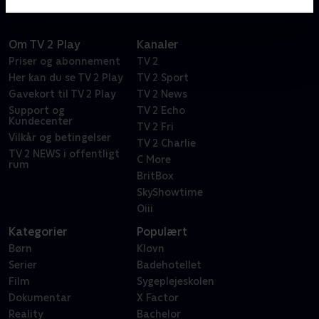
Om TV 2 Play
Kanaler
Priser og abonnement
TV 2
Her kan du se TV 2 Play
TV 2 Sport
Gavekort til TV 2 Play
TV 2 News
Support og
TV 2 Echo
Kundecenter
TV 2 Fri
Vilkår og betingelser
TV 2 Charlie
TV 2 NEWS i offentligt
C More
rum
BritBox
SkyShowtime
Oiii
Kategorier
Populært
Børn
Klovn
Serier
Badehotellet
Film
Sygeplejeskolen
Dokumentar
X Factor
Reality
Bachelor