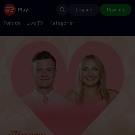
Log ind
Prøv nu
Forside
Live TV
Kategorier