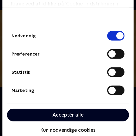
tilbage ved at klikke på ’Cookie-indstillinger’ i
bunden af siden. Læs mere om hvordan TV 2
behandler dine oplysninger i
TV 2s privatlivspolitik
.
Samtykkevalg
Nødvendig
Præferencer
Statistik
Marketing
Om Den første date UK
Kom med indenfor på en helt særlig restaurant, når
modige singler mødes for første gang til en
Acceptér alle
blinddate, hvor du er fluen på væggen. Opstår der
kærlighed ved første blik?
Kun nødvendige cookies