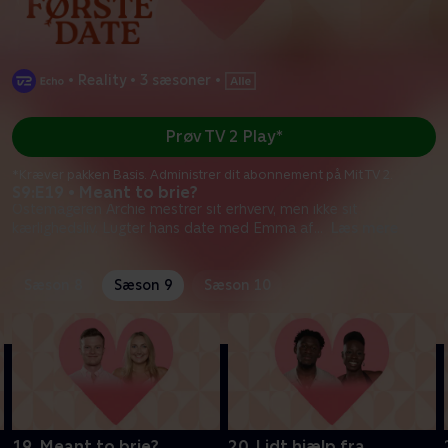
•
Reality
•
3 sæsoner
•
Prøv TV 2 Play*
*Kræver pakken Basis. Administrer dit abonnement på Mit TV 2.
S9:E19 • Meant to brie?
Ostemageren Archie mestrer sit erhverv, men ikke sit
kærlighedsliv. Lugter hans date med Emma af
...
Læs mere
Sæson 8
Sæson 9
Sæson 10
19. Meant to brie?
20. Lidt hjælp fra