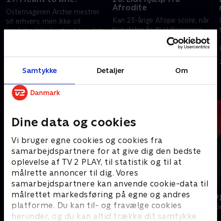
Afrodite
Ostemageren Archie mestrer
Kan 23-årige Afope score, når
sit erhverv, men ikke sit
hun dater fodboldtræneren
kærlighedsliv. Lugter hans date
Timi? Og har sygeplejersken
med Emma af succes? Et
Michael mødt sit match i den
juiceuheld sætter Esi og Mikes
24. december 2023 • 46 min
halvgræske hundeejer Andy?
date i fare.
24. december 2023 • 46 min
Samtykke
Detaljer
Om
Andre så også
Dine data og cookies
Vi bruger egne cookies og cookies fra
samarbejdspartnere for at give dig den bedste
oplevelse af TV 2 PLAY, til statistik og til at
målrette annoncer til dig. Vores
samarbejdspartnere kan anvende cookie-data til
målrettet markedsføring på egne og andres
Landmand søger kærlighed
Date mig nø
platforme. Du kan til- og fravælge cookies
Reality • 13 sæsoner
Reality • 7 sæso
herunder, og du kan altid trække dit samtykke