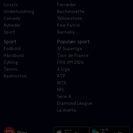
Livsstil
Forræder
Underholdning
Bachelorette
Comedy
Yellowstone
Nyheder
Paw Patrol
Sport
Barnaby
Sport
Populær sport
Fodbold
3F Superliga
Håndbold
Tour de France
Cykling
FIFA VM 2026
Tennis
A Liga
Badminton
ATP
WTA
NFL
Serie A
Diamond League
La Vuelta