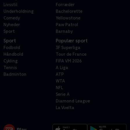
Livsstil
Forræder
Underholdning
Bachelorette
Comedy
Yellowstone
Nyheder
Paw Patrol
Sport
Barnaby
Sport
Populær sport
Fodbold
3F Superliga
Håndbold
Tour de France
Cykling
FIFA VM 2026
Tennis
A Liga
Badminton
ATP
WTA
NFL
Serie A
Diamond League
La Vuelta