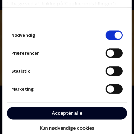
tilbage ved at klikke på ’Cookie-indstillinger’ i
bunden af siden. Læs mere om hvordan TV 2
behandler dine oplysninger i
TV 2s privatlivspolitik
.
Samtykkevalg
Nødvendig
Præferencer
Statistik
Marketing
Om Den første date UK
Kom med indenfor på en helt særlig restaurant, når
modige singler mødes for første gang til en
Acceptér alle
blinddate, hvor du er fluen på væggen. Opstår der
kærlighed ved første blik?
Kun nødvendige cookies