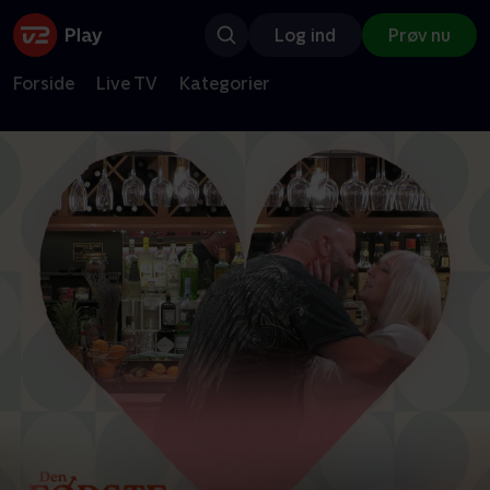
Log ind
Prøv nu
Forside
Live TV
Kategorier