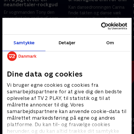
neandertaler-rockgud
Kan dansedronningen Carina
Er vognmanden Tony den
finde takten og danse væk
'neandertaler-rockgud', som
med skuespilleren Kevan?
Lynda leder efter? Og er der
Imens leder romcom-
kemi mellem neuroforskeren
fanatikeren Becky efter sin
4. december 2023 • 45 min
Michael og forlagsassistenten
egen Hugh Grant.
4. december 2023 • 45 min
Hannah?
Samtykke
Detaljer
Om
Andre så også
Dine data og cookies
Vi bruger egne cookies og cookies fra
samarbejdspartnere for at give dig den bedste
oplevelse af TV 2 PLAY, til statistik og til at
målrette annoncer til dig. Vores
samarbejdspartnere kan anvende cookie-data til
målrettet markedsføring på egne og andres
Landmand søger kærlighed
Date mig nø
platforme. Du kan til- og fravælge cookies
Reality • 13 sæsoner
Reality • 7 sæso
herunder, og du kan altid trække dit samtykke