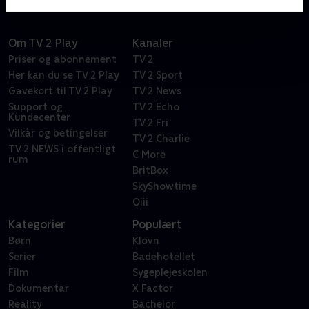
Om TV 2 Play
Kanaler
Priser og abonnement
TV 2
Her kan du se TV 2 Play
TV 2 Sport
Gavekort til TV 2 Play
TV 2 News
Support og
TV 2 Echo
Kundecenter
TV 2 Fri
Vilkår og betingelser
TV 2 Charlie
TV 2 NEWS i offentligt
C More
rum
BritBox
SkyShowtime
Oiii
Kategorier
Populært
Børn
Klovn
Serier
Badehotellet
Film
Sygeplejeskolen
Dokumentar
X Factor
Reality
Bachelor