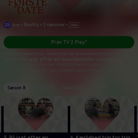
•
Reality
•
3 sæsoner
•
Prøv TV 2 Play*
*Kræver pakken Basis. Administrer dit abonnement på Mit TV 2.
S8:E5 • På jagt efter en neandertaler-rockgud
Er vognmanden Tony den 'neandertaler-rockgud', som Lynda
leder efter? Og er der kemi mellem neuroforskeren
...
Læs mere
Sæson 8
Sæson 9
Sæson 10
5. På jagt efter en
6. Kærlighed trin for trin