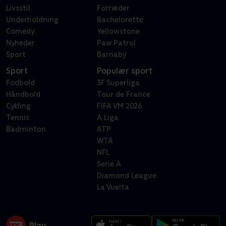
Livsstil
Forræder
Underholdning
Bachelorette
Comedy
Yellowstone
Nyheder
Paw Patrol
Sport
Barnaby
Sport
Populær sport
Fodbold
3F Superliga
Håndbold
Tour de France
Cykling
FIFA VM 2026
Tennis
A Liga
Badminton
ATP
WTA
NFL
Serie A
Diamond League
La Vuelta