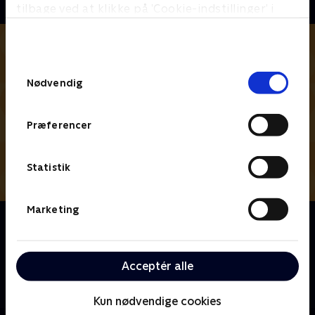
tilbage ved at klikke på ’Cookie-indstillinger’ i
bunden af siden. Læs mere om hvordan TV 2
behandler dine oplysninger i
TV 2s privatlivspolitik
.
Samtykkevalg
Nødvendig
Præferencer
Statistik
Marketing
Om Den første date UK
Kom med indenfor på en helt særlig restaurant, når
modige singler mødes for første gang til en
Acceptér alle
blinddate, hvor du er fluen på væggen. Opstår der
kærlighed ved første blik?
Kun nødvendige cookies