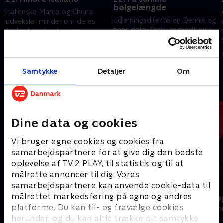
bølgelængde
Italienske Marco og Chiara
Udlejningsdirektøren Dennis og
udveksler minder om deres
hans date, Chris, er mødt op i
fælles hjemland, mens
de samme sko – er det et
musikeren Daniel dater Luka.
tegn? Enken Cora fortæller sin
Kan Jennefer få Andys seriøse
11. december 2023 • 45 min
date, at hun hader teknologi.
side frem?
12. december 2023 • 45 min
Samtykke
Detaljer
Om
Andre så også
Dine data og cookies
Vi bruger egne cookies og cookies fra
samarbejdspartnere for at give dig den bedste
oplevelse af TV 2 PLAY, til statistik og til at
målrette annoncer til dig. Vores
samarbejdspartnere kan anvende cookie-data til
målrettet markedsføring på egne og andres
Landmand søger kærlighed
Date mig nø
platforme. Du kan til- og fravælge cookies
Reality • 13 sæsoner
Reality • 7 sæso
herunder, og du kan altid trække dit samtykke