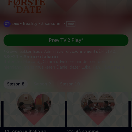
•
Reality
•
3 sæsoner
•
Prøv TV 2 Play*
*Kræver pakken Basis. Administrer dit abonnement på Mit TV 2.
S8:E21 • Amore italiano
Italienske Marco og Chiara udveksler minder om deres fælles
hjemland, mens musikeren Daniel dater Luka. Kan
...
Læs mere
Sæson 8
Sæson 9
Sæson 10
21. Amore italiano
22. På samme