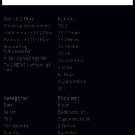
Om TV 2 Play
Kanaler
Priser og abonnement
TV 2
Her kan du se TV 2 Play
TV 2 Sport
Gavekort til TV 2 Play
TV 2 News
Support og
TV 2 Echo
Kundecenter
TV 2 Fri
Vilkår og betingelser
TV 2 Charlie
TV 2 NEWS i offentligt
C More
rum
BritBox
SkyShowtime
Oiii
Kategorier
Populært
Børn
Klovn
Serier
Badehotellet
Film
Sygeplejeskolen
Dokumentar
X Factor
Reality
Bachelor