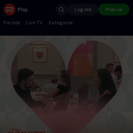
Log ind
Prøv nu
Forside
Live TV
Kategorier