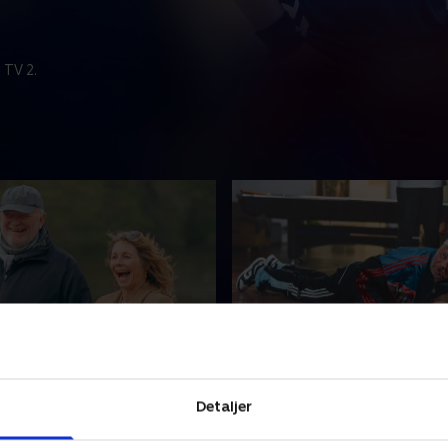
 TV 2.
Louise Hassing og
5. Torben Chris og Uffe 
enriksen
Humøret er højt i den grå Fo
Detaljer
eick samler Anne-Louise
når Annette Heick tager To
g Bjarne Henriksen op i den
og Uffe Holm med på en tid