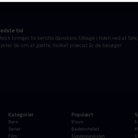
edste tid
eick bringer to kendte danskere tilbage i tiden ved at føl
dyster de om at gætte, hvilket præcist år de besøger.
Kategorier
Populært
S
Børn
Klovn
F
Serier
Badehotellet
H
Film
Sygeplejeskolen
C