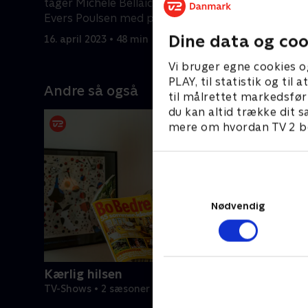
tager Michéle Bellaiche og Thomas
blå Alfa 
Evers Poulsen med på en tidsrejse
skal de q
bestemt år
Dine data og coo
16. april 2023 • 48 min
23. april 2
Vi bruger egne cookies o
PLAY, til statistik og ti
Andre så også
til målrettet markedsfør
du kan altid trække dit s
mere om hvordan TV 2 be
Nødvendig
Kærlig hilsen
TV-Shows • 2 sæsoner