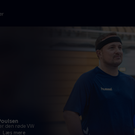
er
Poulsen
ter den røde VW
.
Læs mere