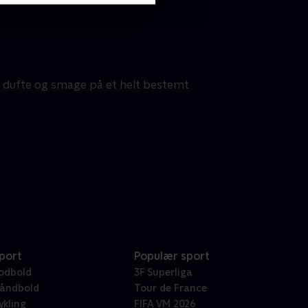
e, dufte og smage på et helt bestemt
port
Populær sport
odbold
3F Superliga
åndbold
Tour de France
ykling
FIFA VM 2026