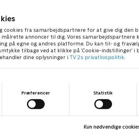
Romeo Giulietta. Sammen
tilbage til et bestemt år i 8
uizze sig igennem et
30. april 2023 • 48 min
 i 70’erne. .
kies
023 • 48 min
g cookies fra samarbejdspartnere for at give dig den b
l at målrette annoncer til dig. Vores samarbejdspartner
ing på egne og andres platforme. Du kan til- og fravæl
amtykke tilbage ved at klikke på ’Cookie-indstillinger’ i
handler dine oplysninger i
TV 2s privatlivspolitik
.
Samtykkevalg
Præferencer
Statistik
Meyerheim & stjernerne
P
Kun nødvendige cookie
TV-Shows • 5 sæsoner
T