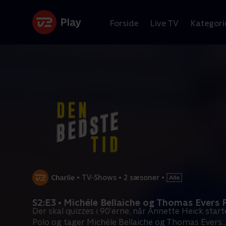
Forside
Live TV
Kategori
•
TV-Shows
•
2 sæsoner
•
S2:E3 • Michéle Bellaiche og Thomas Evers 
Der skal quizzes i 90’erne, når Annette Heick star
Polo og tager Michéle Bellaiche og Thomas Evers
..