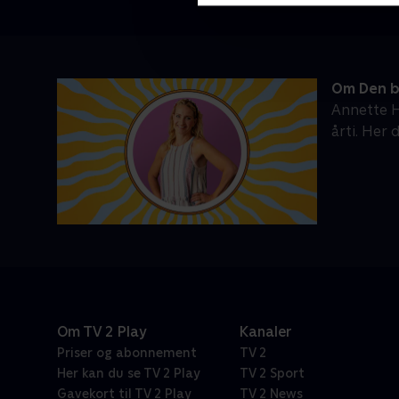
Om Den b
Annette H
årti. Her 
Om TV 2 Play
Kanaler
Priser og abonnement
TV 2
Her kan du se TV 2 Play
TV 2 Sport
Gavekort til TV 2 Play
TV 2 News