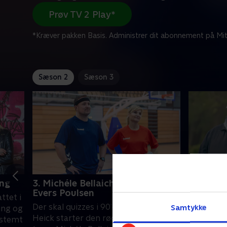
Prøv TV 2 Play*
*Kræver pakken Basis. Administrer dit abonnement på Mit
Sæson 2
Sæson 3
ang
3. Michéle Bellaiche og Thomas
4. Anne-
Evers Poulsen
Bjarne H
ttet i
Der skal quizzes i 90’erne, når Annette
Annette H
Samtykke
ing og
Heick starter den røde VW Polo og
Hassing o
estemt