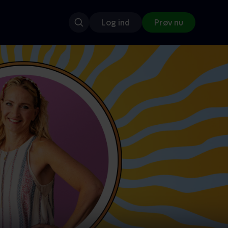
Log ind
Prøv nu