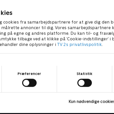
er de tilbage til et helt
med Annette Heick.
3. november 2024 • 50 min
 i 80'erne.
r 2024 • 49 min
kies
g cookies fra samarbejdspartnere for at give dig den b
l at målrette annoncer til dig. Vores samarbejdspartner
ing på egne og andres platforme. Du kan til- og fravæl
amtykke tilbage ved at klikke på ’Cookie-indstillinger’ i
handler dine oplysninger i
TV 2s privatlivspolitik
.
Samtykkevalg
Præferencer
Statistik
Spørg Charlie
M
Kun nødvendige cookie
TV-Shows • 15 sæsoner
T