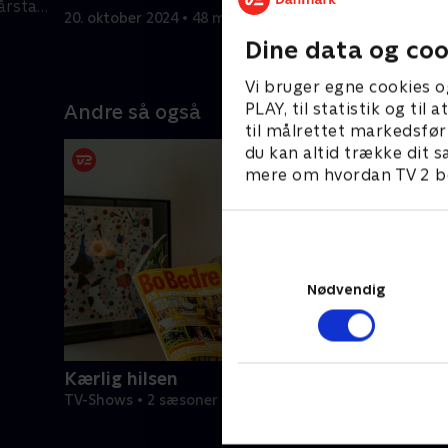
årstal
rattet kør
70'erne.
20. oktober 2024 • 48 min
særligt år
27. oktobe
Dine data og coo
Vi bruger egne cookies o
PLAY, til statistik og ti
Andre så også
til målrettet markedsfør
du kan altid trække dit s
mere om hvordan TV 2 be
Nødvendig
Kærlig hilsen
TV-Shows • 2 sæsoner