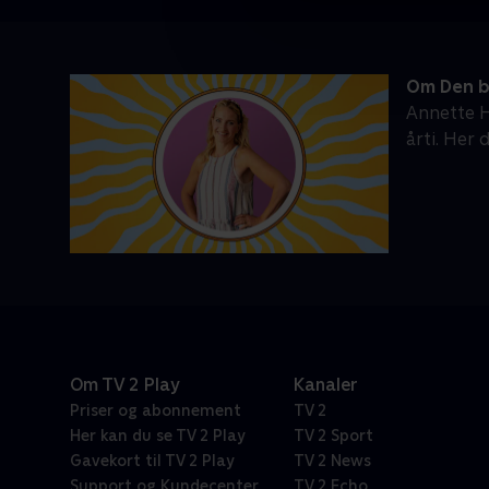
Om Den b
Annette H
årti. Her 
Om TV 2 Play
Kanaler
Priser og abonnement
TV 2
Her kan du se TV 2 Play
TV 2 Sport
Gavekort til TV 2 Play
TV 2 News
Support og Kundecenter
TV 2 Echo