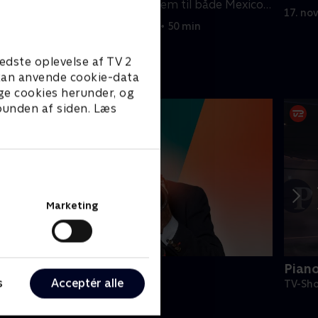
Nissan og fører dem til både Mexico
årstal.
17. no
og de skrå brædder.
10. november 2024 • 50 min
edste oplevelse af TV 2
e kan anvende cookie-data
ge cookies herunder, og
 bunden af siden. Læs
Marketing
eyerheim & stjernerne
Pian
s
Acceptér alle
V-Shows • 5 sæsoner
TV-Sho