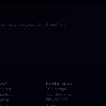
e, dufte og smage på et helt bestemt
port
Populær sport
odbold
3F Superliga
åndbold
Tour de France
ykling
FIFA VM 2026
ennis
A Liga