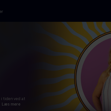
er
i tiden ved at
Læs mere