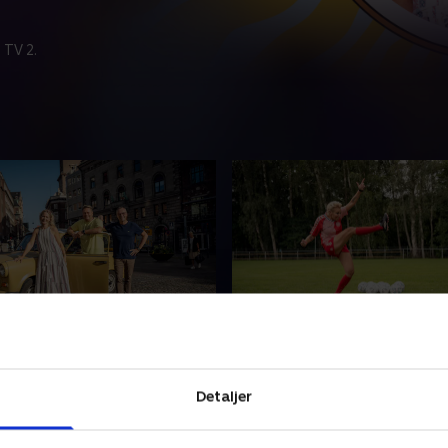
 TV 2.
 Ingemann og Johnny
3. Lene Beier og Jesper 
Der er dømt fodboldfeber 
gemann og Kandis-Johnny
feriestemning, når Lene Bei
Detaljer
 til rette på bagsædet i en
Jesper Skibby skal quizze s
rabant. Med Annette bag
et helt bestemt år i 80'er