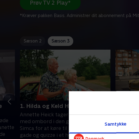
Prøv TV 2 Play*
*Kræver pakken Basis. Administrer dit abonnement på Mit
Sæson 2
Sæson 3
e
1. Hilda og Keld Heick
2. Peter
Hansen
Annette Heick tager sine forældre
røde
Peter In
med ombord i den gamle Chrysler
Samtykke
anette
sætter sig
Simca for at køre til barndommens
 de
østtysk T
gade og quizze i et helt særligt år i