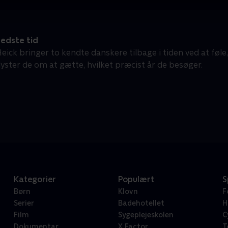
edste tid
eick bringer to kendte danskere tilbage i tiden ved at føl
dyster de om at gætte, hvilket præcist år de besøger.
Kategorier
Populært
S
Børn
Klovn
F
Serier
Badehotellet
H
Film
Sygeplejeskolen
C
Dokumentar
X Factor
T