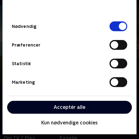
bunden af siden. Læs mere om hvordan TV 2
behandler dine oplysninger i
TV 2s privatlivspolitik
.
Samtykkevalg
Nødvendig
Præferencer
Statistik
Marketing
Om Death in Paradise
Tag med til Caribien, hvor sandet ikke er det eneste,
der er brandvarmt - det er mordsagerne også.
Acceptér alle
Kun nødvendige cookies
Om TV 2 Play
Kanaler