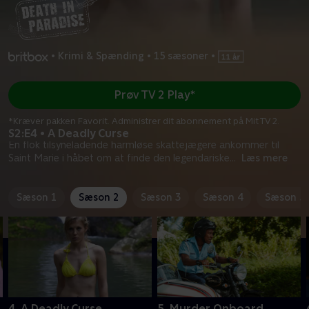
•
Krimi & Spænding
•
15 sæsoner
•
Prøv TV 2 Play*
*Kræver pakken Favorit. Administrer dit abonnement på Mit TV 2.
S2:E4 • A Deadly Curse
En flok tilsyneladende harmløse skattejægere ankommer til
Saint Marie i håbet om at finde den legendariske
...
Læs mere
Sæson 1
Sæson 2
Sæson 3
Sæson 4
Sæson 5
4. A Deadly Curse
5. Murder Onboard