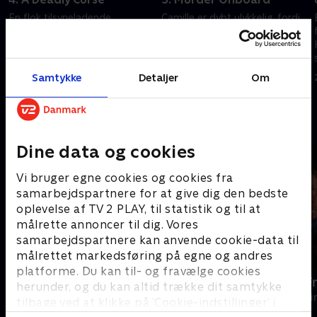
En flok tilsyneladende
Camille er dybt ulykkelig, fordi
harmløse skattejægere
hendes bedste veninde, Aimee,
ankommer til Saint Marie i
er død.
håbet om at finde den
25. oktober 2013 • 59 min
legendariske pirat Le Clercs
Samtykke
Detaljer
Om
18. oktober 2013 • 52 min
skjulte skat.
Andre så også
Dine data og cookies
Vi bruger egne cookies og cookies fra
samarbejdspartnere for at give dig den bedste
oplevelse af TV 2 PLAY, til statistik og til at
målrette annoncer til dig. Vores
samarbejdspartnere kan anvende cookie-data til
målrettet markedsføring på egne og andres
platforme. Du kan til- og fravælge cookies
Mord på Mallorca
En sag for F
herunder, og du kan altid trække dit samtykke
Krimi & Spænding • 2 sæsoner
Krimi & Spændi
tilbage ved at klikke på ’Cookie-indstillinger’ i