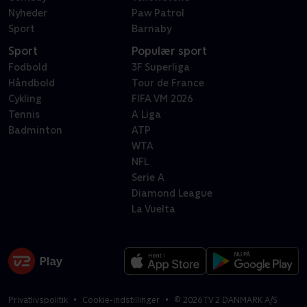
Nyheder
Paw Patrol
Sport
Barnaby
Sport
Populær sport
Fodbold
3F Superliga
Håndbold
Tour de France
Cykling
FIFA VM 2026
Tennis
A Liga
Badminton
ATP
WTA
NFL
Serie A
Diamond League
La Vuelta
Privatlivspolitik
Cookie-indstillinger
©
2026
TV 2 DANMARK A/S