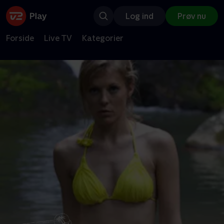
Log ind
Prøv nu
Forside
Live TV
Kategorier