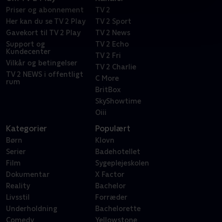
Priser og abonnement
TV 2
Her kan du se TV 2 Play
TV 2 Sport
Gavekort til TV 2 Play
TV 2 News
Support og
TV 2 Echo
Kundecenter
TV 2 Fri
Vilkår og betingelser
TV 2 Charlie
TV 2 NEWS i offentligt
C More
rum
BritBox
SkyShowtime
Oiii
Kategorier
Populært
Børn
Klovn
Serier
Badehotellet
Film
Sygeplejeskolen
Dokumentar
X Factor
Reality
Bachelor
Livsstil
Forræder
Underholdning
Bachelorette
Comedy
Yellowstone