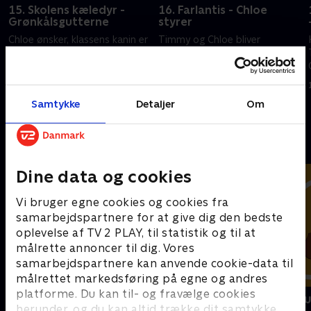
15. Skolens kæledyr -
16. Farlantis - Chloe
Grønkålsgutterne
styrer
Chloe ønsker, klassens kanin er
Timmy og Chloe bliver
fri, og Chloe begår tyveri for at
økokrigere, og Timmy
gøre sin samling færdig.
fortryder, han ønskede, at
Chloe var gangvagt.
14. juni 2023 • 22 min
14. juni 2023 • 22 min
Samtykke
Detaljer
Om
Andre så også
Dine data og cookies
Vi bruger egne cookies og cookies fra
samarbejdspartnere for at give dig den bedste
oplevelse af TV 2 PLAY, til statistik og til at
målrette annoncer til dig. Vores
samarbejdspartnere kan anvende cookie-data til
målrettet markedsføring på egne og andres
platforme. Du kan til- og fravælge cookies
Vicke Viking
Miniteve: M
herunder, og du kan altid trække dit samtykke