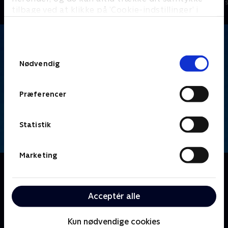
Børneserier • 1 sæsoner
Børneserier • 1
tilbage ved at klikke på ’Cookie-indstillinger’ i
bunden af siden. Læs mere om hvordan TV 2
behandler dine oplysninger i
TV 2s privatlivspolitik
.
Samtykkevalg
Nødvendig
Præferencer
Statistik
Marketing
Om De fantastiske fehoveder
10-årige Timmy Turner kæmper med skolen og
opvæksten. Hans magiske ønskegivende fe-
Acceptér alle
gudforældre er, ivrige efter at hjælpe - men
forårsager ofte flere problemer, end de løser!
Kun nødvendige cookies