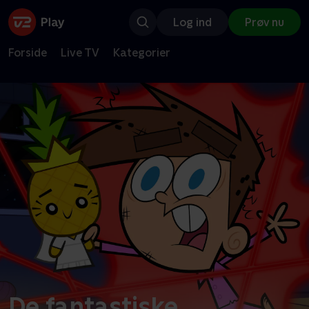
Log ind
Prøv nu
Forside
Live TV
Kategorier
De fantastiske