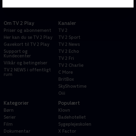
Om TV 2 Play
Kanaler
Priser og abonnement
TV 2
Her kan du se TV 2 Play
TV 2 Sport
Gavekort til TV 2 Play
TV 2 News
Support og
TV 2 Echo
Kundecenter
TV 2 Fri
Vilkår og betingelser
TV 2 Charlie
TV 2 NEWS i offentligt
C More
rum
BritBox
SkyShowtime
Oiii
Kategorier
Populært
Børn
Klovn
Serier
Badehotellet
Film
Sygeplejeskolen
Dokumentar
X Factor