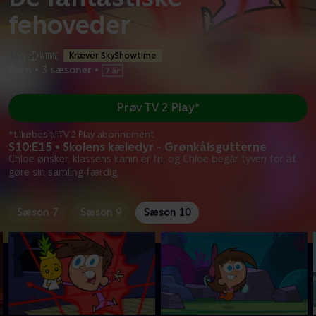
fehoveder
Kræver SkyShowtime
Børn
•
3 sæsoner
•
Prøv TV 2 Play*
*tilkøbes til TV 2 Play abonnement
S10:E15 • Skolens kæledyr - Grønkålsgutterne
Chloe ønsker, klassens kanin er fri, og Chloe begår tyveri for at
gøre sin samling færdig.
Sæson 7
Sæson 9
Sæson 10