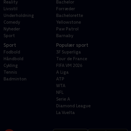
Reality
Bachelor
Livsstil
Forræder
Underholdning
Bachelorette
Comedy
Yellowstone
Nyheder
Paw Patrol
Sport
Barnaby
Sport
Populær sport
Fodbold
3F Superliga
Håndbold
Tour de France
Cykling
FIFA VM 2026
Tennis
A Liga
Badminton
ATP
WTA
NFL
Serie A
Diamond League
La Vuelta