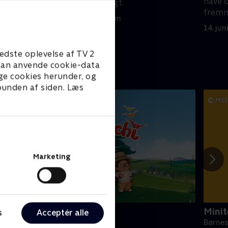
re sin
have d
Chloe var gangvagt.
fremm
14. juni 2023 • 22 min
14. jun
edste oplevelse af TV 2
e kan anvende cookie-data
ge cookies herunder, og
 bunden af siden. Læs
Marketing
onchhichi
Minit
s
Acceptér alle
ørneserier • 1 sæsoner
Børnes