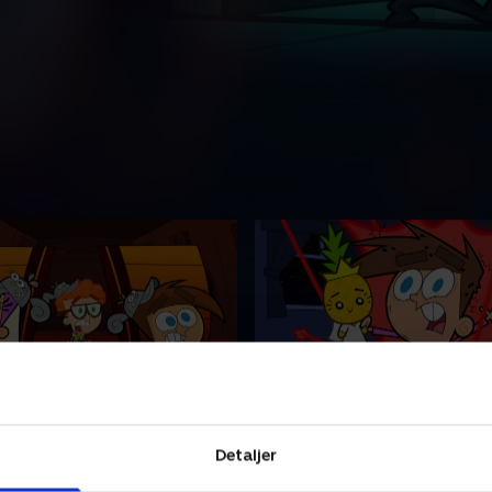
FAR-ten - Feriefuser
15. Skolens kæledyr -
Grønkålsgutterne
derne planter et flag i
Detaljer
Chloe ønsker, klassens kanin 
g Chloe opgiver sin