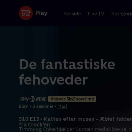
Forside
Live TV
Kategori
De fantastiske
fehoveder
Kræver SkyShowtime
Børn
•
3 sæsoner
•
S10:E13 • Katten efter musen - Æblet falder
fra Crock'en
Timmy og Chloe hjælper Katman med at bevise, ha