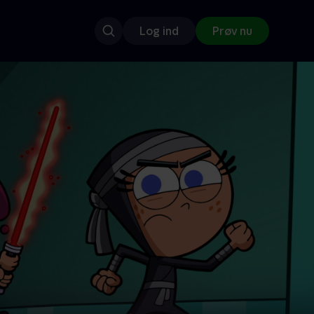
Log ind
Prøv nu