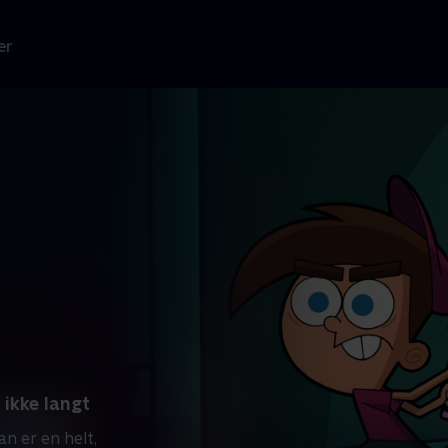
er
 ikke langt
n er en helt,