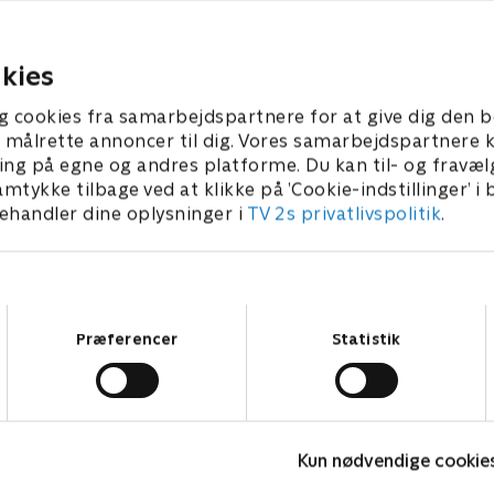
Chloe begår tyveri for at gø
ie for at forske.
samling færdig.
23 • 22 min
14. juni 2023 • 22 min
kies
g cookies fra samarbejdspartnere for at give dig den b
l at målrette annoncer til dig. Vores samarbejdspartner
ing på egne og andres platforme. Du kan til- og fravæl
amtykke tilbage ved at klikke på ’Cookie-indstillinger’ i
handler dine oplysninger i
TV 2s privatlivspolitik
.
Samtykkevalg
Præferencer
Statistik
Olly & Lea
M
Kun nødvendige cookie
Børneserier • 1 sæsoner
B