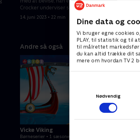
g
med at bevise, han er en helt, og
sommerfer
Crocker underviser sin nevø.
14. juni 20
14. juni 2023 • 22 min
Dine data og coo
Vi bruger egne cookies o
PLAY, til statistik og ti
Andre så også
til målrettet markedsfør
du kan altid trække dit s
mere om hvordan TV 2 be
Nødvendig
Vicke Viking
Børneserier • 1 sæsoner