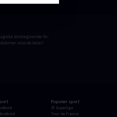
giske ønskegivende fe-
oblemer, end de løser!
port
Populær sport
odbold
3F Superliga
åndbold
Tour de France