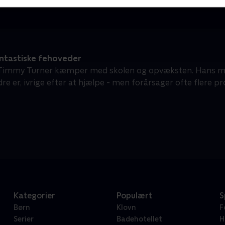
ntastiske fehoveder
 Timmy Turner kæmper med skolen og opvæksten. Hans ma
e er, ivrige efter at hjælpe - men forårsager ofte flere pr
Kategorier
Populært
S
Børn
Klovn
F
Serier
Badehotellet
H