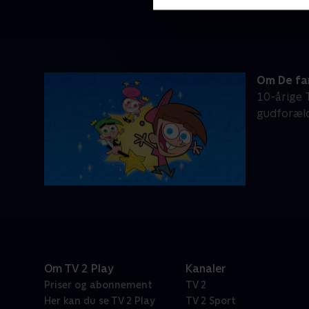
Om De fa
10-årige
gudforældr
Om TV 2 Play
Kanaler
Priser og abonnement
TV 2
Her kan du se TV 2 Play
TV 2 Sport