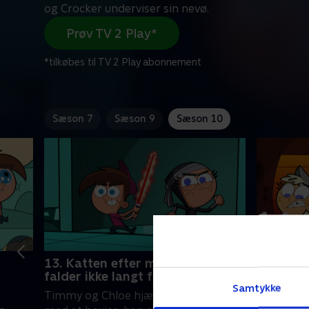
og Crocker underviser sin nevø.
Prøv TV 2 Play*
*tilkøbes til TV 2 Play abonnement
Sæson 7
Sæson 9
Sæson 10
13. Katten efter musen - Æblet
14. Rum-
falder ikke langt fra Crock'en
Egernspej
Samtykke
Timmy og Chloe hjælper Katman
rummet, o