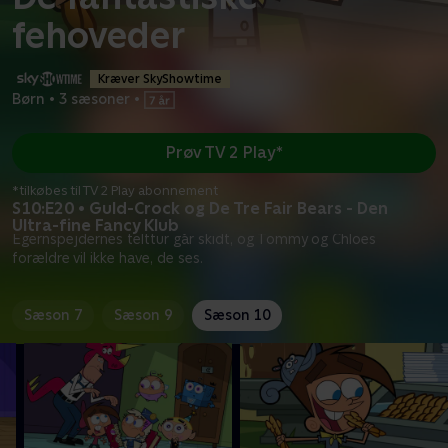
fehoveder
Kræver SkyShowtime
Børn
•
3 sæsoner
•
Prøv TV 2 Play*
*tilkøbes til TV 2 Play abonnement
S10:E20 • Guld-Crock og De Tre Fair Bears - Den
Ultra-fine Fancy Klub
Egernspejdernes telttur går skidt, og Tommy og Chloes
forældre vil ikke have, de ses.
Sæson 7
Sæson 9
Sæson 10