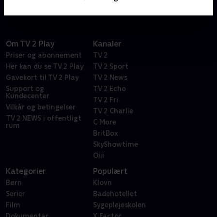
Om TV 2 Play
Kanaler
Priser og abonnement
TV 2
Her kan du se TV 2 Play
TV 2 Sport
Gavekort til TV 2 Play
TV 2 News
Support og
TV 2 Echo
Kundecenter
TV 2 Fri
Vilkår og betingelser
TV 2 Charlie
TV 2 NEWS i offentligt
C More
rum
BritBox
SkyShowtime
Oiii
Kategorier
Populært
Børn
Klovn
Serier
Badehotellet
Film
Sygeplejeskolen
Dokumentar
X Factor