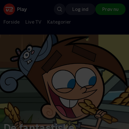
Log ind
Prøv nu
Forside
Live TV
Kategorier
De fantastiske