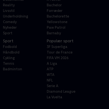
Reality
Bachelor
Livsstil
Forræder
Underholdning
Bachelorette
Comedy
Yellowstone
Nyheder
Paw Patrol
Sport
Barnaby
Sport
Populær sport
Fodbold
3F Superliga
Håndbold
Tour de France
Cykling
FIFA VM 2026
Tennis
A Liga
Badminton
ATP
WTA
NFL
Serie A
Diamond League
La Vuelta