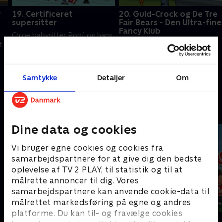
r
19. Certificeret
20. Guld-Crock og De Tre
supersitter
Fair Bears - Den Ultra-fine
Fancy Klub
Chloe babysitter Poof og hans
Egernspejdernes telttur går
t,
venner. Det går fint, indtil Vicky
skidt, og Tommy og Chloes
kommer.
forældre vil ikke have, de ses.
14. juni 2023 • 22 min
14. juni 2023 • 22 min
Samtykke
Detaljer
Om
Andre så også
Dine data og cookies
Vi bruger egne cookies og cookies fra
samarbejdspartnere for at give dig den bedste
oplevelse af TV 2 PLAY, til statistik og til at
målrette annoncer til dig. Vores
samarbejdspartnere kan anvende cookie-data til
målrettet markedsføring på egne og andres
platforme. Du kan til- og fravælge cookies
Vicke Viking
Monchhichi