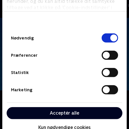
herunder, og du kan altid trække dit samtykke
Børneserier • 1 sæsoner
Børneserier • 1
tilbage ved at klikke på ’Cookie-indstillinger’ i
bunden af siden. Læs mere om hvordan TV 2
behandler dine oplysninger i
TV 2s privatlivspolitik
.
Samtykkevalg
Nødvendig
Præferencer
Statistik
Marketing
Om De fantastiske fehoveder
10-årige Timmy Turner kæmper med skolen og
opvæksten. Hans magiske ønskegivende fe-
Acceptér alle
gudforældre er, ivrige efter at hjælpe - men
forårsager ofte flere problemer, end de løser!
Kun nødvendige cookies