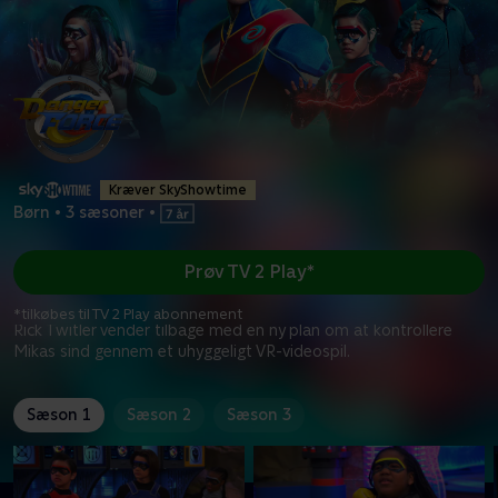
Kræver SkyShowtime
Børn
•
3 sæsoner
•
Prøv TV 2 Play*
*tilkøbes til TV 2 Play abonnement
Rick Twitler vender tilbage med en ny plan om at kontrollere
Mikas sind gennem et uhyggeligt VR-videospil.
Sæson 1
Sæson 2
Sæson 3