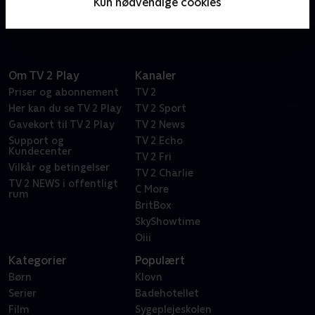
Kun nødvendige cookies
videospil.
Om TV 2 Play
Kanaler
Priser og abonnement
TV 2
Her kan du se TV 2 Play
TV 2 Sport
Gavekort til TV 2 Play
TV 2 News
Support og
TV 2 Echo
Kundecenter
TV 2 Fri
Vilkår og betingelser
TV 2 Charlie
TV 2 NEWS i offentligt
C More
rum
BritBox
SkyShowtime
Oiii
Kategorier
Populært
Børn
Klovn
Serier
Badehotellet
Film
Sygeplejeskolen