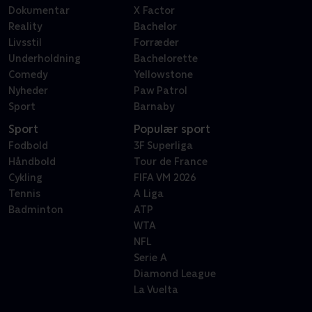
Dokumentar
X Factor
Reality
Bachelor
Livsstil
Forræder
Underholdning
Bachelorette
Comedy
Yellowstone
Nyheder
Paw Patrol
Sport
Barnaby
Sport
Populær sport
Fodbold
3F Superliga
Håndbold
Tour de France
Cykling
FIFA VM 2026
Tennis
A Liga
Badminton
ATP
WTA
NFL
Serie A
Diamond League
La Vuelta