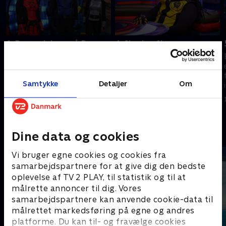
1. Begyndelsen på Danger
4. Skurkeaften
Force
Danger Force og Kaptajn Mand
Kaptajn Mands nye
går undercover i
superheltehåndlangere har
Tæskekælderen for at fange
Samtykke
Detaljer
Om
mistanke om, at han
en kriminel.
bekæmper kriminalitet uden
1. januar 2023 • 21 min
dem.
1. januar 2023 • 21 min
Andre så også
Dine data og cookies
Vi bruger egne cookies og cookies fra
samarbejdspartnere for at give dig den bedste
oplevelse af TV 2 PLAY, til statistik og til at
målrette annoncer til dig. Vores
samarbejdspartnere kan anvende cookie-data til
målrettet markedsføring på egne og andres
platforme. Du kan til- og fravælge cookies