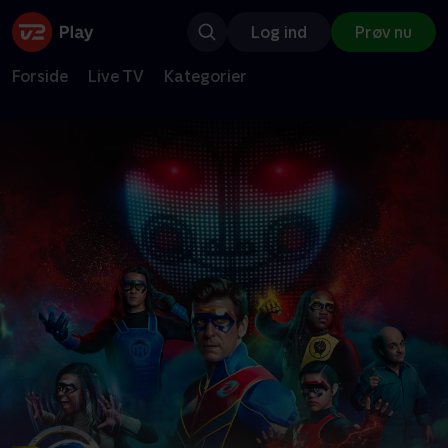
Log ind
Prøv nu
Forside
Live TV
Kategorier