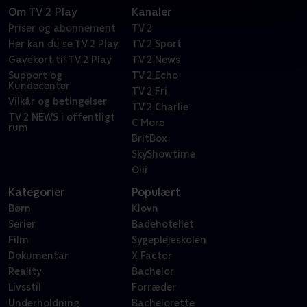
Om TV 2 Play
Kanaler
Priser og abonnement
TV 2
Her kan du se TV 2 Play
TV 2 Sport
Gavekort til TV 2 Play
TV 2 News
Support og
TV 2 Echo
Kundecenter
TV 2 Fri
Vilkår og betingelser
TV 2 Charlie
TV 2 NEWS i offentligt
C More
rum
BritBox
SkyShowtime
Oiii
Kategorier
Populært
Børn
Klovn
Serier
Badehotellet
Film
Sygeplejeskolen
Dokumentar
X Factor
Reality
Bachelor
Livsstil
Forræder
Underholdning
Bachelorette