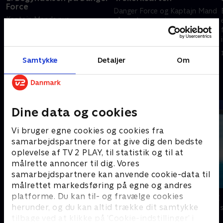
Force
Danger Force og Kaptajn Mand
Kaptajn Mands nye
går undercover i
superheltehåndlangere har
Tæskekælderen for at fange
mistanke om, at han
en kriminel.
bekæmper kriminalitet uden
1. januar 2023 • 21 min
dem.
Samtykke
Detaljer
Om
1. januar 2023 • 21 min
Andre så også
Dine data og cookies
Vi bruger egne cookies og cookies fra
samarbejdspartnere for at give dig den bedste
oplevelse af TV 2 PLAY, til statistik og til at
målrette annoncer til dig. Vores
samarbejdspartnere kan anvende cookie-data til
målrettet markedsføring på egne og andres
platforme. Du kan til- og fravælge cookies
Mysticons
Vicke Viking
herunder, og du kan altid trække dit samtykke
Børneserier • 1 sæsoner
Børneserier • 1
tilbage ved at klikke på ’Cookie-indstillinger’ i