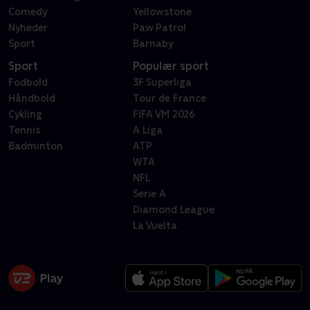
Comedy
Yellowstone
Nyheder
Paw Patrol
Sport
Barnaby
Sport
Populær sport
Fodbold
3F Superliga
Håndbold
Tour de France
Cykling
FIFA VM 2026
Tennis
A Liga
Badminton
ATP
WTA
NFL
Serie A
Diamond League
La Vuelta