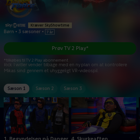
Kræver SkyShowtime
Børn
•
3 sæsoner
•
Prøv TV 2 Play*
*tilkøbes til TV 2 Play abonnement
Rick Twitler vender tilbage med en ny plan om at kontrollere
Mikas sind gennem et uhyggeligt VR-videospil.
Sæson 1
Sæson 2
Sæson 3
1. Begyndelsen på Danger
4. Skurkeaften