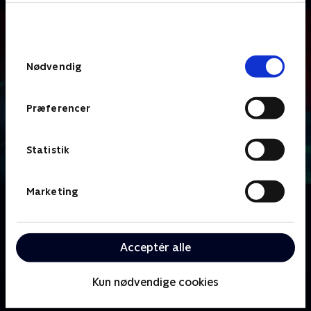
bunden af siden. Læs mere om hvordan TV 2
behandler dine oplysninger i
TV 2s privatlivspolitik
.
Samtykkevalg
Nødvendig
Præferencer
Statistik
Marketing
Om Danger Force
Rick Twitler vender tilbage med en ny plan om at
kontrollere Mikas sind gennem et uhyggeligt VR-
Acceptér alle
videospil.
Kun nødvendige cookies