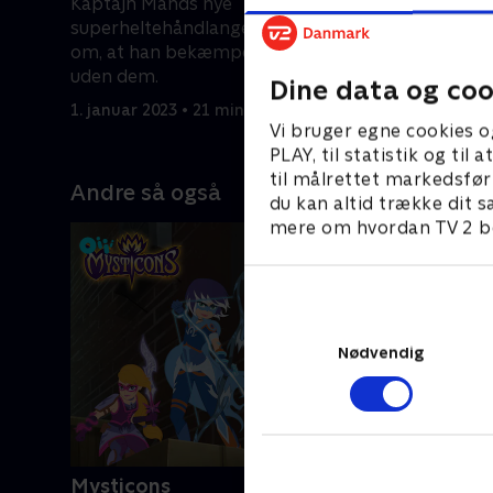
Kaptajn Mands nye
Danger Fo
superheltehåndlangere har mistanke
undercove
om, at han bekæmper kriminalitet
fange en 
uden dem.
Dine data og coo
1. januar 2
1. januar 2023 • 21 min
Vi bruger egne cookies o
PLAY, til statistik og ti
til målrettet markedsfør
Andre så også
du kan altid trække dit s
mere om hvordan TV 2 be
Nødvendig
Mysticons