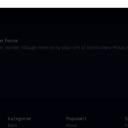
Børneserier • 1 sæsoner
B
r Force
ler vender tilbage med en ny plan om at kontrollere Mikas
Kategorier
Populært
S
Børn
Klovn
F