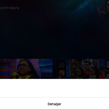
kontrollere
eaften
5. En mimiker slår til
Detaljer