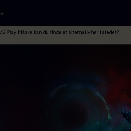
er
V 2 Play. Måske kan du finde et alternativ her i stedet?