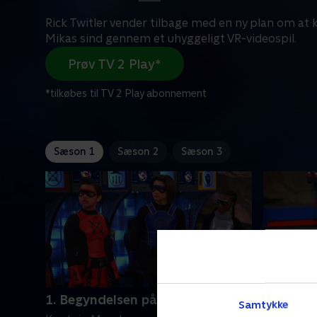
Rick Twitler vender tilbage med en ny plan om at 
Mikas sind gennem et uhyggeligt VR-videospil.
Prøv TV 2 Play*
*tilkøbes til TV 2 Play abonnement
Sæson 1
Sæson 2
Sæson 3
1. Begyndelsen på Danger Force
4. Skurk
Samtykke