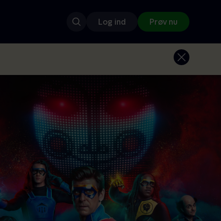
Log ind
Prøv nu