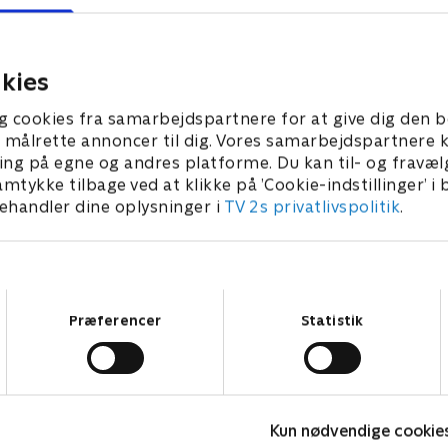
rce og Kaptajn Mand går
Bose bliver ved et uheld eft
r i Tæskekælderen for at
alene og skal forhindre Tuml
kriminel.
bryde ind i Mandereden.
kies
023 • 21 min
1. januar 2023 • 21 min
g cookies fra samarbejdspartnere for at give dig den b
l at målrette annoncer til dig. Vores samarbejdspartner
ing på egne og andres platforme. Du kan til- og fravæl
amtykke tilbage ved at klikke på ’Cookie-indstillinger’ i
handler dine oplysninger i
TV 2s privatlivspolitik
.
Samtykkevalg
Præferencer
Statistik
Kun nødvendige cookie
Vicke Viking
O