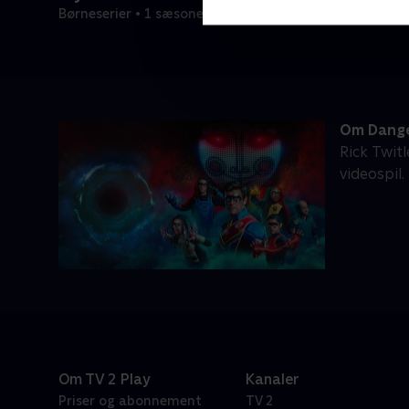
Børneserier • 1 sæsoner
Om Dange
Rick Twit
videospil.
Om TV 2 Play
Kanaler
Priser og abonnement
TV 2