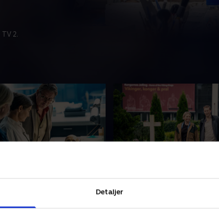
 TV 2.
amp
4. Jelling
r blevet udskrevet fra
Ester finder et afgørende sp
Detaljer
t og har svært ved at slippe
udfordrer Michaels teori. H
en. Han strammer grebet om
maksimalt og søger opbakn
udgravningen
en gammel bekendt.