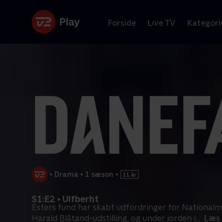
Forside
Live TV
Kategori
•
Drama
•
1 sæson
•
S1:E2 • Ulfberht
Esters fund har skabt udfordringer for Nationalm
Harald Blåtand-udstilling, og under jorden i
...
Læs