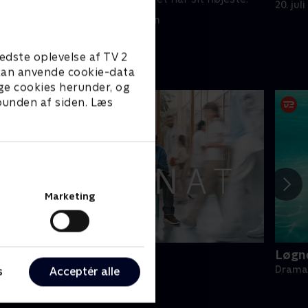
20. jul
13. juli 2025 • 41 min
edste oplevelse af TV 2
e kan anvende cookie-data
ge cookies herunder, og
 bunden af siden. Læs
Marketing
ag & nat
Løgn
rama • 2 sæsoner
Drama 
s
Acceptér alle