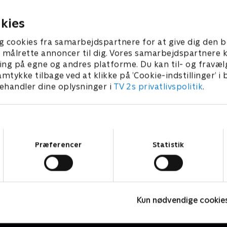
25 • 40 min
6. juli 2025 • 40 min
kies
g cookies fra samarbejdspartnere for at give dig den b
l at målrette annoncer til dig. Vores samarbejdspartner
ing på egne og andres platforme. Du kan til- og fravæl
amtykke tilbage ved at klikke på ’Cookie-indstillinger’ i
handler dine oplysninger i
TV 2s privatlivspolitik
.
Samtykkevalg
Præferencer
Statistik
Oxen
D
Drama • 2 sæsoner
D
Kun nødvendige cookie