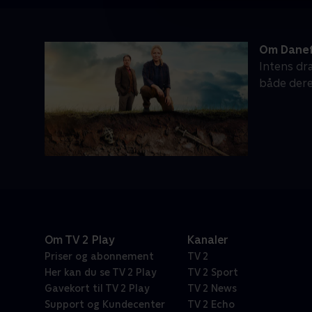
Om Dane
Intens dr
både dere
Om TV 2 Play
Kanaler
Priser og abonnement
TV 2
Her kan du se TV 2 Play
TV 2 Sport
Gavekort til TV 2 Play
TV 2 News
Support og Kundecenter
TV 2 Echo