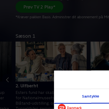
Prøv TV 2 Play*
*Kræver pakken Basis. Administrer dit abonnement på Mit
Sæson 1
2. Ulfberht
3. Tvek
lup
Esters fund har skabt udfordringer
Michael e
Samtykke
ter
for Nationalmuseets store Harald
hospitale
Blåtand-udstilling, og under jorden i
kontroll
gelse
Tunneldalen gemmer der sig endnu
Ester og 