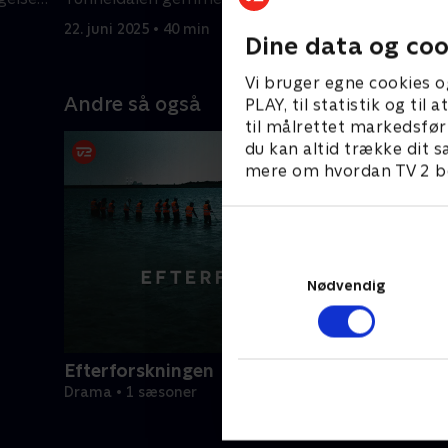
en overraskelse.
22. juni 2025 • 40 min
29. juni 20
Dine data og coo
Vi bruger egne cookies o
Andre så også
PLAY, til statistik og ti
til målrettet markedsfør
du kan altid trække dit s
mere om hvordan TV 2 be
Nødvendig
Efterforskningen
Drama • 1 sæsoner