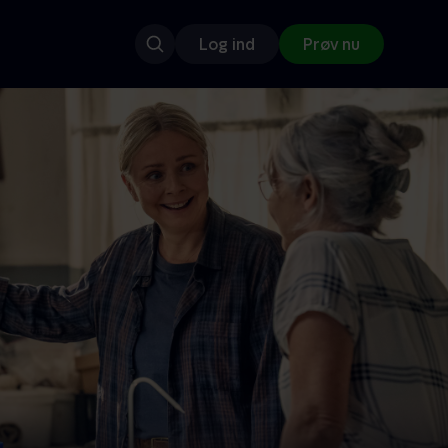
Log ind
Prøv nu