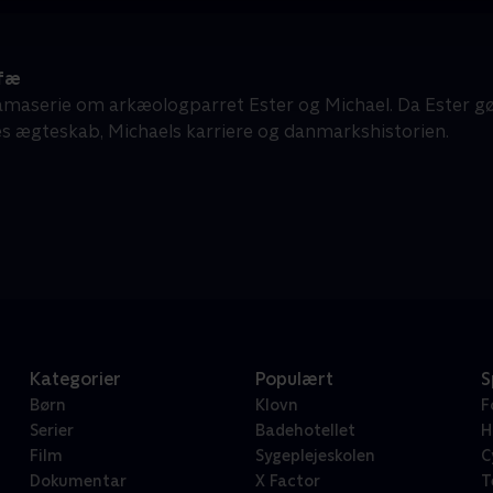
fæ
amaserie om arkæologparret Ester og Michael. Da Ester g
s ægteskab, Michaels karriere og danmarkshistorien.
Kategorier
Populært
S
Børn
Klovn
F
Serier
Badehotellet
H
Film
Sygeplejeskolen
C
Dokumentar
X Factor
T