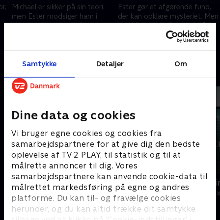
r,
Michael er sikker på sin teori,
Ester gør et afgørende fund,
men Ester modsiger ham i
der kan opklare mysteriet. Men
pressen. Medierne griber
kan Michael og Danmark tåle
sagen, og konflikten mellem
at høre sandheden?
ægteparret når sit højeste.
13. juli 2025 • 41 min
20. juli 2025 • 40 min
Samtykke
Detaljer
Om
Andre så også
Dine data og cookies
Vi bruger egne cookies og cookies fra
samarbejdspartnere for at give dig den bedste
oplevelse af TV 2 PLAY, til statistik og til at
målrette annoncer til dig. Vores
samarbejdspartnere kan anvende cookie-data til
Oxen
Efterforskn
målrettet markedsføring på egne og andres
Drama • 2 sæsoner
Drama • 1 sæso
platforme. Du kan til- og fravælge cookies
herunder, og du kan altid trække dit samtykke
tilbage ved at klikke på ’Cookie-indstillinger’ i