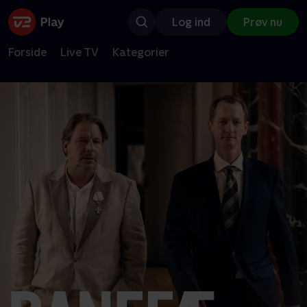
Log ind
Prøv nu
Forside
Live TV
Kategorier