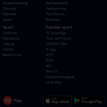
Underholdning
Bachelorette
Comedy
Yellowstone
Nyheder
Paw Patrol
Sport
Barnaby
Sport
Populær sport
Fodbold
3F Superliga
Håndbold
Tour de France
Cykling
FIFA VM 2026
Tennis
A Liga
Badminton
ATP
WTA
NFL
Serie A
Diamond League
La Vuelta