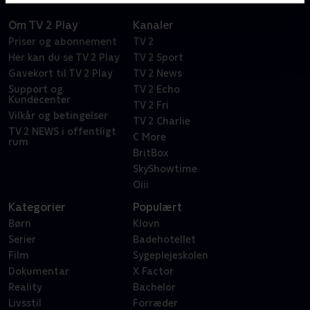
Om TV 2 Play
Kanaler
Priser og abonnement
TV 2
Her kan du se TV 2 Play
TV 2 Sport
Gavekort til TV 2 Play
TV 2 News
Support og
TV 2 Echo
Kundecenter
TV 2 Fri
Vilkår og betingelser
TV 2 Charlie
TV 2 NEWS i offentligt
C More
rum
BritBox
SkyShowtime
Oiii
Kategorier
Populært
Børn
Klovn
Serier
Badehotellet
Film
Sygeplejeskolen
Dokumentar
X Factor
Reality
Bachelor
Livsstil
Forræder