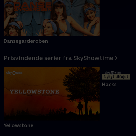
Dansegarderoben
Margrete den
Prisvindende serier fra SkyShowtime
Nyligt tilføjet
Yellowstone