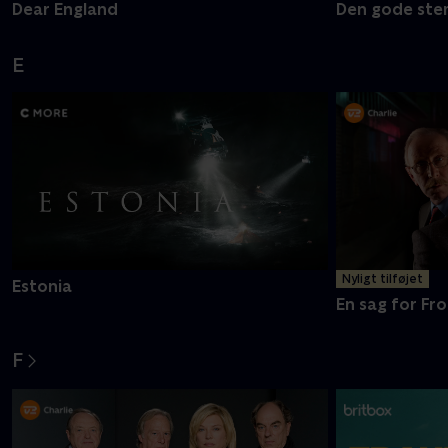
Dear England
Den gode ste
E
Nyligt tilføjet
Estonia
En sag for Fro
F