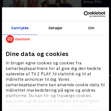
Samtykke
Detaljer
Om
Beverly Hills 90210
Anna Pihl
Dine data og cookies
Krimisommer på Charlie
Vi bruger egne cookies og cookies fra
samarbejdspartnere for at give dig den bedste
oplevelse af TV 2 PLAY, til statistik og til at
målrette annoncer til dig. Vores
samarbejdspartnere kan anvende cookie-data til
målrettet markedsføring på egne og andres
platforme. Du kan til- og fravælge cookies
herunder, og du kan altid trække dit samtykke
tilbage ved at klikke på ’Cookie-indstillinger’ i