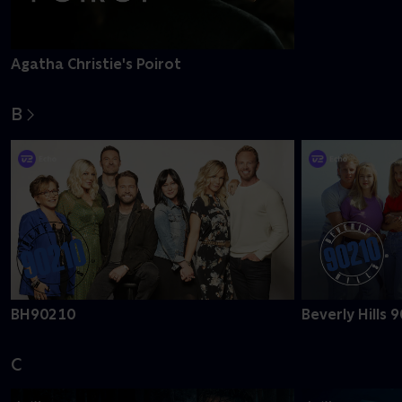
Agatha Christie's Poirot
A Ghost Story
B
BH90210
Beverly Hills 