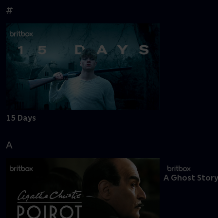
Hacks
#
15 Days
A