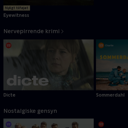
Nyligt tilføjet
Ny episode
Eyewitness
The Agency
Nervepirrende krimi
Dicte
Sommerdahl
Nostalgiske gensyn