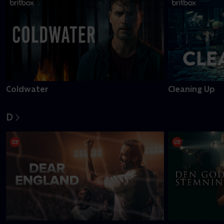
C
Coldwater
Cleaning Up
D