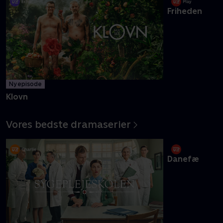
Friheden
Ny episode
Klovn
Vores bedste dramaserier
Danefæ