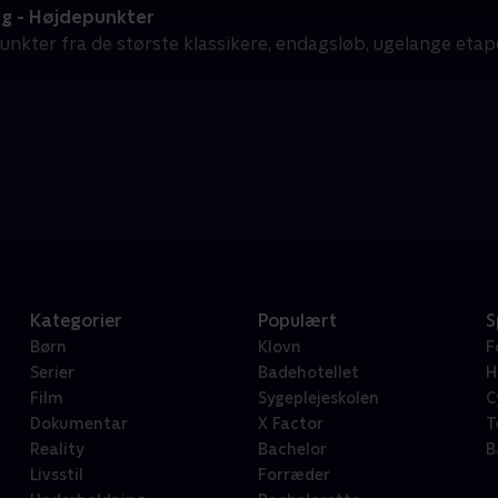
ng - Højdepunkter
unkter fra de største klassikere, endagsløb, ugelange etap
Kategorier
Populært
S
Børn
Klovn
F
Serier
Badehotellet
H
Film
Sygeplejeskolen
C
Dokumentar
X Factor
T
Reality
Bachelor
B
Livsstil
Forræder