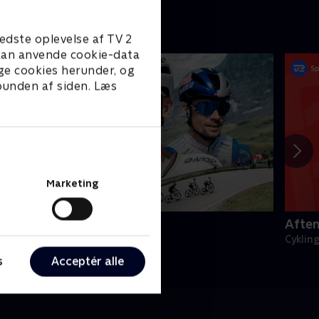
edste oplevelse af TV 2
e kan anvende cookie-data
ge cookies herunder, og
 bunden af siden. Læs
Marketing
omandiet Rundt
Afte
ykling
Cyklin
s
Acceptér alle