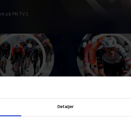
nt på Mit TV 2.
ce - 7. etape
Paris-Nice - 6. etape
unkterne fra Paris-Nice-
Se højdepunkterne fra Paris
etape.
løbets 6. etape.
Detaljer
2026 • 6 min
13. marts 2026 • 6 min