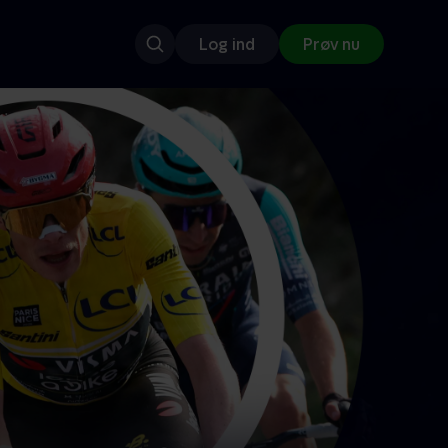
Log ind
Prøv nu