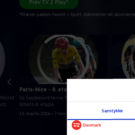
Prøv TV 2 Play*
*Kræver pakken Favorit + Sport. Administrer dit abonneme
Paris-Nice - 8. etape
Paris-Ni
 World
Se højdepunkterne fra Paris-Nice-
Se højdep
dt.
løbets 8. etape.
løbets 7. 
Samtykke
15. marts 2026 • 7 min
14. marts 