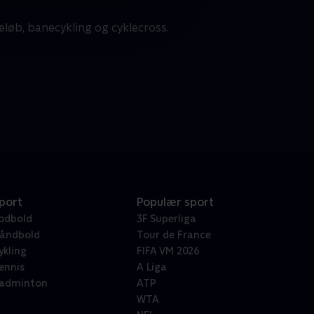
eløb, banecykling og cyklecross.
port
Populær sport
odbold
3F Superliga
åndbold
Tour de France
ykling
FIFA VM 2026
ennis
A Liga
adminton
ATP
WTA