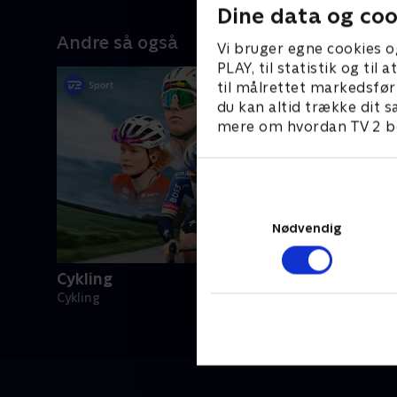
Dine data og coo
Andre så også
Vi bruger egne cookies o
PLAY, til statistik og ti
til målrettet markedsfør
du kan altid trække dit s
mere om hvordan TV 2 be
Nødvendig
Cykling
Cykling