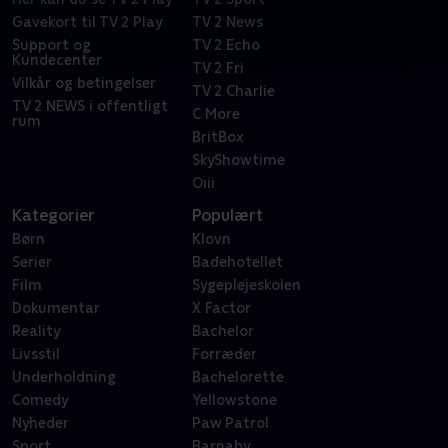
Gavekort til TV 2 Play
TV 2 News
Support og
TV 2 Echo
Kundecenter
TV 2 Fri
Vilkår og betingelser
TV 2 Charlie
TV 2 NEWS i offentligt
C More
rum
BritBox
SkyShowtime
Oiii
Kategorier
Populært
Børn
Klovn
Serier
Badehotellet
Film
Sygeplejeskolen
Dokumentar
X Factor
Reality
Bachelor
Livsstil
Forræder
Underholdning
Bachelorette
Comedy
Yellowstone
Nyheder
Paw Patrol
Sport
Barnaby