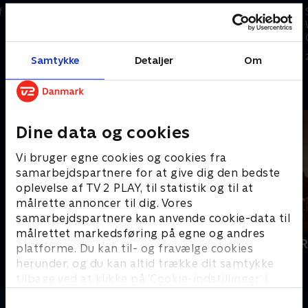
f
Se højdepunkter fra 6. etape af
Se højdepunkter fra 5. etape af
World Tour-etapeløbet
World Tour-etapeløbet
Catalonien Rundt.
Catalonien Rundt.
28. marts 2026 • 7 min
27. marts 2026 • 7 min
Samtykke
Detaljer
Om
Andre så også
Dine data og cookies
Vi bruger egne cookies og cookies fra
samarbejdspartnere for at give dig den bedste
oplevelse af TV 2 PLAY, til statistik og til at
målrette annoncer til dig. Vores
samarbejdspartnere kan anvende cookie-data til
målrettet markedsføring på egne og andres
Cykling
Catalonien 
platforme. Du kan til- og fravælge cookies
Cykling
Cykling
herunder, og du kan altid trække dit samtykke
tilbage ved at klikke på ’Cookie-indstillinger’ i
bunden af siden. Læs mere om hvordan TV 2