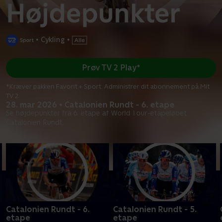
•
Cykling
•
Prøv TV 2 Play*
*Kræver pakken Favorit + Sport. Administrer dit abonnement på Mit
TV 2.
28. mar 2026 • Catalonien Rundt - 6. etape
Se højdepunkter fra 6. etape af World Tour-etapeløbet
Catalonien Rundt.
Catalonien Rundt - 6.
Catalonien Rundt - 5.
etape
etape