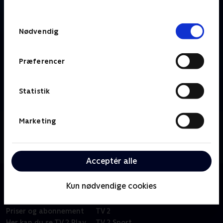
behandler dine oplysninger i
TV 2s privatlivspolitik
.
Samtykkevalg
Nødvendig
Præferencer
Statistik
Marketing
Om Cykling - Højdepunkter
Se højdepunkter fra de største klassikere, endagsløb,
ugelange etapeløb, banecykling og cyklecross.
Acceptér alle
Kun nødvendige cookies
Om TV 2 Play
Kanaler
Priser og abonnement
TV 2
Her kan du se TV 2 Play
TV 2 Sport