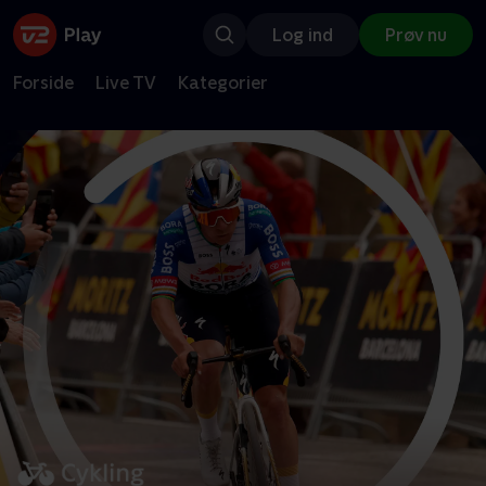
Log ind
Prøv nu
Forside
Live TV
Kategorier