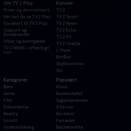
Om TV 2 Play
Kanaler
Priser og abonnement
TV 2
Her kan du se TV 2 Play
TV 2 Sport
Gavekort til TV 2 Play
TV 2 News
Support og
TV 2 Echo
Kundecenter
TV 2 Fri
Vilkår og betingelser
TV 2 Charlie
TV 2 NEWS i offentligt
C More
rum
BritBox
SkyShowtime
Oiii
Kategorier
Populært
Børn
Klovn
Serier
Badehotellet
Film
Sygeplejeskolen
Dokumentar
X Factor
Reality
Bachelor
Livsstil
Forræder
Underholdning
Bachelorette