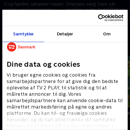
i
JJ og familien camperer i haven
Stopdans-sang. Dans, når
natten over. Syng og dans
musikken spiller, men STOP, når
sammen med dem på deres
musikken standser! JJ og
campingtur!
vennerne spiller og synger med
på Stopdans-sangen.
25. juni 2022 • 3 min
25. juni 2022 • 3 min
Samtykke
Detaljer
Om
Andre så også
Dine data og cookies
Vi bruger egne cookies og cookies fra
samarbejdspartnere for at give dig den bedste
oplevelse af TV 2 PLAY, til statistik og til at
målrette annoncer til dig. Vores
samarbejdspartnere kan anvende cookie-data til
målrettet markedsføring på egne og andres
Gurli Gris
Geckos Gar
platforme. Du kan til- og fravælge cookies
Børneserier • 4 sæsoner
Børneserier • 2
herunder, og du kan altid trække dit samtykke
tilbage ved at klikke på ’Cookie-indstillinger’ i