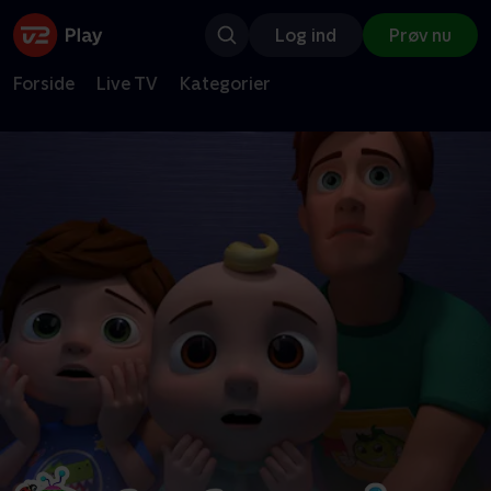
Log ind
Prøv nu
Forside
Live TV
Kategorier