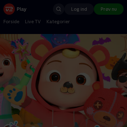
Log ind
Prøv nu
Forside
Live TV
Kategorier