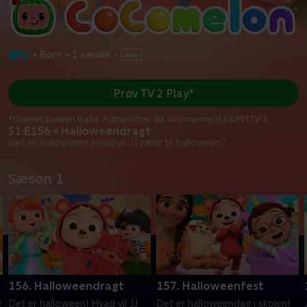
•
Børn
•
1 sæson
•
Prøv TV 2 Play*
*Kræver pakken Basis. Administrer dit abonnement på Mit TV 2.
S1:E156 • Halloweendragt
Det er halloween! Hvad vil JJ være til halloween?
Sæson 1
156. Halloweendragt
157. Halloweenfest
g
Det er halloween! Hvad vil JJ
Det er halloweendag i skolen!