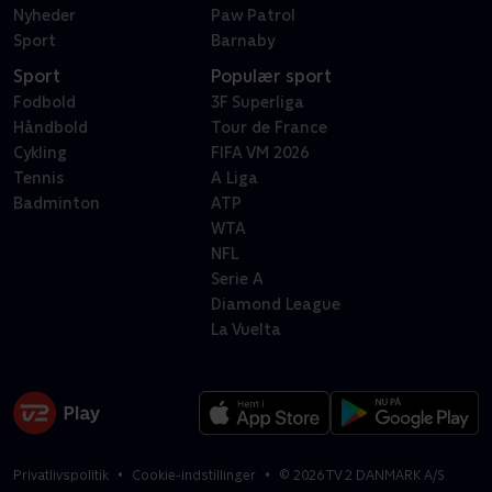
Nyheder
Paw Patrol
Sport
Barnaby
Sport
Populær sport
Fodbold
3F Superliga
Håndbold
Tour de France
Cykling
FIFA VM 2026
Tennis
A Liga
Badminton
ATP
WTA
NFL
Serie A
Diamond League
La Vuelta
Privatlivspolitik
Cookie-indstillinger
©
2026
TV 2 DANMARK A/S