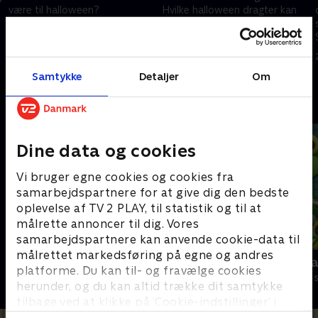
være til halloween?
Hvilke halloween dragter kan
du se til børn? Slut dig til JJ og
25. juni 2022 • 3 min
venner, når de synger med til
halloweendag i skolen-sangen!
25. juni 2022 • 3 min
Samtykke
Detaljer
Om
Andre så også
Dine data og cookies
Vi bruger egne cookies og cookies fra
samarbejdspartnere for at give dig den bedste
oplevelse af TV 2 PLAY, til statistik og til at
målrette annoncer til dig. Vores
samarbejdspartnere kan anvende cookie-data til
målrettet markedsføring på egne og andres
Gurli Gris
Geckos Gar
platforme. Du kan til- og fravælge cookies
Børneserier • 4 sæsoner
Børneserier • 2
herunder, og du kan altid trække dit samtykke
tilbage ved at klikke på ’Cookie-indstillinger’ i
bunden af siden. Læs mere om hvordan TV 2