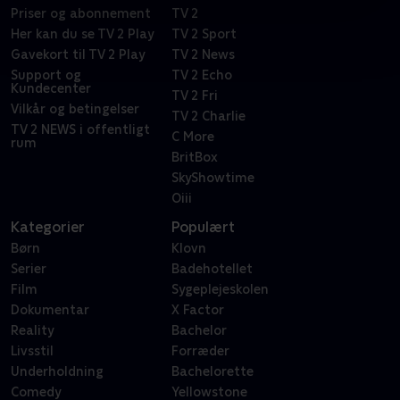
Priser og abonnement
TV 2
Her kan du se TV 2 Play
TV 2 Sport
Gavekort til TV 2 Play
TV 2 News
Support og
TV 2 Echo
Kundecenter
TV 2 Fri
Vilkår og betingelser
TV 2 Charlie
TV 2 NEWS i offentligt
C More
rum
BritBox
SkyShowtime
Oiii
Kategorier
Populært
Børn
Klovn
Serier
Badehotellet
Film
Sygeplejeskolen
Dokumentar
X Factor
Reality
Bachelor
Livsstil
Forræder
Underholdning
Bachelorette
Comedy
Yellowstone