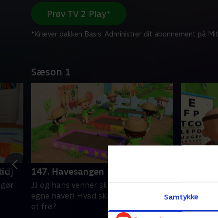
Prøv TV 2 Play*
*Kræver pakken Basis. Administrer dit abonnement på Mit
Sæson 1
tid)
147. Havesangen
148. Til
 gør
JJ og hans venner skal plante deres
Codys mor
egne haver! Hvad skal der til for at så
Melon Pat
Samtykke
et frø?
klassen, 
blive sun