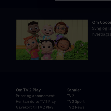
Om Coco
Syng og l
hverdagssi
Om TV 2 Play
Kanaler
Priser og abonnement
TV 2
Her kan du se TV 2 Play
TV 2 Sport
Gavekort til TV 2 Play
TV 2 News