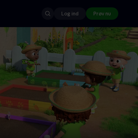
Log ind
Prøv nu