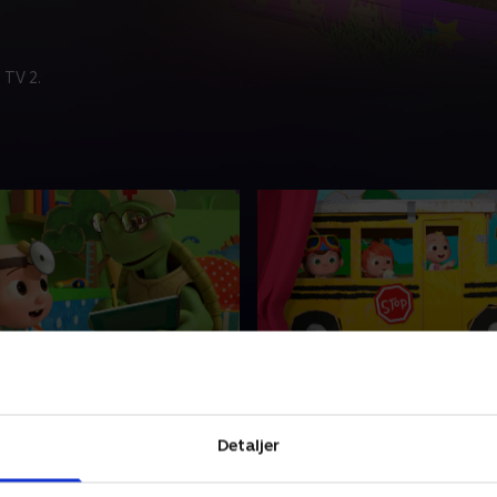
 TV 2.
 lægen
149. Bliv ved og hæng i
 er læge! Hun besøger
JJ og hans venner tager en t
Detaljer
ch Academy for at vise
bussen! Syng og dans med
hvad hun gør, så børn kan
deres tur!
de og raske!