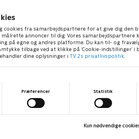
25. juni 2022 • 2 min
22 • 2 min
kies
g cookies fra samarbejdspartnere for at give dig den b
l at målrette annoncer til dig. Vores samarbejdspartner
ing på egne og andres platforme. Du kan til- og fravæl
amtykke tilbage ved at klikke på ’Cookie-indstillinger’ i
handler dine oplysninger i
TV 2s privatlivspolitik
.
Samtykkevalg
Præferencer
Statistik
Geckos Garage
B
Kun nødvendige cookie
Børneserier • 2 sæsoner
B