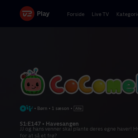
Forside
Live TV
Kategori
•
Børn
•
1 sæson
•
S1:E147 • Havesangen
JJ og hans venner skal plante deres egne haver! Hv
for at så et frø?