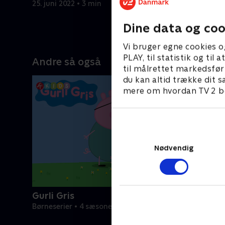
25. juni 2022 • 3 min
25. juni 20
Dine data og coo
Vi bruger egne cookies o
PLAY, til statistik og ti
Andre så også
til målrettet markedsfør
du kan altid trække dit s
mere om hvordan TV 2 be
Nødvendig
Gurli Gris
Børneserier • 4 sæsoner