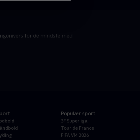
angunivers for de mindste med
port
Populær sport
odbold
3F Superliga
åndbold
Tour de France
ykling
FIFA VM 2026