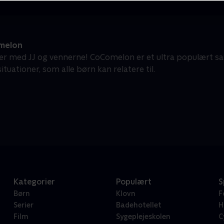
melon
ær med JJ og vennerne! CoComelon er et ultra populært s
tuationer, som alle børn kan relatere til.
Kategorier
Populært
S
Børn
Klovn
F
Serier
Badehotellet
H
Film
Sygeplejeskolen
C