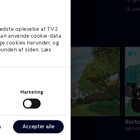
25. juni 2022 • 3 min
25. jun
edste oplevelse af TV 2
e kan anvende cookie-data
ge cookies herunder, og
 bunden af siden. Læs
Marketing
ing
Barb
s
Acceptér alle
ørneserier • 4 sæsoner
Børnes