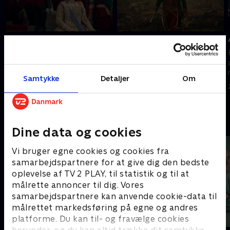
1. Episode 1
2. Episode 2
Den russiske kejserinde
Potemkin vender sejrrig tilbage
Katarina den Store står over
fra krig. Utilfredshed vokser
for udfordringer, der
blandt bønderne på landet.
Samtykke
Detaljer
Om
omhandler hendes trone, fra
20. september 2022 • 55 min
alle sider.
20. september 2022 • 49 min
Andre så også
Dine data og cookies
Vi bruger egne cookies og cookies fra
samarbejdspartnere for at give dig den bedste
oplevelse af TV 2 PLAY, til statistik og til at
målrette annoncer til dig. Vores
samarbejdspartnere kan anvende cookie-data til
målrettet markedsføring på egne og andres
platforme. Du kan til- og fravælge cookies
herunder, og du kan altid trække dit samtykke