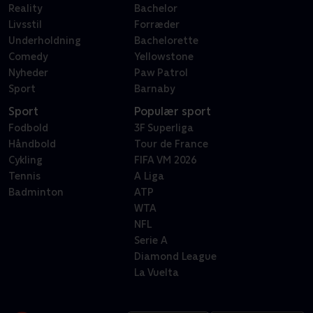
Reality
Bachelor
Livsstil
Forræder
Underholdning
Bachelorette
Comedy
Yellowstone
Nyheder
Paw Patrol
Sport
Barnaby
Sport
Populær sport
Fodbold
3F Superliga
Håndbold
Tour de France
Cykling
FIFA VM 2026
Tennis
A Liga
Badminton
ATP
WTA
NFL
Serie A
Diamond League
La Vuelta