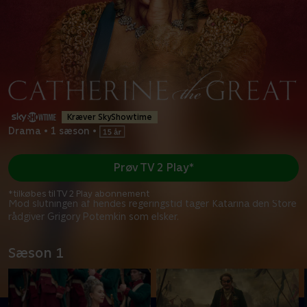
Kræver SkyShowtime
Drama
•
1 sæson
•
Prøv TV 2 Play*
*tilkøbes til TV 2 Play abonnement
Mod slutningen af hendes regeringstid tager Katarina den Store
rådgiver Grigory Potemkin som elsker.
Sæson 1