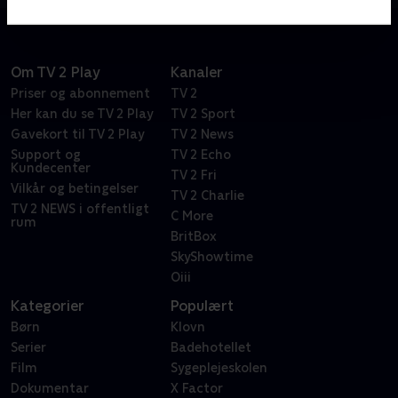
Om TV 2 Play
Kanaler
Priser og abonnement
TV 2
Her kan du se TV 2 Play
TV 2 Sport
Gavekort til TV 2 Play
TV 2 News
Support og
TV 2 Echo
Kundecenter
TV 2 Fri
Vilkår og betingelser
TV 2 Charlie
TV 2 NEWS i offentligt
C More
rum
BritBox
SkyShowtime
Oiii
Kategorier
Populært
Børn
Klovn
Serier
Badehotellet
Film
Sygeplejeskolen
Dokumentar
X Factor