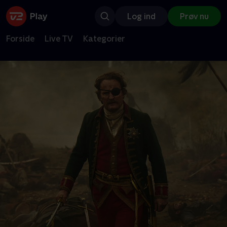
Log ind
Prøv nu
Forside
Live TV
Kategorier