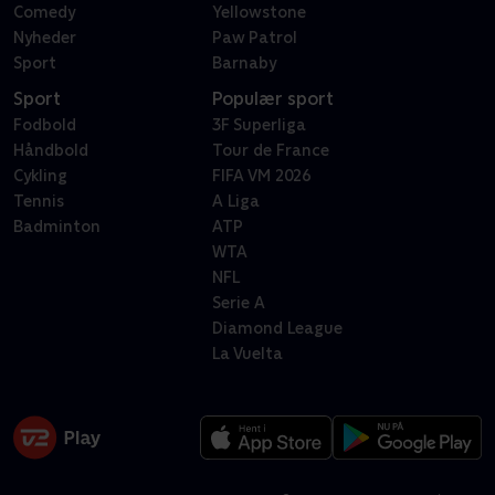
Comedy
Yellowstone
Nyheder
Paw Patrol
Sport
Barnaby
Sport
Populær sport
Fodbold
3F Superliga
Håndbold
Tour de France
Cykling
FIFA VM 2026
Tennis
A Liga
Badminton
ATP
WTA
NFL
Serie A
Diamond League
La Vuelta