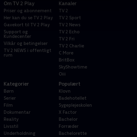
Om TV 2 Play
Kanaler
Priser og abonnement
TV 2
Her kan du se TV 2 Play
TV 2 Sport
Gavekort til TV 2 Play
TV 2 News
Support og
TV 2 Echo
Kundecenter
TV 2 Fri
Vilkår og betingelser
TV 2 Charlie
TV 2 NEWS i offentligt
C More
rum
BritBox
SkyShowtime
Oiii
Kategorier
Populært
Børn
Klovn
Serier
Badehotellet
Film
Sygeplejeskolen
Dokumentar
X Factor
Reality
Bachelor
Livsstil
Forræder
Underholdning
Bachelorette