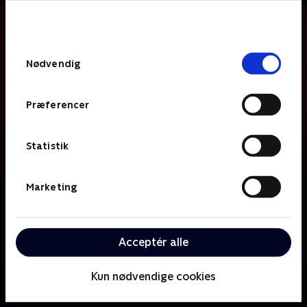
bunden af siden. Læs mere om hvordan TV 2
behandler dine oplysninger i
TV 2s privatlivspolitik
.
Samtykkevalg
Nødvendig
Præferencer
Statistik
Marketing
Om Catherine the Great
Mod slutningen af hendes regeringstid tager
Katarina den Store rådgiver Grigory Potemkin som
Acceptér alle
elsker.
Kun nødvendige cookies