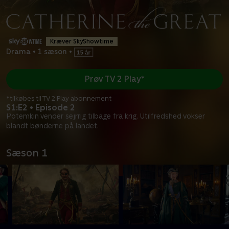
Kræver SkyShowtime
Drama
•
1 sæson
•
Prøv TV 2 Play*
*tilkøbes til TV 2 Play abonnement
S1:E2 • Episode 2
Potemkin vender sejrrig tilbage fra krig. Utilfredshed vokser
blandt bønderne på landet.
Sæson 1