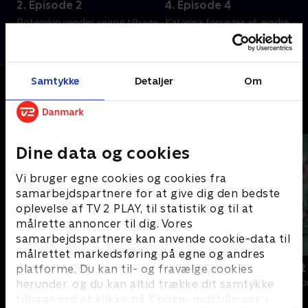
2. Episode 2
4. Episode 4
Potemkin vender sejrrig tilbage
Katarina forsøger at ændre
fra krig. Utilfredshed vokser
arvefølgen, da hendes
blandt bønderne på landet.
regeringstid slutter.
20. september 2022 • 55 min
20. september 2022 • 57 min
Samtykke
Detaljer
Om
Andre så også
Dine data og cookies
Vi bruger egne cookies og cookies fra
samarbejdspartnere for at give dig den bedste
oplevelse af TV 2 PLAY, til statistik og til at
målrette annoncer til dig. Vores
samarbejdspartnere kan anvende cookie-data til
målrettet markedsføring på egne og andres
Happy fucking Pride
Fake Patient
platforme. Du kan til- og fravælge cookies
herunder, og du kan altid trække dit samtykke
Drama • 1 sæsoner
Drama • 1 sæso
tilbage ved at klikke på ’Cookie-indstillinger’ i