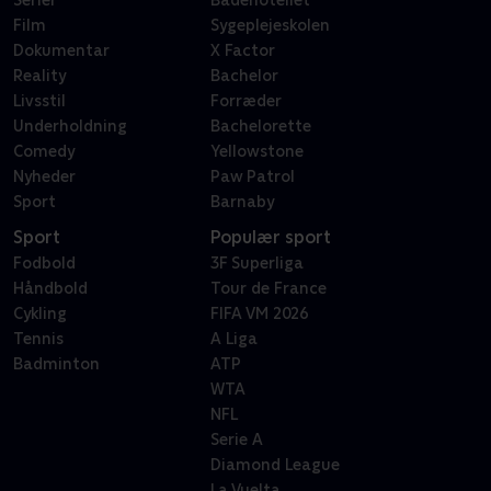
Serier
Badehotellet
Film
Sygeplejeskolen
Dokumentar
X Factor
Reality
Bachelor
Livsstil
Forræder
Underholdning
Bachelorette
Comedy
Yellowstone
Nyheder
Paw Patrol
Sport
Barnaby
Sport
Populær sport
Fodbold
3F Superliga
Håndbold
Tour de France
Cykling
FIFA VM 2026
Tennis
A Liga
Badminton
ATP
WTA
NFL
Serie A
Diamond League
La Vuelta