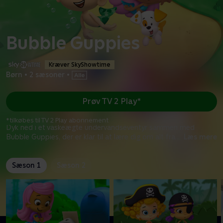
Bubble Guppies
Kræver SkyShowtime
Børn
•
2 sæsoner
•
Prøv TV 2 Play*
*tilkøbes til TV 2 Play abonnement
Dyk ned i et vaskeægte undervandseventyr sammen med
Bubble Guppies, der er klar til at lære dig om alt fra
...
Læs mere
Sæson 1
Sæson 2