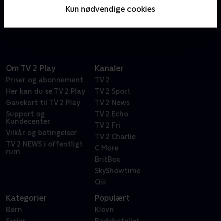
havmændene fra byen Bubbletucky dig fysik,
Kun nødvendige cookies
matematik, litteratur og meget mere under vandet.
Her befinder vi os i en verden med skove af tang og
flotte koralrev. Selvfølgelig med en masse sjov og
musik, der får dig til at boble af grin.
Om TV 2 Play
Kanaler
Priser og abonnement
TV 2
Her kan du se TV 2 Play
TV 2 Sport
Gavekort til TV 2 Play
TV 2 News
Support og
TV 2 Echo
Kundecenter
TV 2 Fri
Vilkår og betingelser
TV 2 Charlie
TV 2 NEWS i offentligt
C More
rum
BritBox
SkyShowtime
Oiii
Kategorier
Populært
Børn
Klovn