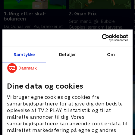
1. Ring efter skal-
2. Grøn Prix
bulancen
Grøn mand, gå! Bubble
Da Oonas ven, Avi, brækker et
Guppies lærer om farverne,
ben i sin hale, må han op til
mens de kører racerløb. Hjælp
lægen. Det bekymrer ikke
dem med at blande farverne,
Bubble Guppies. For de har
lave nye nuancer og ræse over
1. juli 2021 • 22 min
lært, at det er lægens job at
mållinjen.
1. juli 2021 • 22 min
Samtykke
Detaljer
Om
gøre alle raske.
Andre så også
Dine data og cookies
Vi bruger egne cookies og cookies fra
samarbejdspartnere for at give dig den bedste
oplevelse af TV 2 PLAY, til statistik og til at
målrette annoncer til dig. Vores
samarbejdspartnere kan anvende cookie-data til
målrettet markedsføring på egne og andres
Mashas uhyggelige eventyr
Vicke Viking