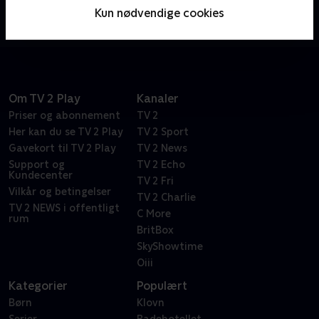
havmændene fra byen Bubbletucky dig fysik,
Kun nødvendige cookies
matematik, litteratur og meget mere under vandet.
Her befinder vi os i en verden med skove af tang og
flotte koralrev. Selvfølgelig med en masse sjov og
musik, der får dig til at boble af grin.
Om TV 2 Play
Kanaler
Priser og abonnement
TV 2
Her kan du se TV 2 Play
TV 2 Sport
Gavekort til TV 2 Play
TV 2 News
Support og
TV 2 Echo
Kundecenter
TV 2 Fri
Vilkår og betingelser
TV 2 Charlie
TV 2 NEWS i offentligt
C More
rum
BritBox
SkyShowtime
Oiii
Kategorier
Populært
Børn
Klovn