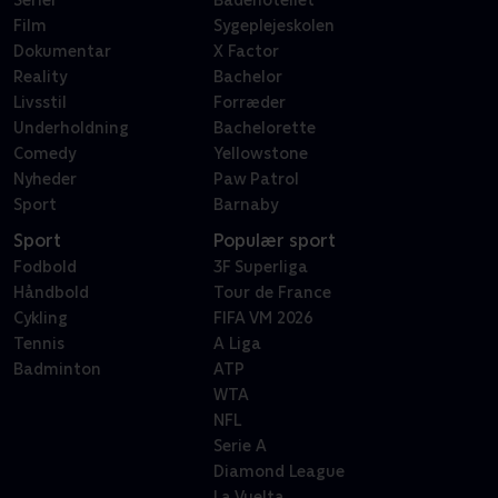
Serier
Badehotellet
Film
Sygeplejeskolen
Dokumentar
X Factor
Reality
Bachelor
Livsstil
Forræder
Underholdning
Bachelorette
Comedy
Yellowstone
Nyheder
Paw Patrol
Sport
Barnaby
Sport
Populær sport
Fodbold
3F Superliga
Håndbold
Tour de France
Cykling
FIFA VM 2026
Tennis
A Liga
Badminton
ATP
WTA
NFL
Serie A
Diamond League
La Vuelta