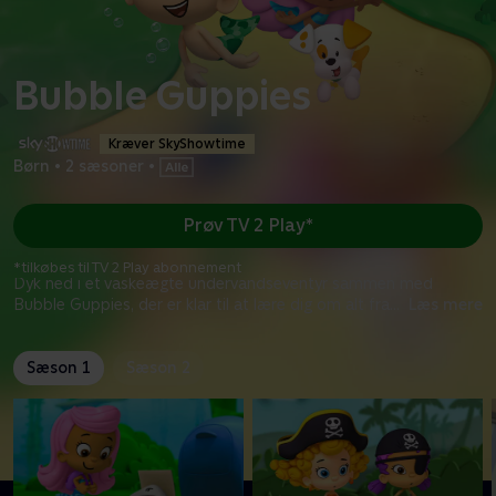
Bubble Guppies
Kræver SkyShowtime
Børn
•
2 sæsoner
•
Prøv TV 2 Play*
*tilkøbes til TV 2 Play abonnement
Dyk ned i et vaskeægte undervandseventyr sammen med
Bubble Guppies, der er klar til at lære dig om alt fra
...
Læs mere
Sæson 1
Sæson 2