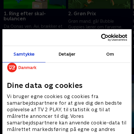
1. Ring efter skal-
2. Grøn Prix
bulancen
Grøn mand, gå! Bubble
Da Oonas ven, Avi, brækker et
Guppies lærer om farverne,
ben i sin hale, må han op til
mens de kører racerløb. Hjælp
lægen. Det bekymrer ikke
dem med at blande farverne,
Bubble Guppies. For de har
lave nye nuancer og ræse over
1. juli 2021 • 22 min
lært, at det er lægens job at
mållinjen.
1. juli 2021 • 22 min
Samtykke
Detaljer
Om
gøre alle raske.
Andre så også
Dine data og cookies
Vi bruger egne cookies og cookies fra
samarbejdspartnere for at give dig den bedste
oplevelse af TV 2 PLAY, til statistik og til at
målrette annoncer til dig. Vores
samarbejdspartnere kan anvende cookie-data til
målrettet markedsføring på egne og andres
Mashas uhyggelige eventyr
Vicke Viking