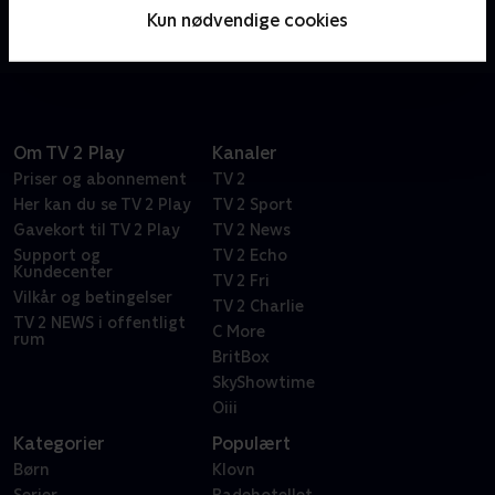
havmændene fra byen Bubbletucky dig fysik,
Kun nødvendige cookies
matematik, litteratur og meget mere under vandet.
Her befinder vi os i en verden med skove af tang og
flotte koralrev. Selvfølgelig med en masse sjov og
musik, der får dig til at boble af grin.
Om TV 2 Play
Kanaler
Priser og abonnement
TV 2
Her kan du se TV 2 Play
TV 2 Sport
Gavekort til TV 2 Play
TV 2 News
Support og
TV 2 Echo
Kundecenter
TV 2 Fri
Vilkår og betingelser
TV 2 Charlie
TV 2 NEWS i offentligt
C More
rum
BritBox
SkyShowtime
Oiii
Kategorier
Populært
Børn
Klovn