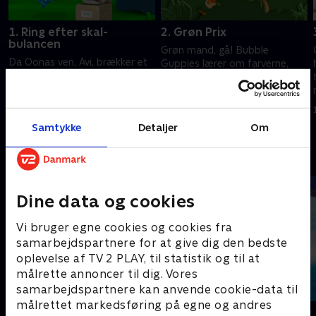
1. Ring efter skal-
2. Grøn Prix
bulancen
Grøn mand, gå! Bubble
Da Oonas ven, Avi, brækker et
Guppies lærer om farverne,
ben i sin hale, må han op til
mens de kører racerløb. Hjælp
lægen. Det bekymrer ikke
dem med at blande farverne,
Bubble Guppies. For de har
lave nye nuancer og ræse over
1. juli 2021 • 22 min
lært, at det er lægens job at
mållinjen.
1. juli 2021 • 22 min
Samtykke
Detaljer
Om
gøre alle raske.
Andre så også
Dine data og cookies
Vi bruger egne cookies og cookies fra
samarbejdspartnere for at give dig den bedste
oplevelse af TV 2 PLAY, til statistik og til at
målrette annoncer til dig. Vores
samarbejdspartnere kan anvende cookie-data til
målrettet markedsføring på egne og andres
Mashas uhyggelige eventyr
Vicke Viking