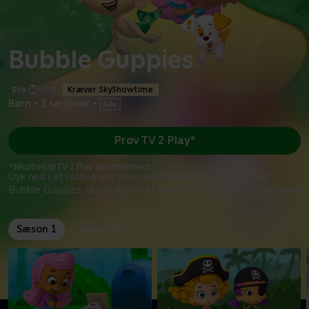
Bubble Guppies
Kræver SkyShowtime
Børn
•
2 sæsoner
•
Prøv TV 2 Play*
*tilkøbes til TV 2 Play abonnement
Dyk ned i et vaskeægte undervandseventyr sammen med
Bubble Guppies, der er klar til at lære dig om alt fra
...
Læs mere
Sæson 1
Sæson 2