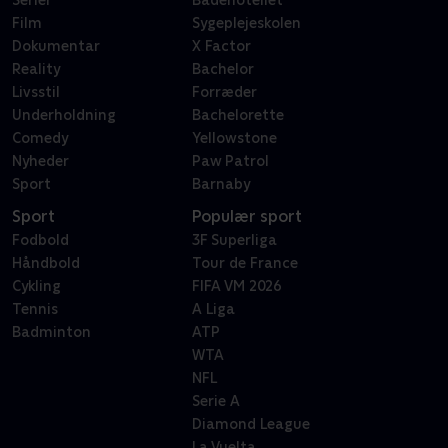
Serier
Badehotellet
Film
Sygeplejeskolen
Dokumentar
X Factor
Reality
Bachelor
Livsstil
Forræder
Underholdning
Bachelorette
Comedy
Yellowstone
Nyheder
Paw Patrol
Sport
Barnaby
Sport
Populær sport
Fodbold
3F Superliga
Håndbold
Tour de France
Cykling
FIFA VM 2026
Tennis
A Liga
Badminton
ATP
WTA
NFL
Serie A
Diamond League
La Vuelta