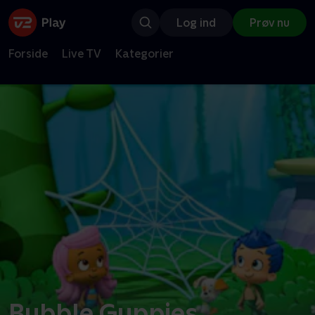
Log ind
Prøv nu
Forside
Live TV
Kategorier
Bubble Guppies