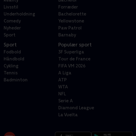
Reality
Bachelor
Livsstil
Forræder
Underholdning
Bachelorette
Comedy
Yellowstone
Nyheder
Paw Patrol
Sport
Barnaby
Sport
Populær sport
Fodbold
3F Superliga
Håndbold
Tour de France
Cykling
FIFA VM 2026
Tennis
A Liga
Badminton
ATP
WTA
NFL
Serie A
Diamond League
La Vuelta