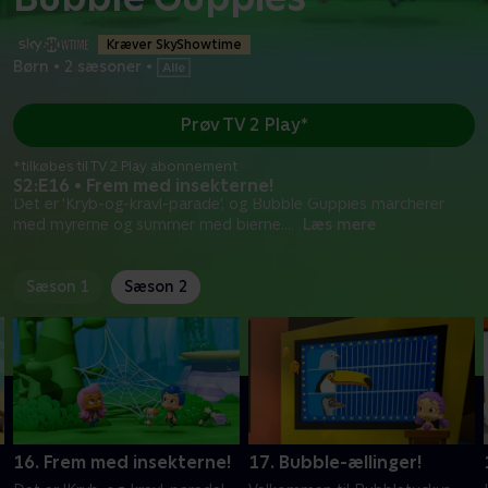
Kræver SkyShowtime
Børn
•
2 sæsoner
•
Prøv TV 2 Play*
*tilkøbes til TV 2 Play abonnement
S2:E16 • Frem med insekterne!
Det er 'Kryb-og-kravl-parade', og Bubble Guppies marcherer
med myrerne og summer med bierne.
...
Læs mere
Sæson 1
Sæson 2
16. Frem med insekterne!
17. Bubble-ællinger!