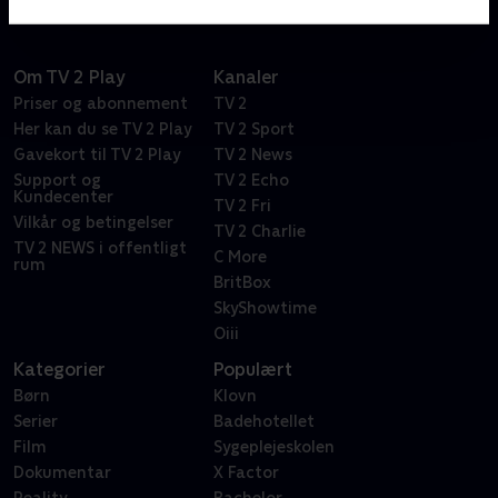
flotte koralrev. Selvfølgelig med en masse sjov og
musik, der får dig til at boble af grin.
Om TV 2 Play
Kanaler
Priser og abonnement
TV 2
Her kan du se TV 2 Play
TV 2 Sport
Gavekort til TV 2 Play
TV 2 News
Support og
TV 2 Echo
Kundecenter
TV 2 Fri
Vilkår og betingelser
TV 2 Charlie
TV 2 NEWS i offentligt
C More
rum
BritBox
SkyShowtime
Oiii
Kategorier
Populært
Børn
Klovn
Serier
Badehotellet
Film
Sygeplejeskolen
Dokumentar
X Factor