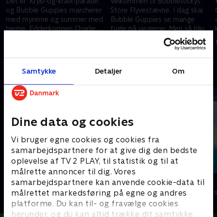
Det er 'Kryb-og-kravl-parade',
Velkommen til Bubbletuckys
og Bubble Guppies marcherer
Store Flyvestævne. I dag skal
med myrerne og summer med
Bubble Guppies se mange
bierne. Edderkoppen Charlie
fugle på vingerne. Men så bliver
får et særligt venskab med Gil
en flyvende andefamilie væk i
1. juli 2021 • 22 min
1. juli 2021 • 22 min
og Molly.
en tordensky.
Samtykke
Detaljer
Om
Andre så også
Dine data og cookies
Vi bruger egne cookies og cookies fra
samarbejdspartnere for at give dig den bedste
oplevelse af TV 2 PLAY, til statistik og til at
målrette annoncer til dig. Vores
Mashas uhyggelige eventyr
Vicke Viking
samarbejdspartnere kan anvende cookie-data til
målrettet markedsføring på egne og andres
Børneserier • 1 sæsoner
Børneserier • 1
platforme. Du kan til- og fravælge cookies
herunder, og du kan altid trække dit samtykke