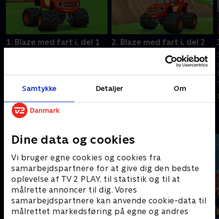
1. Blaze med fart i, del 1
2. Blaze med fart i, del 2
Blaze og AJ møder et hold
Blaze og AJ møder et ræsende
ræsende monstermaskiner i
hold monstermaskiner i
verdensmesterskabet. Crusher
verdensmesterskabet. Crusher
bruger feje tricks for at vinde,
bruger feje tricks for at vinde,
Samtykke
Detaljer
Om
og Blaze kæmper imod - alt
så Blaze må kæmpe til det
1. juli 2021 • 21 min
1. juli 2021 • 23 min
hvad han kan.
allersidste.
Andre så også
Dine data og cookies
Vi bruger egne cookies og cookies fra
samarbejdspartnere for at give dig den bedste
oplevelse af TV 2 PLAY, til statistik og til at
målrette annoncer til dig. Vores
samarbejdspartnere kan anvende cookie-data til
målrettet markedsføring på egne og andres