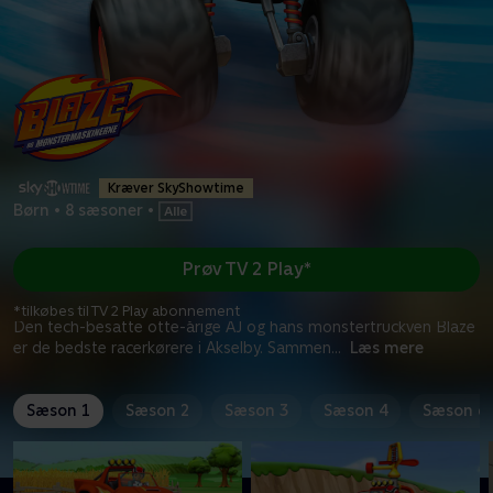
Kræver SkyShowtime
Børn
•
8 sæsoner
•
Prøv TV 2 Play*
*tilkøbes til TV 2 Play abonnement
Den tech-besatte otte-årige AJ og hans monstertruckven Blaze
er de bedste racerkørere i Akselby. Sammen
...
Læs mere
Sæson 1
Sæson 2
Sæson 3
Sæson 4
Sæson 6