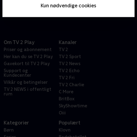
eventyr, mens de løser problemer relateret til
Kun nødvendige cookies
videnskab, teknologi, teknik og matematik.
Om TV 2 Play
Kanaler
Priser og abonnement
TV 2
Her kan du se TV 2 Play
TV 2 Sport
Gavekort til TV 2 Play
TV 2 News
Support og
TV 2 Echo
Kundecenter
TV 2 Fri
Vilkår og betingelser
TV 2 Charlie
TV 2 NEWS i offentligt
C More
rum
BritBox
SkyShowtime
Oiii
Kategorier
Populært
Børn
Klovn