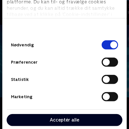
platforme. Du kan til- og fravælge cookies
Geckos Garage
Brandmand
herunder, og du kan altid trække dit samtykke
Børneserier • 2 sæsoner
Børneserier • 1
tilbage ved at klikke på ’Cookie-indstillinger’ i
bunden af siden. Læs mere om hvordan TV 2
behandler dine oplysninger i
TV 2s privatlivspolitik
.
Samtykkevalg
Nødvendig
Præferencer
Statistik
Marketing
Om Blaze og monstermaskinerne
Den tech-besatte otte-årige AJ og hans
monstertruckven Blaze er de bedste racerkørere i
Acceptér alle
Akselby. Sammen konkurrerer de to i løb og går på