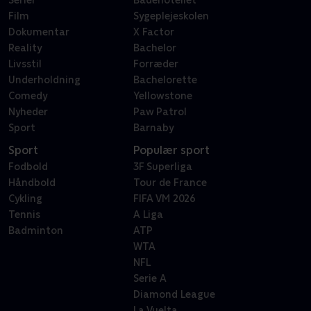
Serier
Badehotellet
Film
Sygeplejeskolen
Dokumentar
X Factor
Reality
Bachelor
Livsstil
Forræder
Underholdning
Bachelorette
Comedy
Yellowstone
Nyheder
Paw Patrol
Sport
Barnaby
Sport
Populær sport
Fodbold
3F Superliga
Håndbold
Tour de France
Cykling
FIFA VM 2026
Tennis
A Liga
Badminton
ATP
WTA
NFL
Serie A
Diamond League
La Vuelta