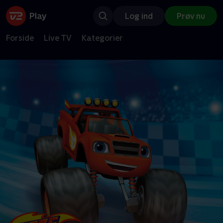
Log ind
Prøv nu
Forside
Live TV
Kategorier