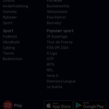
Livsstil
Forræder
Underholdning
Bachelorette
Comedy
Yellowstone
Nyheder
Paw Patrol
Sport
Barnaby
Sport
Populær sport
Fodbold
3F Superliga
Håndbold
Tour de France
Cykling
FIFA VM 2026
Tennis
A Liga
Badminton
ATP
WTA
NFL
Serie A
Diamond League
La Vuelta