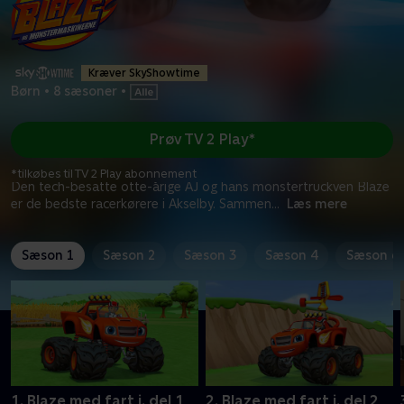
Kræver SkyShowtime
Børn
•
8 sæsoner
•
Prøv TV 2 Play*
*tilkøbes til TV 2 Play abonnement
Den tech-besatte otte-årige AJ og hans monstertruckven Blaze
er de bedste racerkørere i Akselby. Sammen
...
Læs mere
Sæson 1
Sæson 2
Sæson 3
Sæson 4
Sæson 6
1. Blaze med fart i, del 1
2. Blaze med fart i, del 2