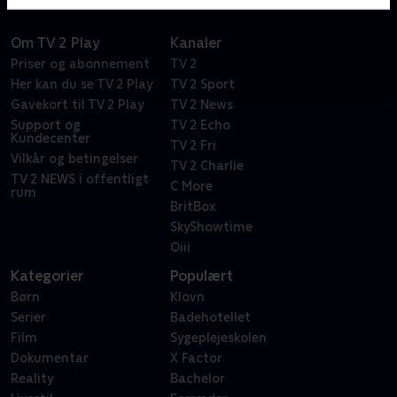
Om TV 2 Play
Kanaler
Priser og abonnement
TV 2
Her kan du se TV 2 Play
TV 2 Sport
Gavekort til TV 2 Play
TV 2 News
Support og
TV 2 Echo
Kundecenter
TV 2 Fri
Vilkår og betingelser
TV 2 Charlie
TV 2 NEWS i offentligt
C More
rum
BritBox
SkyShowtime
Oiii
Kategorier
Populært
Børn
Klovn
Serier
Badehotellet
Film
Sygeplejeskolen
Dokumentar
X Factor
Reality
Bachelor