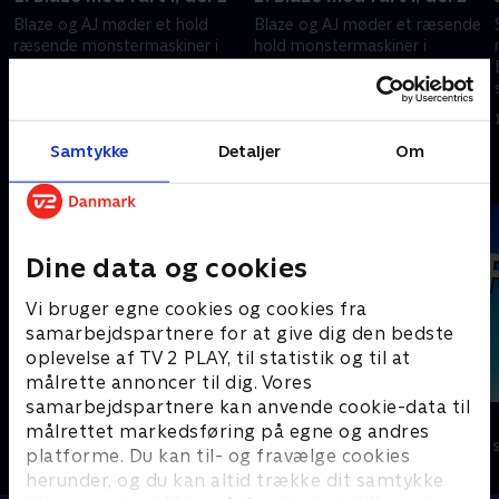
Blaze og AJ møder et hold
Blaze og AJ møder et ræsende
ræsende monstermaskiner i
hold monstermaskiner i
verdensmesterskabet. Crusher
verdensmesterskabet. Crusher
bruger feje tricks for at vinde,
bruger feje tricks for at vinde,
og Blaze kæmper imod - alt
så Blaze må kæmpe til det
1. juli 2021 • 21 min
1. juli 2021 • 23 min
hvad han kan.
allersidste.
Samtykke
Detaljer
Om
Andre så også
Dine data og cookies
Vi bruger egne cookies og cookies fra
samarbejdspartnere for at give dig den bedste
oplevelse af TV 2 PLAY, til statistik og til at
målrette annoncer til dig. Vores
samarbejdspartnere kan anvende cookie-data til
Brandmand Sam
F for får
målrettet markedsføring på egne og andres
Børneserier • 1 sæsoner
Børneserier • 5
platforme. Du kan til- og fravælge cookies
herunder, og du kan altid trække dit samtykke