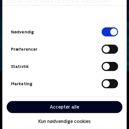
tilbage ved at klikke på ’Cookie-indstillinger’ i
bunden af siden. Læs mere om hvordan TV 2
behandler dine oplysninger i
TV 2s privatlivspolitik
.
Samtykkevalg
Nødvendig
Præferencer
Statistik
Om Blaze og monstermaskinerne
Marketing
Den tech-besatte otte-årige AJ og hans
monstertruckven Blaze er de bedste racerkørere i
Akselby. Sammen konkurrerer de to i løb og går på
Acceptér alle
eventyr, mens de løser problemer relateret til
videnskab, teknologi, teknik og matematik.
Kun nødvendige cookies