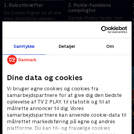
1. Robotkræfter
2. Pickle-familiens
campingtur
Da Crusher frigiver tre af sine
Da hele Pickles familie farer
mest destruktive væsner i
vild i skoven, får Pickle hjælp af
Akselby, er der kun én helt, som
Kranbil Blaze til at redde dem.
.
er stærk nok til redde dagen:
e
Robot Blaze!
15. januar 2022 • 21 min
15. januar 2022 • 21 min
Samtykke
Detaljer
Om
Andre så også
Dine data og cookies
Vi bruger egne cookies og cookies fra
samarbejdspartnere for at give dig den bedste
oplevelse af TV 2 PLAY, til statistik og til at
målrette annoncer til dig. Vores
samarbejdspartnere kan anvende cookie-data til
målrettet markedsføring på egne og andres
Geckos Garage
Brandmand
platforme. Du kan til- og fravælge cookies
Børneserier • 2 sæsoner
Børneserier • 1