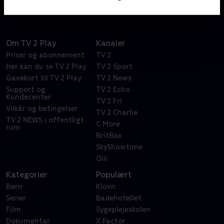
Om TV 2 Play
Kanaler
Priser og abonnement
TV 2
Her kan du se TV 2 Play
TV 2 Sport
Gavekort til TV 2 Play
TV 2 News
Support og
TV 2 Echo
Kundecenter
TV 2 Fri
Vilkår og betingelser
TV 2 Charlie
TV 2 NEWS i offentligt
C More
rum
BritBox
SkyShowtime
Oiii
Kategorier
Populært
Børn
Klovn
Serier
Badehotellet
Film
Sygeplejeskolen
Dokumentar
X Factor