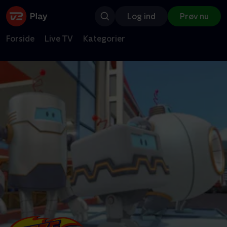
Log ind
Prøv nu
Forside
Live TV
Kategorier