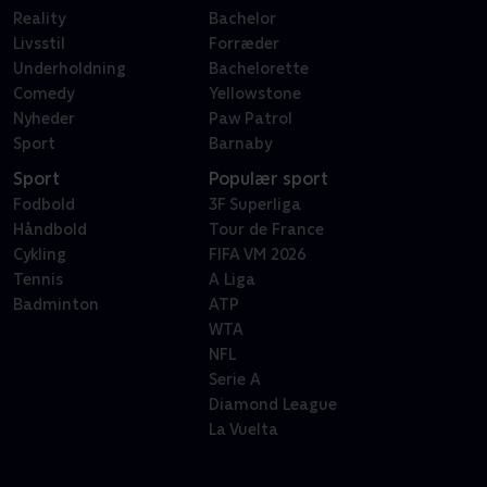
Reality
Bachelor
Livsstil
Forræder
Underholdning
Bachelorette
Comedy
Yellowstone
Nyheder
Paw Patrol
Sport
Barnaby
Sport
Populær sport
Fodbold
3F Superliga
Håndbold
Tour de France
Cykling
FIFA VM 2026
Tennis
A Liga
Badminton
ATP
WTA
NFL
Serie A
Diamond League
La Vuelta