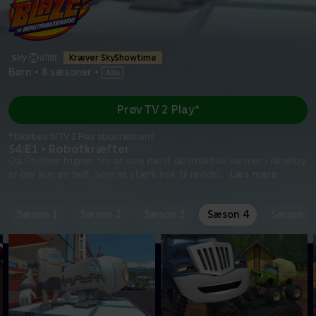
Kræver SkyShowtime
Børn
•
8 sæsoner
•
Prøv TV 2 Play*
*tilkøbes til TV 2 Play abonnement
S4:E1 • Robotkræfter
Da Crusher frigiver tre af sine mest destruktive væsner i Akselby,
er der kun én helt, som er stærk nok til redde
...
Læs mere
Sæson 1
Sæson 2
Sæson 3
Sæson 4
Sæson 6