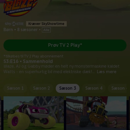
Kræver SkyShowtime
Børn
•
8 sæsoner
•
Prøv TV 2 Play*
*tilkøbes til TV 2 Play abonnement
S3:E16 • Sammenhold
Blaze, AJ og Gabby møder en helt ny monstermaskine kaldet
Watts - en superhurtig bil med elektriske dæk!
...
Læs mere
Sæson 1
Sæson 2
Sæson 3
Sæson 4
Sæson 6