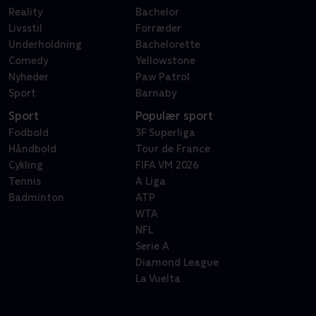
Reality
Bachelor
Livsstil
Forræder
Underholdning
Bachelorette
Comedy
Yellowstone
Nyheder
Paw Patrol
Sport
Barnaby
Sport
Populær sport
Fodbold
3F Superliga
Håndbold
Tour de France
Cykling
FIFA VM 2026
Tennis
A Liga
Badminton
ATP
WTA
NFL
Serie A
Diamond League
La Vuelta