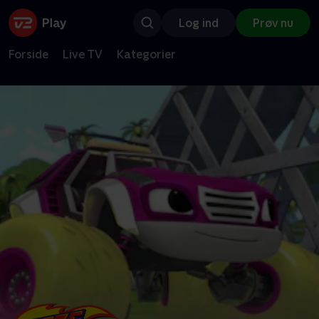
Log ind
Prøv nu
Forside
Live TV
Kategorier