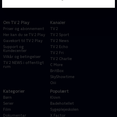
Om TV 2 Play
Kanaler
Priser og abonnement
TV 2
Her kan du se TV 2 Play
TV 2 Sport
Gavekort til TV 2 Play
TV 2 News
Support og
TV 2 Echo
Kundecenter
TV 2 Fri
Vilkår og betingelser
TV 2 Charlie
TV 2 NEWS i offentligt
C More
rum
BritBox
SkyShowtime
Oiii
Kategorier
Populært
Børn
Klovn
Serier
Badehotellet
Film
Sygeplejeskolen
Dokumentar
X Factor