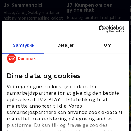
16. Sammenhold
17. Kampen om den
gyldne skat
Blaze, AJ og Gabby møder en
Blaze og piraten Træhjul har
helt ny monstermaskine kaldet
slået sig sammen om den
Watts - en superhurtig bil med
ultimative skattejagt. De skal
elektriske dæk! Watts' dæk
sammen finde tre nøgler for at
triller ind i junglen, så nu må de
15. januar 2022 • 21 min
låse en speciel kiste op.
hjælpe.
15. januar 2022 • 21 min
Samtykke
Detaljer
Om
Andre så også
Dine data og cookies
Vi bruger egne cookies og cookies fra
samarbejdspartnere for at give dig den bedste
oplevelse af TV 2 PLAY, til statistik og til at
målrette annoncer til dig. Vores
samarbejdspartnere kan anvende cookie-data til
målrettet markedsføring på egne og andres
Brandmand Sam
Geckos Gar
platforme. Du kan til- og fravælge cookies
Børneserier • 1 sæsoner
Børneserier • 2