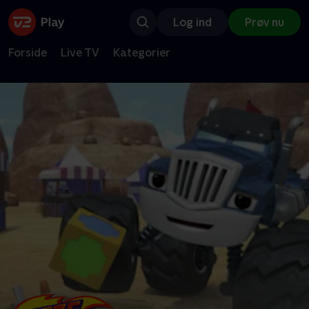
Log ind
Prøv nu
Forside
Live TV
Kategorier