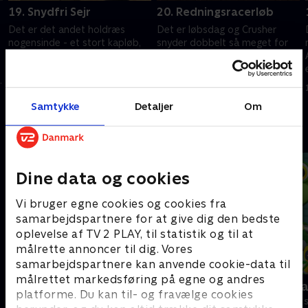
19. Snydfri Sejr
20. Redningsracerløb
Det er det andet holdræs
Det er løbsdag og Crusher
nogensinde - et stort kapløb,
snyder dobbelt så meget for
som parer biler sammen i
at slå Blaze og Watts - og
racerhold. Og denne gang er
sender begge kørere langt væk.
Blazes holdkammerat ...
Men Blaze og Watts er opsatte
15. januar 2022 • 21 min
15. januar 2022 • 21 min
Crusher?!
på at vinde.
Samtykke
Detaljer
Om
Andre så også
Dine data og cookies
Vi bruger egne cookies og cookies fra
samarbejdspartnere for at give dig den bedste
oplevelse af TV 2 PLAY, til statistik og til at
målrette annoncer til dig. Vores
samarbejdspartnere kan anvende cookie-data til
målrettet markedsføring på egne og andres
Brandmand Sam
Geckos Gar
platforme. Du kan til- og fravælge cookies
Børneserier • 1 sæsoner
Børneserier • 2