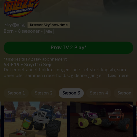
Kræver SkyShowtime
Børn
•
8 sæsoner
•
Prøv TV 2 Play*
*tilkøbes til TV 2 Play abonnement
S3:E19 • Snydfri Sejr
Det er det andet holdræs nogensinde - et stort kapløb, som
parer biler sammen i racerhold. Og denne gang er
...
Læs mere
Sæson 1
Sæson 2
Sæson 3
Sæson 4
Sæson 6