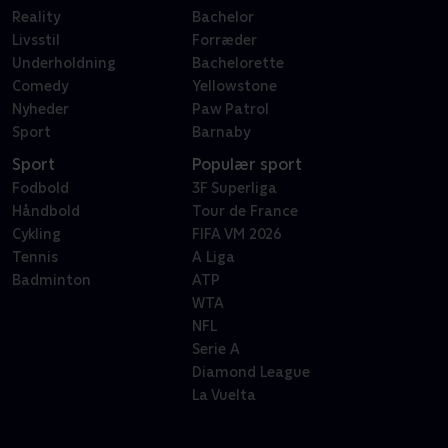
Reality
Bachelor
Livsstil
Forræder
Underholdning
Bachelorette
Comedy
Yellowstone
Nyheder
Paw Patrol
Sport
Barnaby
Sport
Populær sport
Fodbold
3F Superliga
Håndbold
Tour de France
Cykling
FIFA VM 2026
Tennis
A Liga
Badminton
ATP
WTA
NFL
Serie A
Diamond League
La Vuelta