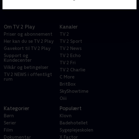
Om TV 2 Play
Kanaler
Priser og abonnement
TV 2
Her kan du se TV 2 Play
TV 2 Sport
Gavekort til TV 2 Play
TV 2 News
Support og
TV 2 Echo
Kundecenter
TV 2 Fri
Vilkår og betingelser
TV 2 Charlie
TV 2 NEWS i offentligt
C More
rum
BritBox
SkyShowtime
Oiii
Kategorier
Populært
Børn
Klovn
Serier
Badehotellet
Film
Sygeplejeskolen
Dokumentar
X Factor