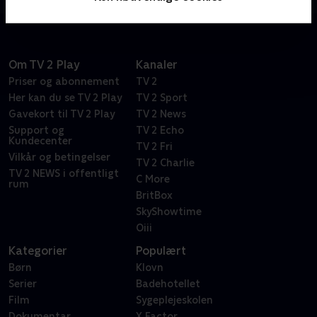
Om TV 2 Play
Kanaler
Priser og abonnement
TV 2
Her kan du se TV 2 Play
TV 2 Sport
Gavekort til TV 2 Play
TV 2 News
Support og
TV 2 Echo
Kundecenter
TV 2 Fri
Vilkår og betingelser
TV 2 Charlie
TV 2 NEWS i offentligt
C More
rum
BritBox
SkyShowtime
Oiii
Kategorier
Populært
Børn
Klovn
Serier
Badehotellet
Film
Sygeplejeskolen
Dokumentar
X Factor