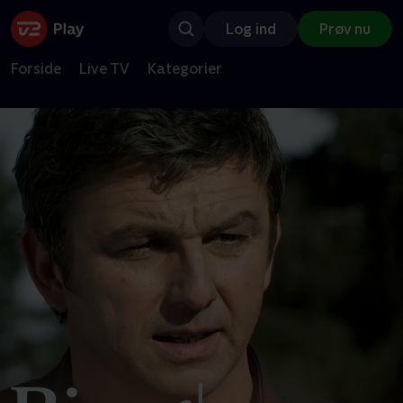
Log ind
Prøv nu
Forside
Live TV
Kategorier