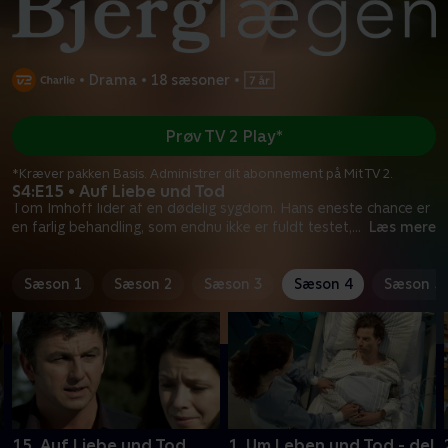
•
Drama
•
18 sæsoner
•
Prøv TV 2 Play*
*Kræver pakken Basis. Administrer dit abonnement på Mit TV 2.
S4:E15 • Auf Liebe und Tod
Tom Imhoff lider af en dødelig sygdom. Hans eneste chance er
en farlig behandling, som endnu ikke er fuldt testet,
...
Læs mere
Sæson 1
Sæson 2
Sæson 3
Sæson 4
Sæson 5
15. Auf Liebe und Tod
1. Um Leben und Tod - del