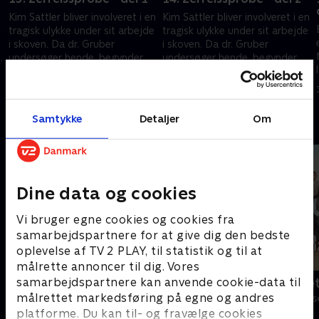
Kim Sattler bliver involveret i en
Kim Sattler bliver involveret i en
tragisk ulykke under sit arbejde
tragisk ulykke under sit arbejde
i skoven. Da dr. Gruber
i skoven. Da dr. Gruber
undersøger hende, begynder
undersøger hende, begynder
han at opdage et mønster.
han at opdage et mønster.
29. januar 2025 • 43 min
30. januar 2025 • 43 min
Samtykke
Detaljer
Om
Andre så også
Dine data og cookies
Vi bruger egne cookies og cookies fra
samarbejdspartnere for at give dig den bedste
oplevelse af TV 2 PLAY, til statistik og til at
målrette annoncer til dig. Vores
samarbejdspartnere kan anvende cookie-data til
Bjergets helte
Badehotelle
målrettet markedsføring på egne og andres
Drama • 15 sæsoner
Drama • 10 sæs
platforme. Du kan til- og fravælge cookies