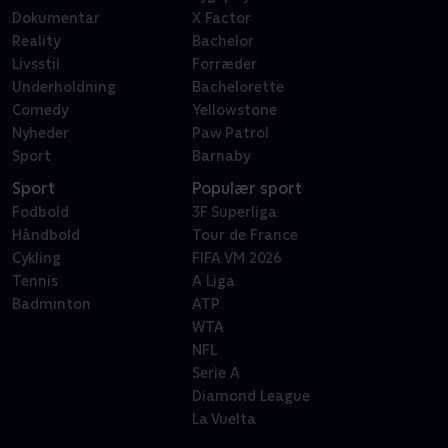
Dokumentar
X Factor
Reality
Bachelor
Livsstil
Forræder
Underholdning
Bachelorette
Comedy
Yellowstone
Nyheder
Paw Patrol
Sport
Barnaby
Sport
Populær sport
Fodbold
3F Superliga
Håndbold
Tour de France
Cykling
FIFA VM 2026
Tennis
A Liga
Badminton
ATP
WTA
NFL
Serie A
Diamond League
La Vuelta