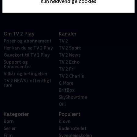
Kun nødvendige cookies
knust. Hvad skal der ske nu?
Om TV 2 Play
Kanaler
Priser og abonnement
TV 2
Her kan du se TV 2 Play
TV 2 Sport
Gavekort til TV 2 Play
TV 2 News
Support og
TV 2 Echo
Kundecenter
TV 2 Fri
Vilkår og betingelser
TV 2 Charlie
TV 2 NEWS i offentligt
C More
rum
BritBox
SkyShowtime
Oiii
Kategorier
Populært
Børn
Klovn
Serier
Badehotellet
Film
Sygeplejeskolen