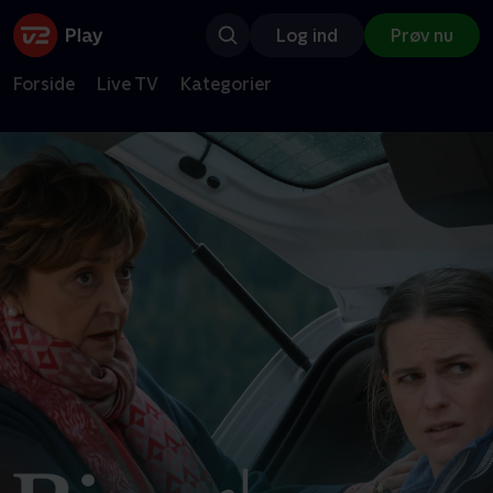
Log ind
Prøv nu
Forside
Live TV
Kategorier