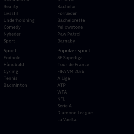
Reality
Bachelor
Livsstil
Forræder
Underholdning
Bachelorette
Comedy
Yellowstone
Nyheder
Paw Patrol
Sport
Barnaby
Sport
Populær sport
Fodbold
3F Superliga
Håndbold
Tour de France
Cykling
FIFA VM 2026
Tennis
A Liga
Badminton
ATP
WTA
NFL
Serie A
Diamond League
La Vuelta