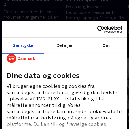
2
Da en ung, lovende
Martin finder frem til Lenas
fodboldspiller besvimer til
mor, men hun gemmer på en
træning, opdager Martin, at 16-
grum historie og vil ikke have
t
årige Paula lider af en
noget med Lena at gøre. På
hjertesygdom, der er
9. januar 2020 • 43 min
gården forsøger Lisbeth at
forbundet med stress.
8. januar 2020 • 43 min
undgå Ludwig.
Samtykke
Detaljer
Om
Andre så også
Dine data og cookies
Vi bruger egne cookies og cookies fra
samarbejdspartnere for at give dig den bedste
oplevelse af TV 2 PLAY, til statistik og til at
målrette annoncer til dig. Vores
samarbejdspartnere kan anvende cookie-data til
Bjergets helte
Badehotelle
målrettet markedsføring på egne og andres
Drama • 15 sæsoner
Drama • 10 sæs
platforme. Du kan til- og fravælge cookies