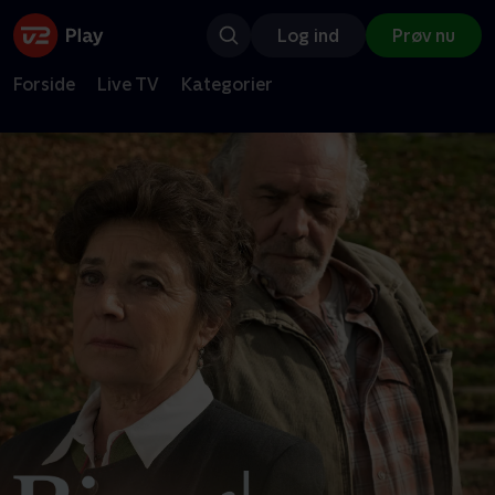
Log ind
Prøv nu
Forside
Live TV
Kategorier