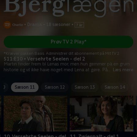
•
Drama
•
18 sæsoner
•
Prøv TV 2 Play*
*Kræver pakken Basis. Administrer dit abonnement på Mit TV 2.
S11:E10 • Versehrte Seelen - del 2
Martin finder frem til Lenas mor, men hun gemmer på en grum
historie og vil ikke have noget med Lena at gøre. På
...
Læs mere
10
Sæson 11
Sæson 12
Sæson 13
Sæson 14
1
10. Versehrte Seelen - del
11. Zwiespalt - del 1