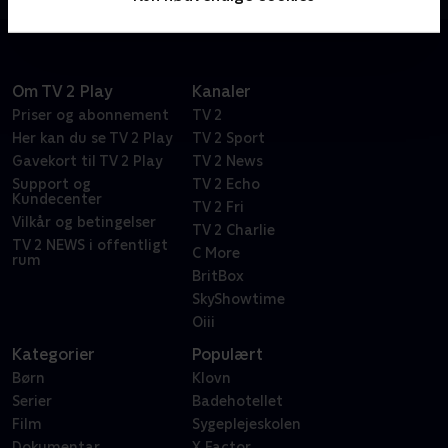
Om TV 2 Play
Kanaler
Priser og abonnement
TV 2
Her kan du se TV 2 Play
TV 2 Sport
Gavekort til TV 2 Play
TV 2 News
Support og
TV 2 Echo
Kundecenter
TV 2 Fri
Vilkår og betingelser
TV 2 Charlie
TV 2 NEWS i offentligt
C More
rum
BritBox
SkyShowtime
Oiii
Kategorier
Populært
Børn
Klovn
Serier
Badehotellet
Film
Sygeplejeskolen
Dokumentar
X Factor