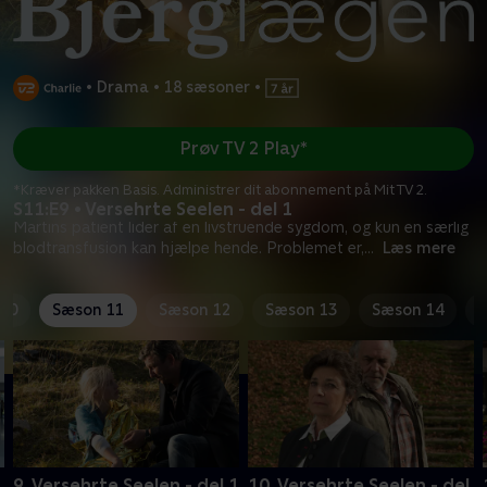
•
Drama
•
18 sæsoner
•
Prøv TV 2 Play*
*Kræver pakken Basis. Administrer dit abonnement på Mit TV 2.
S11:E9 • Versehrte Seelen - del 1
Martins patient lider af en livstruende sygdom, og kun en særlig
blodtransfusion kan hjælpe hende. Problemet er,
...
Læs mere
10
Sæson 11
Sæson 12
Sæson 13
Sæson 14
9. Versehrte Seelen - del 1
10. Versehrte Seelen - del