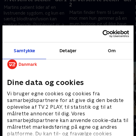
2
Martins patient lider af en
Martin finder frem til Lenas
livstruende sygdom, og kun en
mor, men hun gemmer på en
særlig blodtransfusion kan
grum historie og vil ikke have
hjælpe hende. Problemet er, at
noget med Lena at gøre. På
ingen ved, hvor hendes
7. januar 2020 • 43 min
gården forsøger Lisbeth at
forældre er.
8. januar 2020 • 43 min
undgå Ludwig.
Samtykke
Detaljer
Om
Andre så også
Dine data og cookies
Vi bruger egne cookies og cookies fra
samarbejdspartnere for at give dig den bedste
oplevelse af TV 2 PLAY, til statistik og til at
målrette annoncer til dig. Vores
samarbejdspartnere kan anvende cookie-data til
Bjergets helte
Badehotelle
målrettet markedsføring på egne og andres
Drama • 15 sæsoner
Drama • 10 sæs
platforme. Du kan til- og fravælge cookies