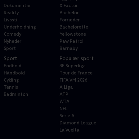
Dokumentar
X Factor
Reality
Bachelor
Livsstil
Forræder
Underholdning
Bachelorette
Comedy
Yellowstone
Nyheder
Paw Patrol
Sport
Barnaby
Sport
Populær sport
Fodbold
3F Superliga
Håndbold
Tour de France
Cykling
FIFA VM 2026
Tennis
A Liga
Badminton
ATP
WTA
NFL
Serie A
Diamond League
La Vuelta