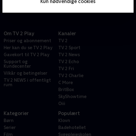
Kun nødvendige cookies
knust. Hvad skal der ske nu?
Om TV 2 Play
Kanaler
Priser og abonnement
TV 2
Her kan du se TV 2 Play
TV 2 Sport
Gavekort til TV 2 Play
TV 2 News
Support og
TV 2 Echo
Kundecenter
TV 2 Fri
Vilkår og betingelser
TV 2 Charlie
TV 2 NEWS i offentligt
C More
rum
BritBox
SkyShowtime
Oiii
Kategorier
Populært
Børn
Klovn
Serier
Badehotellet
Film
Sygeplejeskolen