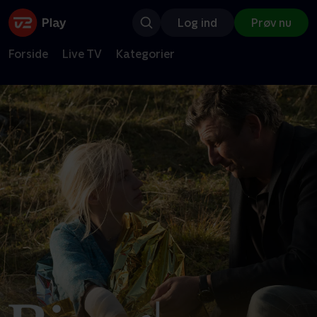
Log ind
Prøv nu
Forside
Live TV
Kategorier