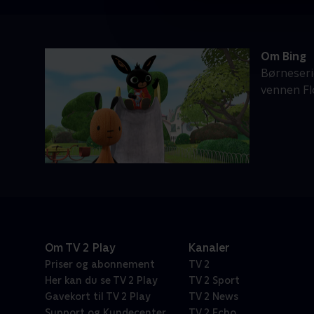
Om Bing
Børneserie
vennen Fl
Om TV 2 Play
Kanaler
Priser og abonnement
TV 2
Her kan du se TV 2 Play
TV 2 Sport
Gavekort til TV 2 Play
TV 2 News
Support og Kundecenter
TV 2 Echo