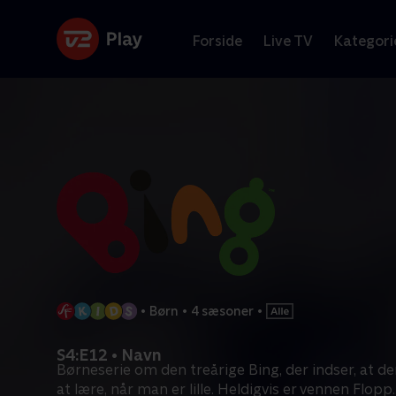
Forside
Live TV
Kategori
•
Børn
•
4 sæsoner
•
S4:E12 • Navn
Børneserie om den treårige Bing, der indser, at d
at lære, når man er lille. Heldigvis er vennen Flopp
.