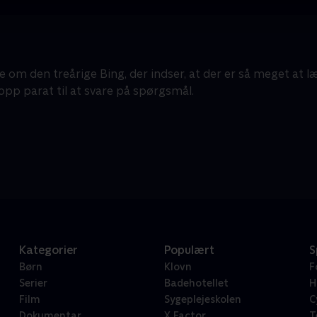
 om den treårige Bing, der indser, at der er så meget at lær
opp parat til at svare på spørgsmål.
Kategorier
Populært
S
Børn
Klovn
F
Serier
Badehotellet
H
Film
Sygeplejeskolen
C
Dokumentar
X Factor
T