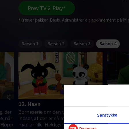
Prøv TV 2 Play*
*Kræver pakken Basis. Administrer dit abonnement på Mit
Sæson 1
Sæson 2
Sæson 3
Sæson 4
12. Navn
13. Lejr
g, der
Børneserie om den treårige Bing, der
Børneseri
Samtykke
e, når
indser, at der er så meget at lære, når
indser, at
n Flopp
man er lille. Heldigvis er vennen Flopp
man er lil