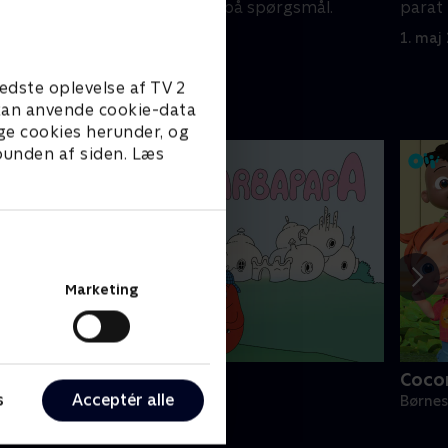
mål.
parat til at svare på spørgsmål.
parat 
1. maj 2023 • 7 min
1. maj
edste oplevelse af TV 2
e kan anvende cookie-data
ge cookies herunder, og
 bunden af siden. Læs
Marketing
Barbapapa
Coco
s
Acceptér alle
ørneserier • 1 sæsoner
Børnes