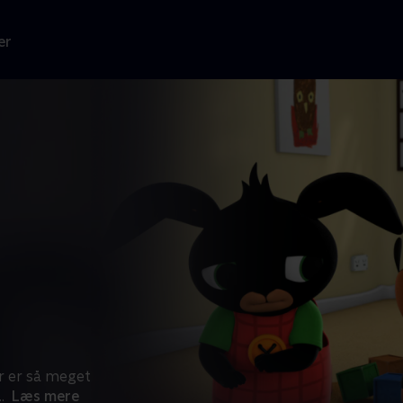
er
er er så meget
..
Læs mere