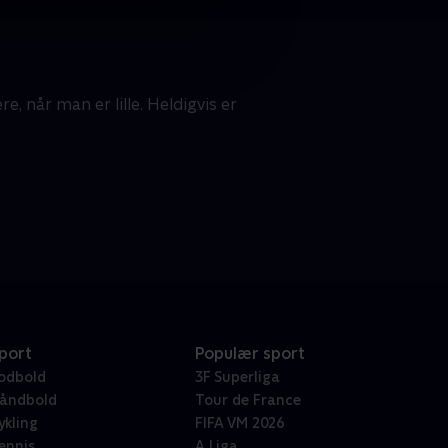
e, når man er lille. Heldigvis er
port
Populær sport
odbold
3F Superliga
åndbold
Tour de France
ykling
FIFA VM 2026
ennis
A Liga