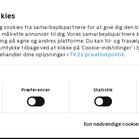
at svare på spørgsmål.
parat til at svare på spørgs
 • 7 min
1. maj 2023 • 7 min
kies
g cookies fra samarbejdspartnere for at give dig den b
l at målrette annoncer til dig. Vores samarbejdspartner
ing på egne og andres platforme. Du kan til- og fravæl
amtykke tilbage ved at klikke på ’Cookie-indstillinger’ i
handler dine oplysninger i
TV 2s privatlivspolitik
.
Samtykkevalg
Præferencer
Statistik
Geckos Garage
Kun nødvendige cookie
Børneserier • 2 sæsoner
B