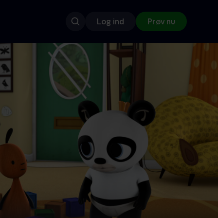
Log ind
Prøv nu