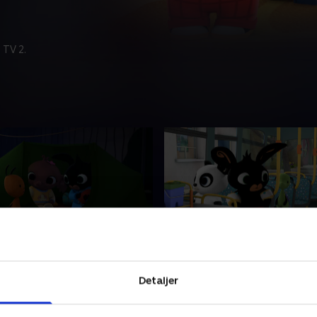
 TV 2.
14. Busrejsen
e om den treårige Bing, der
Børneserie om den treårige 
Detaljer
 der er så meget at lære, når
indser, at der er så meget at
le. Heldigvis er vennen Flopp
man er lille. Heldigvis er ve