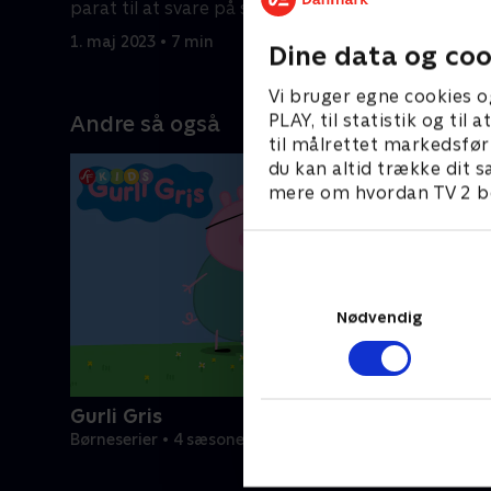
parat til at svare på spørgsmål.
parat til 
1. maj 2023 • 7 min
1. maj 2023
Dine data og coo
Vi bruger egne cookies o
PLAY, til statistik og ti
Andre så også
til målrettet markedsfør
du kan altid trække dit s
mere om hvordan TV 2 be
Nødvendig
Gurli Gris
Børneserier • 4 sæsoner