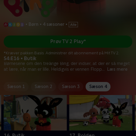
•
Børn
•
4 sæsoner
•
Prøv TV 2 Play*
*Kræver pakken Basis. Administrer dit abonnement på Mit TV 2.
S4:E16 • Butik
Børneserie om den treårige Bing, der indser, at der er så meget
at lære, når man er lille. Heldigvis er vennen Flopp
...
Læs mere
Sæson 1
Sæson 2
Sæson 3
Sæson 4
16. Butik
17. Bolden