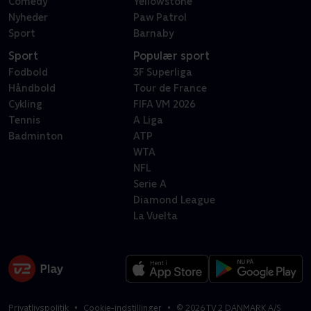
Comedy
Yellowstone
Nyheder
Paw Patrol
Sport
Barnaby
Sport
Populær sport
Fodbold
3F Superliga
Håndbold
Tour de France
Cykling
FIFA VM 2026
Tennis
A Liga
Badminton
ATP
WTA
NFL
Serie A
Diamond League
La Vuelta
Privatlivspolitik
Cookie-indstillinger
©
2026
TV 2 DANMARK A/S