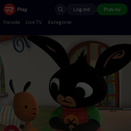
Log ind
Prøv nu
Forside
Live TV
Kategorier