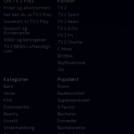
Om TV 2 Play
Kanaler
Priser og abonnement
TV 2
Her kan du se TV 2 Play
TV 2 Sport
Gavekort til TV 2 Play
TV 2 News
Support og
TV 2 Echo
Kundecenter
TV 2 Fri
Vilkår og betingelser
TV 2 Charlie
TV 2 NEWS i offentligt
C More
rum
BritBox
SkyShowtime
Oiii
Kategorier
Populært
Børn
Klovn
Serier
Badehotellet
Film
Sygeplejeskolen
Dokumentar
X Factor
Reality
Bachelor
Livsstil
Forræder
Underholdning
Bachelorette