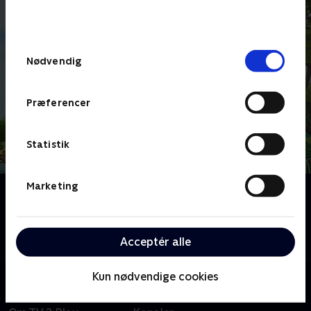
bunden af siden. Læs mere om hvordan TV 2
behandler dine oplysninger i
TV 2s privatlivspolitik
.
Samtykkevalg
Nødvendig
Præferencer
Statistik
Marketing
Om Bing
Børneserie om den treårige Bing, der indser, at der er
så meget at lære, når man er lille. Heldigvis er vennen
Acceptér alle
Flopp parat til at svare på spørgsmål.
Kun nødvendige cookies