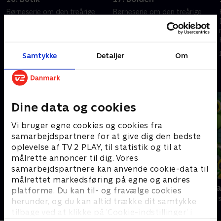
Børneserie om den treårige
Børneserie om den treårige
Bing, der indser, at der er så
Bing, der indser, at der er så
meget at lære, når man er lille.
meget at lære, når man er lille.
Heldigvis er vennen Flopp
Heldigvis er vennen Flopp
.
parat til at svare på spørgsmål.
parat til at svare på spørgsmål.
1. maj 2023 • 7 min
1. maj 2023 • 7 min
Samtykke
Detaljer
Om
Andre så også
Dine data og cookies
Vi bruger egne cookies og cookies fra
samarbejdspartnere for at give dig den bedste
oplevelse af TV 2 PLAY, til statistik og til at
målrette annoncer til dig. Vores
samarbejdspartnere kan anvende cookie-data til
målrettet markedsføring på egne og andres
Gurli Gris
Geckos Gar
platforme. Du kan til- og fravælge cookies
Børneserier • 4 sæsoner
Børneserier • 2
herunder, og du kan altid trække dit samtykke
tilbage ved at klikke på ’Cookie-indstillinger’ i