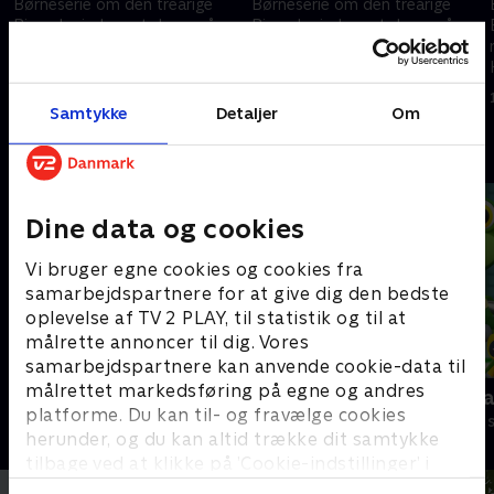
Børneserie om den treårige
Børneserie om den treårige
Bing, der indser, at der er så
Bing, der indser, at der er så
meget at lære, når man er lille.
meget at lære, når man er lille.
Heldigvis er vennen Flopp
Heldigvis er vennen Flopp
.
parat til at svare på spørgsmål.
parat til at svare på spørgsmål.
1. maj 2023 • 7 min
1. maj 2023 • 7 min
Samtykke
Detaljer
Om
Andre så også
Dine data og cookies
Vi bruger egne cookies og cookies fra
samarbejdspartnere for at give dig den bedste
oplevelse af TV 2 PLAY, til statistik og til at
målrette annoncer til dig. Vores
samarbejdspartnere kan anvende cookie-data til
målrettet markedsføring på egne og andres
Gurli Gris
Geckos Gar
platforme. Du kan til- og fravælge cookies
Børneserier • 4 sæsoner
Børneserier • 2
herunder, og du kan altid trække dit samtykke
tilbage ved at klikke på ’Cookie-indstillinger’ i
bunden af siden. Læs mere om hvordan TV 2