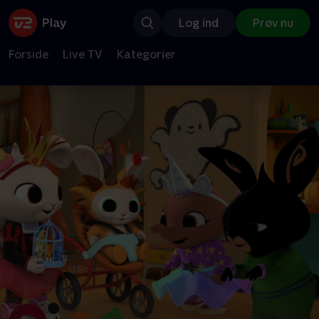
Log ind
Prøv nu
Forside
Live TV
Kategorier