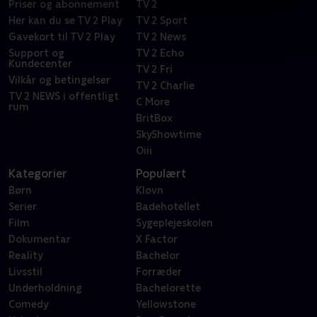
Priser og abonnement
TV 2
Her kan du se TV 2 Play
TV 2 Sport
Gavekort til TV 2 Play
TV 2 News
Support og
TV 2 Echo
Kundecenter
TV 2 Fri
Vilkår og betingelser
TV 2 Charlie
TV 2 NEWS i offentligt
C More
rum
BritBox
SkyShowtime
Oiii
Kategorier
Populært
Børn
Klovn
Serier
Badehotellet
Film
Sygeplejeskolen
Dokumentar
X Factor
Reality
Bachelor
Livsstil
Forræder
Underholdning
Bachelorette
Comedy
Yellowstone