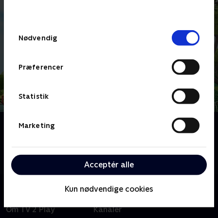
behandler dine oplysninger i
TV 2s privatlivspolitik
.
Samtykkevalg
Nødvendig
Præferencer
Statistik
Om Bing
Marketing
Børneserie om den treårige Bing, der indser, at der er
så meget at lære, når man er lille. Heldigvis er vennen
Flopp parat til at svare på spørgsmål.
Acceptér alle
Kun nødvendige cookies
Om TV 2 Play
Kanaler