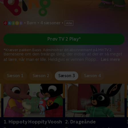
•
Børn
•
4 sæsoner
•
Prøv TV 2 Play*
*Kræver pakken Basis. Administrer dit abonnement på Mit TV 2.
Børneserie om den treårige Bing, der indser, at der er så meget
at lære, når man er lille. Heldigvis er vennen Flopp
...
Læs mere
Sæson 1
Sæson 2
Sæson 3
Sæson 4
1. Hippoty Hoppity Voosh
2. Drageånde