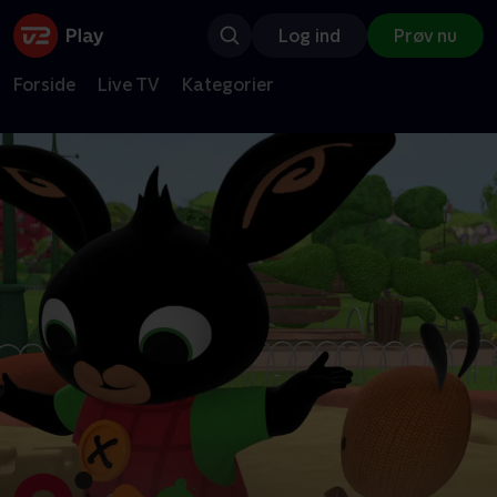
Log ind
Prøv nu
Forside
Live TV
Kategorier