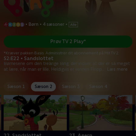
•
Børn
•
4 sæsoner
•
Prøv TV 2 Play*
*Kræver pakken Basis. Administrer dit abonnement på Mit TV 2.
S2:E22 • Sandslottet
Børneserie om den treårige Bing, der indser, at der er så meget
at lære, når man er lille. Heldigvis er vennen Flopp
...
Læs mere
Sæson 1
Sæson 2
Sæson 3
Sæson 4
22. Sandslottet
23. Agern