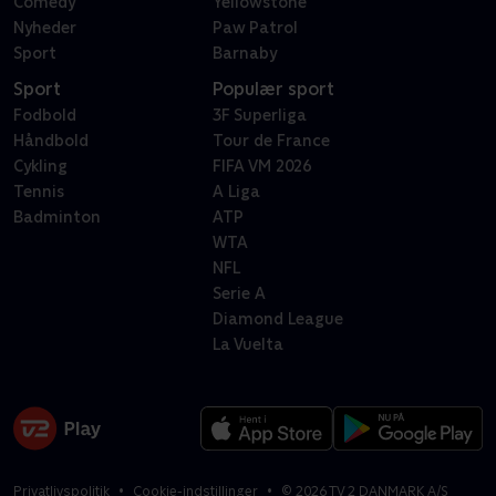
Comedy
Yellowstone
Nyheder
Paw Patrol
Sport
Barnaby
Sport
Populær sport
Fodbold
3F Superliga
Håndbold
Tour de France
Cykling
FIFA VM 2026
Tennis
A Liga
Badminton
ATP
WTA
NFL
Serie A
Diamond League
La Vuelta
Privatlivspolitik
Cookie-indstillinger
©
2026
TV 2 DANMARK A/S