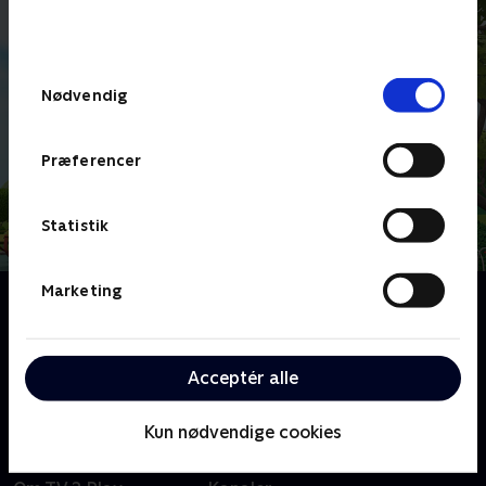
bunden af siden. Læs mere om hvordan TV 2
behandler dine oplysninger i
TV 2s privatlivspolitik
.
Samtykkevalg
Nødvendig
Præferencer
Statistik
Marketing
Om Bing
Børneserie om den treårige Bing, der indser, at der er
så meget at lære, når man er lille. Heldigvis er vennen
Acceptér alle
Flopp parat til at svare på spørgsmål.
Kun nødvendige cookies