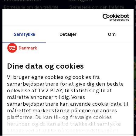
Børneserie om den treårige
Børneserie om den treårige
Bing, der indser, at der er så
Bing, der indser, at der er så
meget at lære, når man er lille.
meget at lære, når man er lille.
Heldigvis er vennen Flopp
Heldigvis er vennen Flopp
.
parat til at svare på spørgsmål.
parat til at svare på spørgsmål.
1. maj 2023 • 7 min
1. maj 2023 • 7 min
Samtykke
Detaljer
Om
Andre så også
Dine data og cookies
Vi bruger egne cookies og cookies fra
samarbejdspartnere for at give dig den bedste
oplevelse af TV 2 PLAY, til statistik og til at
målrette annoncer til dig. Vores
samarbejdspartnere kan anvende cookie-data til
målrettet markedsføring på egne og andres
Gurli Gris
Geckos Gar
platforme. Du kan til- og fravælge cookies
Børneserier • 4 sæsoner
Børneserier • 2
herunder, og du kan altid trække dit samtykke
tilbage ved at klikke på ’Cookie-indstillinger’ i