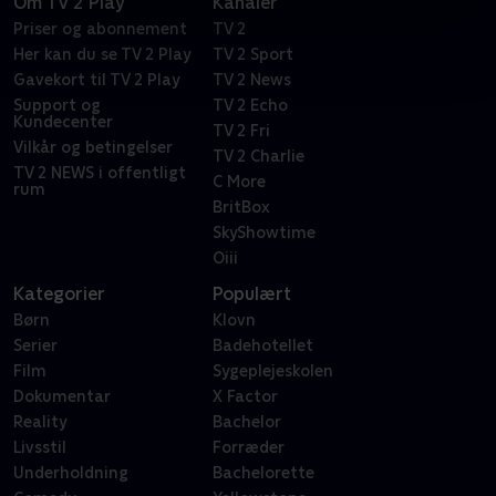
Om TV 2 Play
Kanaler
Priser og abonnement
TV 2
Her kan du se TV 2 Play
TV 2 Sport
Gavekort til TV 2 Play
TV 2 News
Support og
TV 2 Echo
Kundecenter
TV 2 Fri
Vilkår og betingelser
TV 2 Charlie
TV 2 NEWS i offentligt
C More
rum
BritBox
SkyShowtime
Oiii
Kategorier
Populært
Børn
Klovn
Serier
Badehotellet
Film
Sygeplejeskolen
Dokumentar
X Factor
Reality
Bachelor
Livsstil
Forræder
Underholdning
Bachelorette