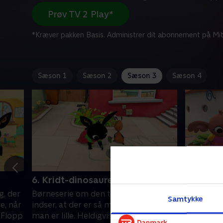
Prøv TV 2 Play*
*Kræver pakken Basis. Administrer dit abonnement på Mit
Sæson 1
Sæson 2
Sæson 3
Sæson 4
6. Kridt-dinosauren
7. Karto
g, der
Børneserie om den treårige Bing, der
Børneseri
Samtykke
e, når
indser, at der er så meget at lære, når
indser, at
n Flopp
man er lille. Heldigvis er vennen Flopp
man er lil