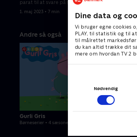
parat til at svare på spørgsmål.
parat til 
1. maj 2023 • 7 min
1. maj 2023
Dine data og coo
Vi bruger egne cookies o
PLAY, til statistik og ti
Andre så også
til målrettet markedsfør
du kan altid trække dit s
mere om hvordan TV 2 be
Nødvendig
Gurli Gris
Børneserier • 4 sæsoner