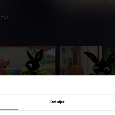
 TV 2.
flen
8. Gummistøvlerne
e om den treårige Bing, der
Børneserie om den treårige 
Detaljer
 der er så meget at lære, når
indser, at der er så meget at
le. Heldigvis er vennen Flopp
man er lille. Heldigvis er ve