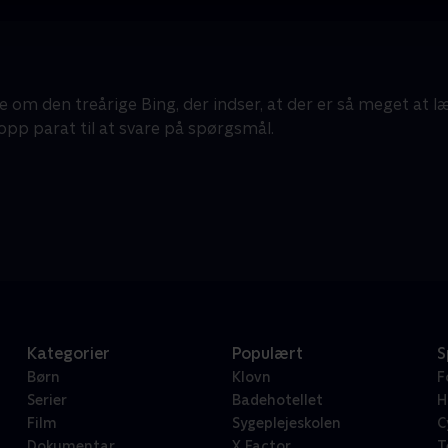
 om den treårige Bing, der indser, at der er så meget at lær
opp parat til at svare på spørgsmål.
Kategorier
Populært
S
Børn
Klovn
F
Serier
Badehotellet
H
Film
Sygeplejeskolen
C
Dokumentar
X Factor
T