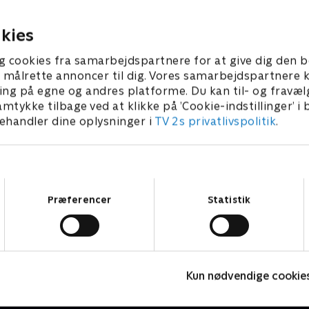
at svare på spørgsmål.
parat til at svare på spørgs
 • 7 min
1. maj 2023 • 7 min
kies
g cookies fra samarbejdspartnere for at give dig den b
l at målrette annoncer til dig. Vores samarbejdspartner
ing på egne og andres platforme. Du kan til- og fravæl
amtykke tilbage ved at klikke på ’Cookie-indstillinger’ i
handler dine oplysninger i
TV 2s privatlivspolitik
.
Samtykkevalg
Præferencer
Statistik
Geckos Garage
Kun nødvendige cookie
Børneserier • 2 sæsoner
B