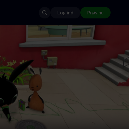
Log ind
Prøv nu