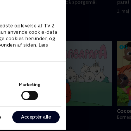
mål.
parat til at svare på spørgsmål.
parat 
1. maj 2023 • 7 min
1. maj
edste oplevelse af TV 2
e kan anvende cookie-data
ge cookies herunder, og
 bunden af siden. Læs
Marketing
Barbapapa
Coco
s
Acceptér alle
ørneserier • 1 sæsoner
Børnes