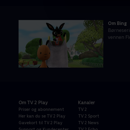
Om Bing
Børneserie
vennen Fl
Om TV 2 Play
Kanaler
Priser og abonnement
TV 2
Her kan du se TV 2 Play
TV 2 Sport
Gavekort til TV 2 Play
TV 2 News
Support og Kundecenter
TV 2 Echo