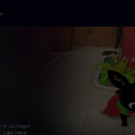
er
er er så meget
..
Læs mere