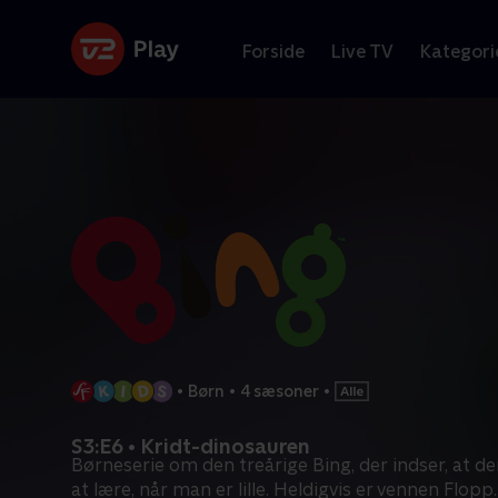
Forside
Live TV
Kategori
•
Børn
•
4 sæsoner
•
S3:E6 • Kridt-dinosauren
Børneserie om den treårige Bing, der indser, at d
at lære, når man er lille. Heldigvis er vennen Flopp
.