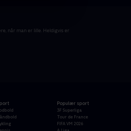
e, når man er lille. Heldigvis er
port
Populær sport
odbold
3F Superliga
åndbold
Tour de France
ykling
FIFA VM 2026
ennis
A Liga