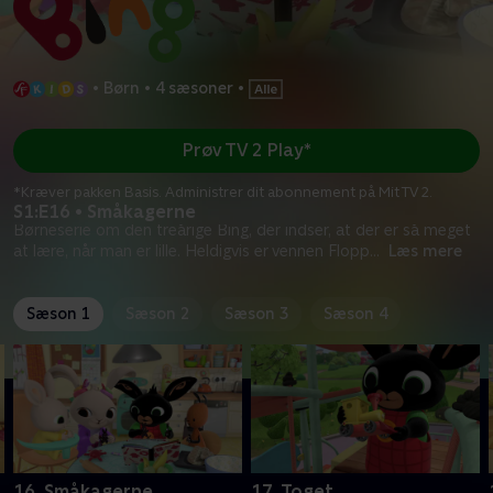
•
Børn
•
4 sæsoner
•
Prøv TV 2 Play*
*Kræver pakken Basis. Administrer dit abonnement på Mit TV 2.
S1:E16 • Småkagerne
Børneserie om den treårige Bing, der indser, at der er så meget
at lære, når man er lille. Heldigvis er vennen Flopp
...
Læs mere
Sæson 1
Sæson 2
Sæson 3
Sæson 4
16. Småkagerne
17. Toget