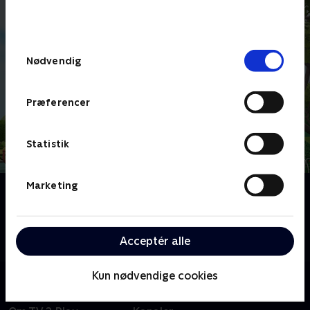
bunden af siden. Læs mere om hvordan TV 2
behandler dine oplysninger i
TV 2s privatlivspolitik
.
Samtykkevalg
Nødvendig
Præferencer
Statistik
Marketing
Om Bing
Børneserie om den treårige Bing, der indser, at der er
så meget at lære, når man er lille. Heldigvis er vennen
Acceptér alle
Flopp parat til at svare på spørgsmål.
Kun nødvendige cookies