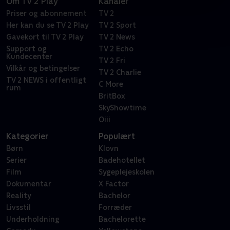
Om TV 2 Play
Kanaler
Priser og abonnement
TV 2
Her kan du se TV 2 Play
TV 2 Sport
Gavekort til TV 2 Play
TV 2 News
Support og
TV 2 Echo
Kundecenter
TV 2 Fri
Vilkår og betingelser
TV 2 Charlie
TV 2 NEWS i offentligt
C More
rum
BritBox
SkyShowtime
Oiii
Kategorier
Populært
Børn
Klovn
Serier
Badehotellet
Film
Sygeplejeskolen
Dokumentar
X Factor
Reality
Bachelor
Livsstil
Forræder
Underholdning
Bachelorette