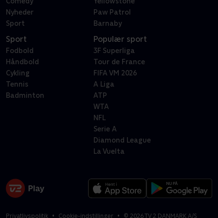
Comedy
Yellowstone
Nyheder
Paw Patrol
Sport
Barnaby
Sport
Populær sport
Fodbold
3F Superliga
Håndbold
Tour de France
Cykling
FIFA VM 2026
Tennis
A Liga
Badminton
ATP
WTA
NFL
Serie A
Diamond League
La Vuelta
Privatlivspolitik
Cookie-indstillinger
©
2026
TV 2 DANMARK A/S