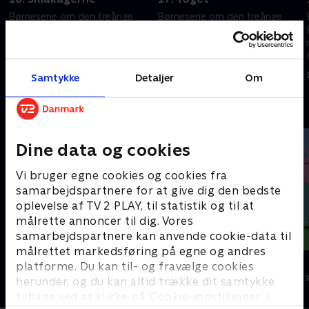
Børneserie om den treårige
Børneserie om den treårige
Bing, der indser, at der er så
Bing, der indser, at der er så
meget at lære, når man er lille.
meget at lære, når man er lille.
Heldigvis er vennen Flopp
Heldigvis er vennen Flopp
.
parat til at svare på spørgsmål.
parat til at svare på spørgsmål
1. maj 2023 • 7 min
1. maj 2023 • 7 min
Samtykke
Detaljer
Om
Andre så også
Dine data og cookies
Vi bruger egne cookies og cookies fra
samarbejdspartnere for at give dig den bedste
oplevelse af TV 2 PLAY, til statistik og til at
målrette annoncer til dig. Vores
samarbejdspartnere kan anvende cookie-data til
målrettet markedsføring på egne og andres
Geckos Garage
Gurli Gris
platforme. Du kan til- og fravælge cookies
Børneserier • 2 sæsoner
Børneserier • 4
herunder, og du kan altid trække dit samtykke
tilbage ved at klikke på ’Cookie-indstillinger’ i