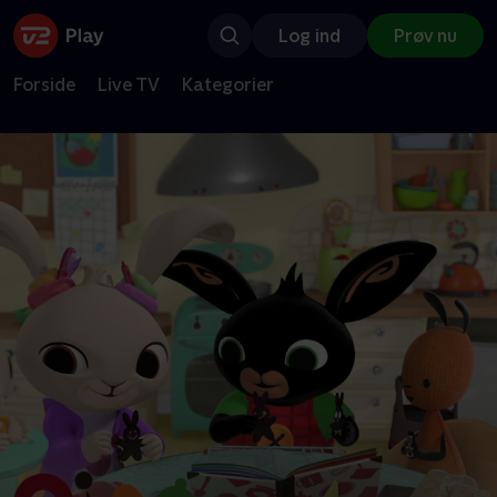
Log ind
Prøv nu
Forside
Live TV
Kategorier