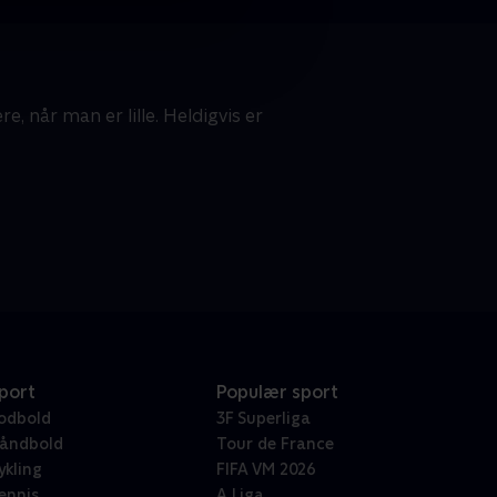
e, når man er lille. Heldigvis er
port
Populær sport
odbold
3F Superliga
åndbold
Tour de France
ykling
FIFA VM 2026
ennis
A Liga