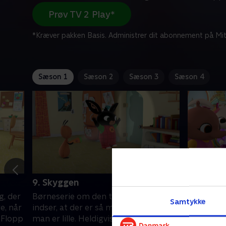
Prøv TV 2 Play*
*Kræver pakken Basis. Administrer dit abonnement på Mit
Sæson 1
Sæson 2
Sæson 3
Sæson 4
9. Skyggen
10. Stop
g, der
Børneserie om den treårige Bing, der
Børneseri
Samtykke
e, når
indser, at der er så meget at lære, når
indser, at
n Flopp
man er lille. Heldigvis er vennen Flopp
man er lil