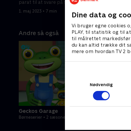
parat til at svare på spørgsmål.
parat til 
1. maj 2023 • 7 min
1. maj 2023
Dine data og coo
Vi bruger egne cookies o
PLAY, til statistik og ti
Andre så også
til målrettet markedsfør
du kan altid trække dit s
mere om hvordan TV 2 be
Nødvendig
Geckos Garage
Børneserier • 2 sæsoner