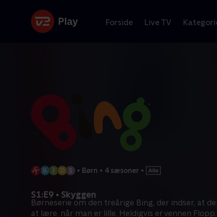
Forside
Live TV
Kategori
•
Børn
•
4 sæsoner
•
S1:E9 • Skyggen
Børneserie om den treårige Bing, der indser, at d
at lære, når man er lille. Heldigvis er vennen Flopp
.