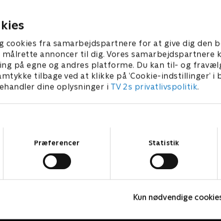
at svare på spørgsmål.
parat til at svare på spørgs
 • 7 min
1. maj 2023 • 7 min
kies
g cookies fra samarbejdspartnere for at give dig den b
l at målrette annoncer til dig. Vores samarbejdspartner
ing på egne og andres platforme. Du kan til- og fravæl
amtykke tilbage ved at klikke på ’Cookie-indstillinger’ i
handler dine oplysninger i
TV 2s privatlivspolitik
.
Samtykkevalg
Præferencer
Statistik
Gurli Gris
Kun nødvendige cookie
Børneserier • 4 sæsoner
B