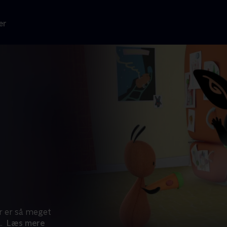
er
er er så meget
..
Læs mere