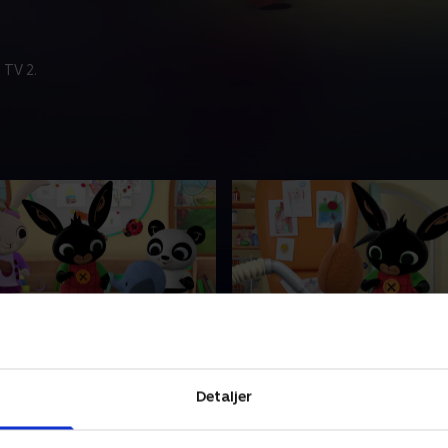
 TV 2.
-dans
11. Støvsugeren
e om den treårige Bing, der
Børneserie om den treårige 
Detaljer
 der er så meget at lære, når
indser, at der er så meget at
le. Heldigvis er vennen Flopp
man er lille. Heldigvis er ve