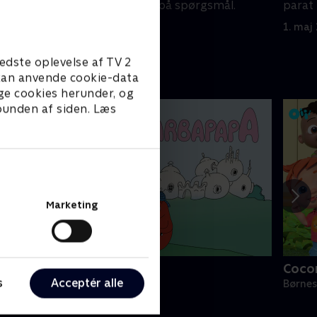
mål.
parat til at svare på spørgsmål.
parat 
1. maj 2023 • 7 min
1. maj
edste oplevelse af TV 2
e kan anvende cookie-data
ge cookies herunder, og
 bunden af siden. Læs
Marketing
Barbapapa
Coco
s
Acceptér alle
ørneserier • 1 sæsoner
Børnes