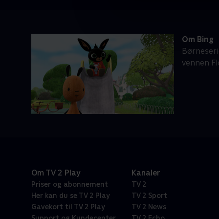
Om Bing
Børneserie
vennen Fl
Om TV 2 Play
Kanaler
Priser og abonnement
TV 2
Her kan du se TV 2 Play
TV 2 Sport
Gavekort til TV 2 Play
TV 2 News
Support og Kundecenter
TV 2 Echo