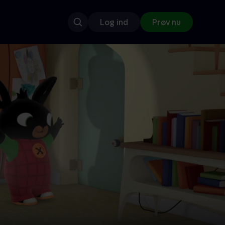
Log ind
Prøv nu