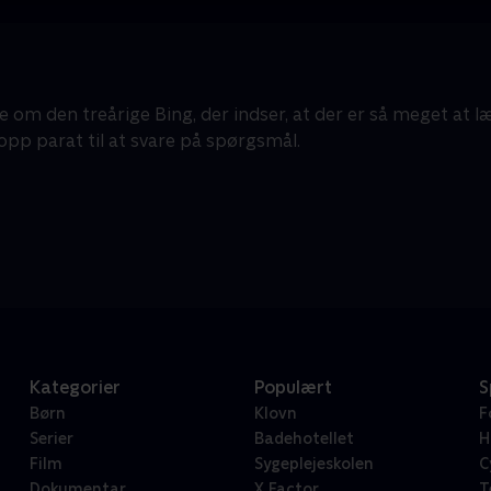
 om den treårige Bing, der indser, at der er så meget at lær
opp parat til at svare på spørgsmål.
Kategorier
Populært
S
Børn
Klovn
F
Serier
Badehotellet
H
Film
Sygeplejeskolen
C
Dokumentar
X Factor
T