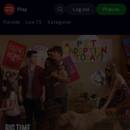
Log ind
Prøv nu
Forside
Live TV
Kategorier