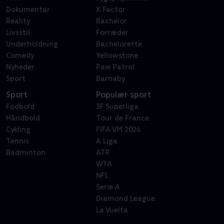
Dokumentar
X Factor
Reality
Bachelor
Livsstil
Forræder
Underholdning
Bachelorette
Comedy
Yellowstone
Nyheder
Paw Patrol
Sport
Barnaby
Sport
Populær sport
Fodbold
3F Superliga
Håndbold
Tour de France
Cykling
FIFA VM 2026
Tennis
A Liga
Badminton
ATP
WTA
NFL
Serie A
Diamond League
La Vuelta