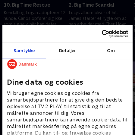
10. Big Time Rescue
2. Big Time Scandal
Kendall og Logan adopterer 12
Lucys album bliver et hit.
hunde. Carlos opfører sig ikke
James starter et rygte om at
som sig selv, når han dater
han arbejder med Cher Lloyd.
Jennifer.
15. marts 2023 • 21 min
15. marts 2023 • 21 min
Samtykke
Detaljer
Om
Andre så også
Dine data og cookies
Vi bruger egne cookies og cookies fra
samarbejdspartnere for at give dig den bedste
oplevelse af TV 2 PLAY, til statistik og til at
målrette annoncer til dig. Vores
samarbejdspartnere kan anvende cookie-data til
Robssons (dansk tale)
Bert (dansk 
målrettet markedsføring på egne og andres
Komedie • 1 sæsoner
Komedie • 1 sæ
platforme. Du kan til- og fravælge cookies