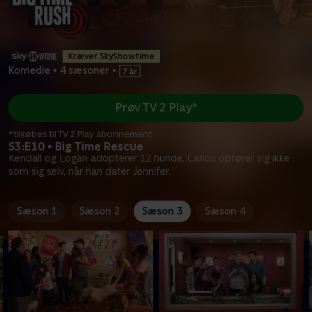
Kræver SkyShowtime
Komedie
•
4 sæsoner
•
Prøv TV 2 Play*
*tilkøbes til TV 2 Play abonnement
S3:E10 • Big Time Rescue
Kendall og Logan adopterer 12 hunde. Carlos opfører sig ikke
som sig selv, når han dater Jennifer.
Sæson 1
Sæson 2
Sæson 3
Sæson 4