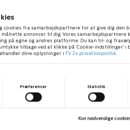
 til Los Angeles for at
optages, iscenesætter Gust
boyband.
falsk sted.
 • 23 min
1. juli 2021 • 23 min
kies
g cookies fra samarbejdspartnere for at give dig den b
l at målrette annoncer til dig. Vores samarbejdspartner
ing på egne og andres platforme. Du kan til- og fravæl
amtykke tilbage ved at klikke på ’Cookie-indstillinger’ i
handler dine oplysninger i
TV 2s privatlivspolitik
.
Samtykkevalg
Præferencer
Statistik
Robssons (dansk tale)
B
Komedie • 1 sæsoner
K
Kun nødvendige cookie