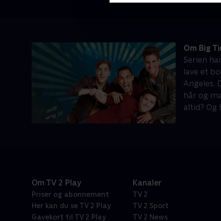
Om Big T
Serien han
lave et bo
Angeles. 
hår og mak
altid? Og 
Om TV 2 Play
Kanaler
Priser og abonnement
TV 2
Her kan du se TV 2 Play
TV 2 Sport
Gavekort til TV 2 Play
TV 2 News