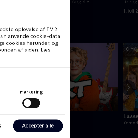
avo et
mens de bor i Los Angeles.
dreng
konfli
1. juli 2021 • 22 min
1. juli
edste oplevelse af TV 2
e kan anvende cookie-data
ge cookies herunder, og
 bunden af siden. Læs
Marketing
ert (dansk tale)
Lass
omedie • 1 sæsoner
Komedi
s
Acceptér alle