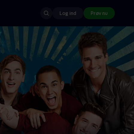
Log ind
Prøv nu