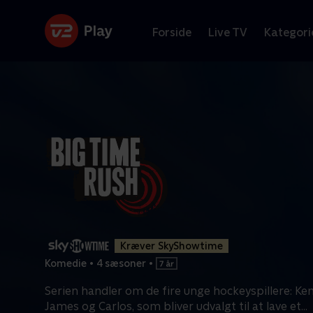
Forside
Live TV
Kategori
Kræver SkyShowtime
Komedie
•
4 sæsoner
•
Serien handler om de fire unge hockeyspillere: Ken
James og Carlos, som bliver udvalgt til at lave et
...