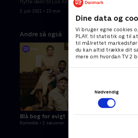
flytte dem til Los Angeles for at
flytte dem
skabe et boyband.
skabe et 
1. juli 2021 • 23 min
1. juli 2021
Dine data og coo
Vi bruger egne cookies o
Andre så også
PLAY, til statistik og ti
til målrettet markedsfør
du kan altid trække dit s
mere om hvordan TV 2 be
Nødvendig
Blå bog for evigt
Komedie • 1 sæsoner