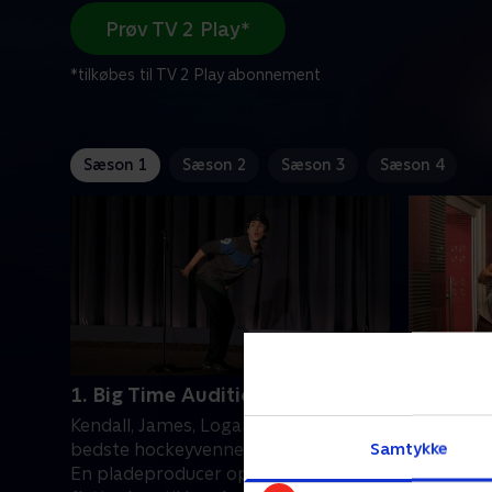
Prøv TV 2 Play*
*tilkøbes til TV 2 Play abonnement
Sæson 1
Sæson 2
Sæson 3
Sæson 4
1. Big Time Audition Part 1
2. Big T
Kendall, James, Logan og Carlos er
Kendall, 
Samtykke
bedste hockeyvenner fra Minnesota.
bedste ho
En pladeproducer opdager dem og vil
En pladep