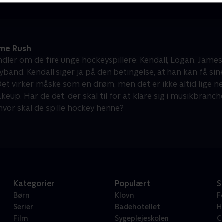
ime Rush
dler om de fire unge hockeyspillere: Kendall, Logan, James 
yband. Kendall siger ja på den betingelse, at han kan få sin
Det virker måske som en drøm, men det er ikke altid lige 
eup. Har de det, der skal til for at klare sig i musikbranc
hvor skal de spille hockey henne?
Kategorier
Populært
S
Børn
Klovn
F
Serier
Badehotellet
H
Film
Sygeplejeskolen
C