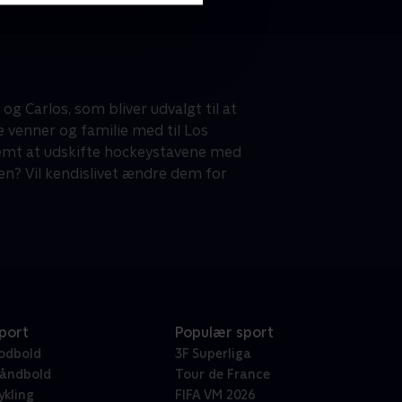
og Carlos, som bliver udvalgt til at
e venner og familie med til Los
nemt at udskifte hockeystavene med
hen? Vil kendislivet ændre dem for
port
Populær sport
odbold
3F Superliga
åndbold
Tour de France
ykling
FIFA VM 2026