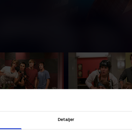
ime Audition Part 2
3. Big Time Crib
James, Logan og Carlos er
Drengene er ikke begejstret
Detaljer
ckeyvenner fra Minnesota.
kedelige lejlighed i Palm Woo
roducer opdager dem og vil
studie, hvor en promotion v