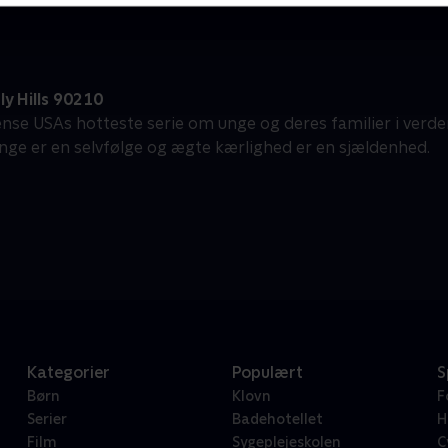
y Hills 90210
ense USAs hotteste serie om unge og deres familier i verden
penge er en selvfølge og ægte kærlighed er en sjældenhed.
Kategorier
Populært
S
Børn
Klovn
F
Serier
Badehotellet
H
Film
Sygeplejeskolen
C