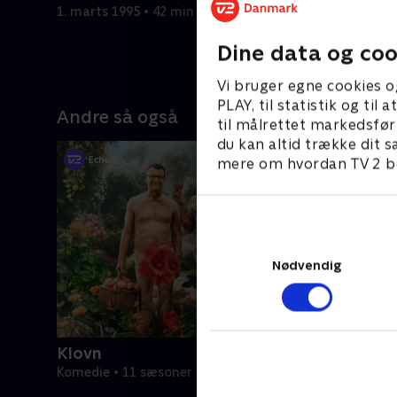
dem.
1. marts 1995 • 42 min
9. marts 1
Dine data og coo
Vi bruger egne cookies o
PLAY, til statistik og ti
Andre så også
til målrettet markedsfør
du kan altid trække dit s
mere om hvordan TV 2 be
Nødvendig
Klovn
Komedie • 11 sæsoner