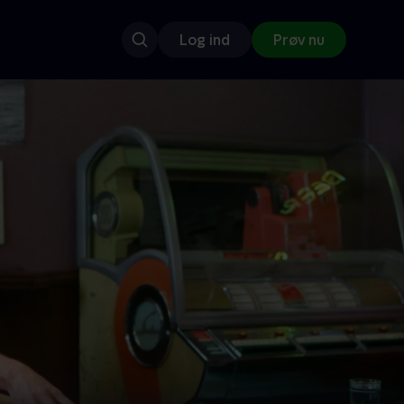
Log ind
Prøv nu