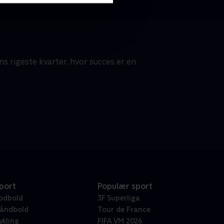
s rigeste kvarter, hvor succes er en
port
Populær sport
odbold
3F Superliga
åndbold
Tour de France
ykling
FIFA VM 2026