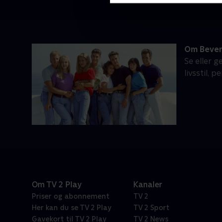
Om Beverl
Se eller g
livsstil, 
Om TV 2 Play
Kanaler
Priser og abonnement
TV 2
Her kan du se TV 2 Play
TV 2 Sport
Gavekort til TV 2 Play
TV 2 News