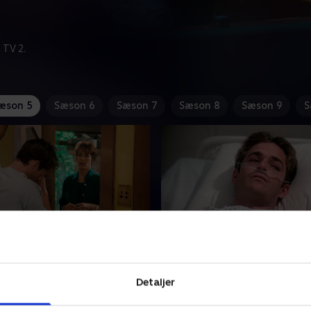
 TV 2.
æson 5
Sæson 6
Sæson 7
Sæson 8
Sæson 9
S
vention
10. The Dreams of Dyla
s familien Walsh er alle
I en heroin-rus er Dylan kør
Detaljer
samlet for at fortælle
en klippeskrænt og ligger n
or meget han betyder for
hospitalet i dyb koma.