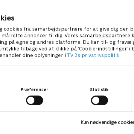
16. marts 1995 • 42 min
995 • 42 min
kies
g cookies fra samarbejdspartnere for at give dig den b
l at målrette annoncer til dig. Vores samarbejdspartner
ing på egne og andres platforme. Du kan til- og fravæl
amtykke tilbage ved at klikke på ’Cookie-indstillinger’ i
handler dine oplysninger i
TV 2s privatlivspolitik
.
Samtykkevalg
Præferencer
Statistik
Badehotellet
Kun nødvendige cookie
Drama • 10 sæsoner
D