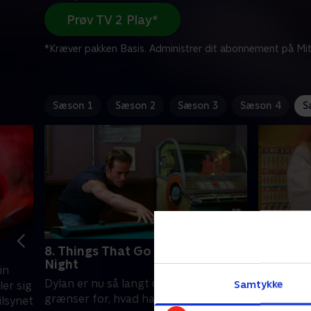
Prøv TV 2 Play*
*Kræver pakken Basis. Administrer dit abonnement på Mit
Sæson 1
Sæson 2
Sæson 3
Sæson 4
S
8. Things That Go Bang in the
9. Inter
Night
in
Hjemme ho
Dylan er nu så langt ude, at der ikke er
Samtykke
ler sig
vennerne 
grænser for, hvad han kan finde på.
lsynet
Dylan, hv