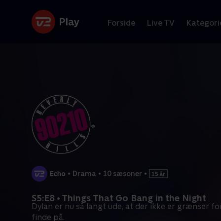
Forside
Live TV
Kategori
•
Drama
•
10 sæsoner
•
S5:E8 • Things That Go Bang in the Night
Dylan er nu så langt ude, at der ikke er grænser fo
finde på.