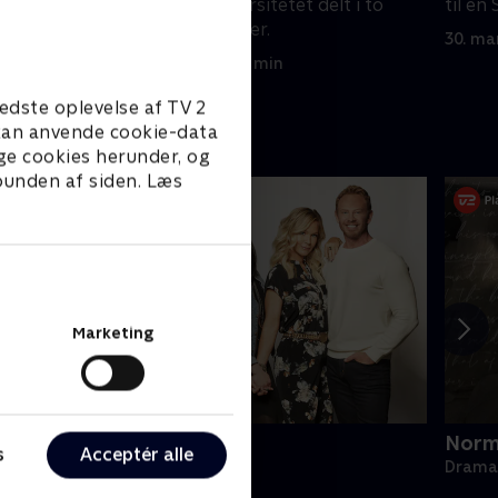
Pludselig er universitetet delt i to
til en
lejre: sorte og jøder.
30. ma
23. marts 1995 • 42 min
edste oplevelse af TV 2
e kan anvende cookie-data
ge cookies herunder, og
 bunden af siden. Læs
Marketing
BH90210
Norm
s
Acceptér alle
rama • 1 sæsoner
Drama 