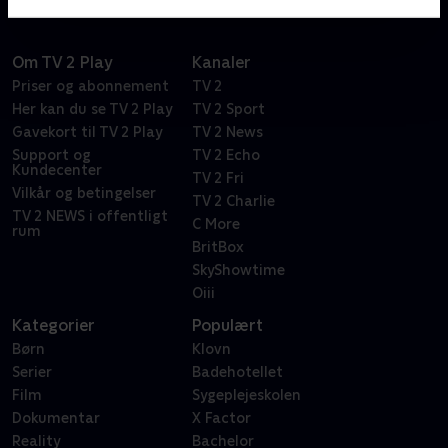
Om TV 2 Play
Kanaler
Priser og abonnement
TV 2
Her kan du se TV 2 Play
TV 2 Sport
Gavekort til TV 2 Play
TV 2 News
Support og
TV 2 Echo
Kundecenter
TV 2 Fri
Vilkår og betingelser
TV 2 Charlie
TV 2 NEWS i offentligt
C More
rum
BritBox
SkyShowtime
Oiii
Kategorier
Populært
Børn
Klovn
Serier
Badehotellet
Film
Sygeplejeskolen
Dokumentar
X Factor
Reality
Bachelor