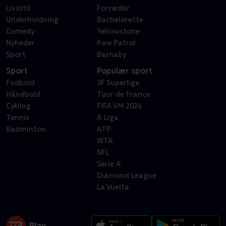
Livsstil
Forræder
Underholdning
Bachelorette
Comedy
Yellowstone
Nyheder
Paw Patrol
Sport
Barnaby
Sport
Populær sport
Fodbold
3F Superliga
Håndbold
Tour de France
Cykling
FIFA VM 2026
Tennis
A Liga
Badminton
ATP
WTA
NFL
Serie A
Diamond League
La Vuelta