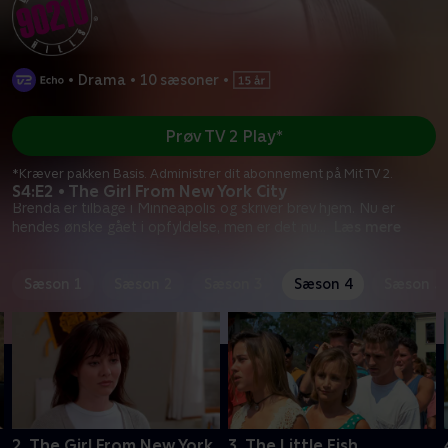
•
Drama
•
10 sæsoner
•
Prøv TV 2 Play*
*Kræver pakken Basis. Administrer dit abonnement på Mit TV 2.
S4:E2 • The Girl From New York City
Brenda er tilbage i Minneapolis og skriver brev hjem. Nu er
hendes ønske gået i opfyldelse, men er det nu
...
Læs mere
Sæson 1
Sæson 2
Sæson 3
Sæson 4
Sæson 5
2. The Girl From New York
3. The Little Fish