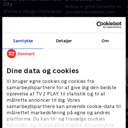
City
Andrea vil gerne fortsætte sin
Brenda er tilbage i Minneapolis
journalistiske karriere, men
og skriver brev hjem. Nu er
opdager hurtigt, at hun kun er
hendes ønske gået i opfyldelse,
en lille fisk i de nye omgivelser.
men er det nu også det, hun
Dylan er usikker på, hvad han
24. marts 1994 • 43 min
havde drømt om?
vil.
17. marts 1994 • 43 min
Samtykke
Detaljer
Om
Andre så også
Dine data og cookies
Vi bruger egne cookies og cookies fra
samarbejdspartnere for at give dig den bedste
oplevelse af TV 2 PLAY, til statistik og til at
målrette annoncer til dig. Vores
samarbejdspartnere kan anvende cookie-data til
målrettet markedsføring på egne og andres
Klovn
Badehotelle
platforme. Du kan til- og fravælge cookies
Komedie • 11 sæsoner
Drama • 10 sæs
herunder, og du kan altid trække dit samtykke