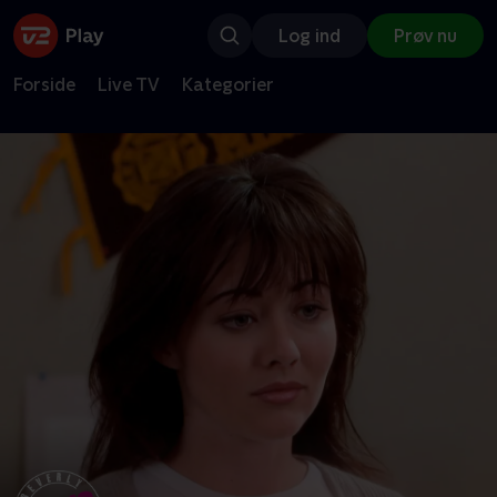
Log ind
Prøv nu
Forside
Live TV
Kategorier