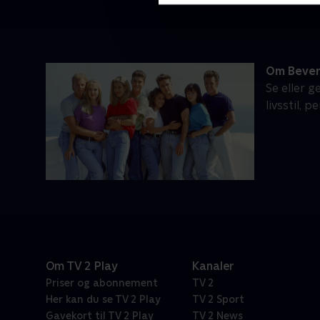
Om Beverl
Se eller g
livsstil, 
Om TV 2 Play
Kanaler
Priser og abonnement
TV 2
Her kan du se TV 2 Play
TV 2 Sport
Gavekort til TV 2 Play
TV 2 News