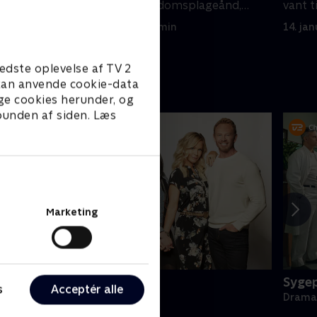
med Steves barndomsplageånd,
vant t
Chuck Wilson.
7. januar 1993 • 44 min
14. ja
edste oplevelse af TV 2
e kan anvende cookie-data
ge cookies herunder, og
 bunden af siden. Læs
Marketing
BH90210
Sygep
s
Acceptér alle
rama • 1 sæsoner
Drama 