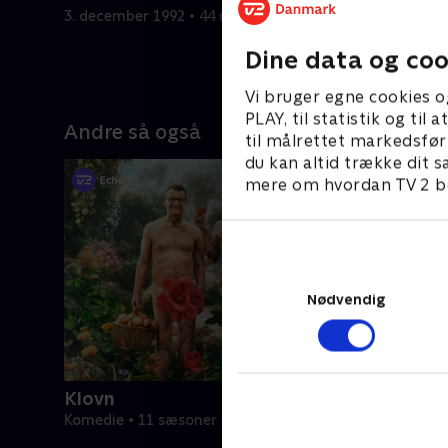
prøve det
3. december 1992 • 44 min
10. decemb
Dine data og coo
Vi bruger egne cookies o
PLAY, til statistik og ti
Andre så også
til målrettet markedsfør
du kan altid trække dit s
mere om hvordan TV 2 be
Nødvendig
Klovn
Komedie • 11 sæsoner