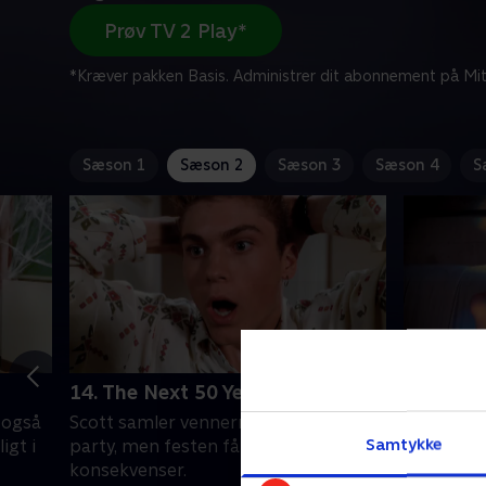
Prøv TV 2 Play*
*Kræver pakken Basis. Administrer dit abonnement på Mit
Sæson 1
Sæson 2
Sæson 3
Sæson 4
S
14. The Next 50 Years
15. U4E
 også
Scott samler vennerne til et surprise-
En hemme
Samtykke
igt i
party, men festen får tragiske
som skifte
konsekvenser.
Beverly Hi