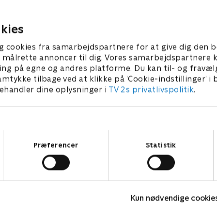
.
gerne gøre det godt igen.
er 1992 • 43 min
17. december 1992 • 44 min
kies
g cookies fra samarbejdspartnere for at give dig den b
l at målrette annoncer til dig. Vores samarbejdspartner
ing på egne og andres platforme. Du kan til- og fravæl
amtykke tilbage ved at klikke på ’Cookie-indstillinger’ i
handler dine oplysninger i
TV 2s privatlivspolitik
.
Samtykkevalg
Præferencer
Statistik
Badehotellet
Kun nødvendige cookie
Drama • 10 sæsoner
D