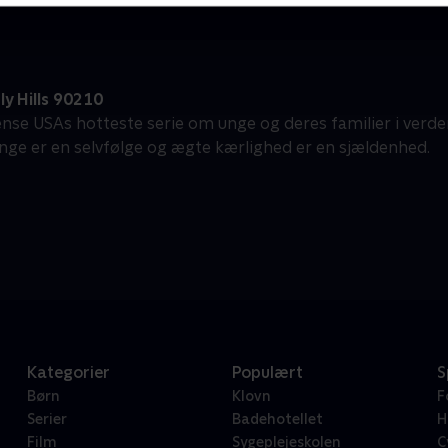
y Hills 90210
ense USAs hotteste serie om unge og deres familier i verden
penge er en selvfølge og ægte kærlighed er en sjældenhed.
Kategorier
Populært
S
Børn
Klovn
F
Serier
Badehotellet
H
Film
Sygeplejeskolen
C