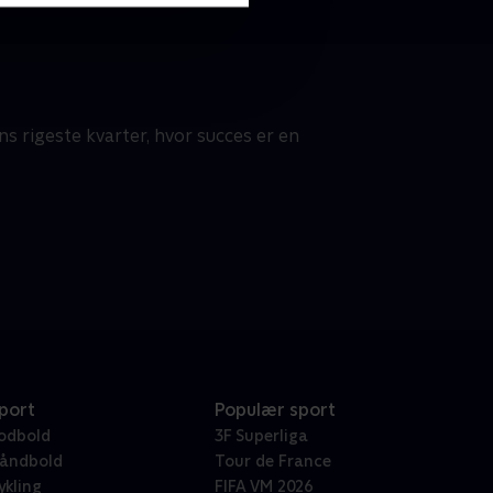
s rigeste kvarter, hvor succes er en
port
Populær sport
odbold
3F Superliga
åndbold
Tour de France
ykling
FIFA VM 2026