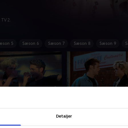
 TV 2.
æson 5
Sæson 6
Sæson 7
Sæson 8
Sæson 9
S
A
16. My Desperate Valent
lig undergrundsnatklub,
Brandon har det dårligt efter
Detaljer
r tilholdssted hver uge.
nat med Emily. Han prøver 
lls-vennerne er nødt til at
hende, men hun opsøger ha