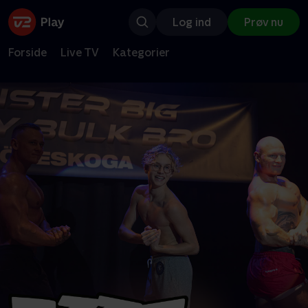
Log ind
Prøv nu
Forside
Live TV
Kategorier