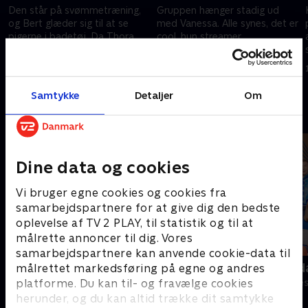
Den står på svømmetræning,
Gruppen hænger stadig ud
og Bert glæder sig til at se
med Vanessa. Alle synes, det er
pigerne i badetøj. Da Thora
cool, hun streamer
fortæller, at pigerne også
computerspil i fritiden. Bert har
kigger på drengene, går Bert i
dog et problem. Han tror, han
1. maj 2023 • 21 min
1. maj 2023 • 22 min
panik.
er forelsket igen.
Samtykke
Detaljer
Om
Andre så også
Dine data og cookies
Vi bruger egne cookies og cookies fra
samarbejdspartnere for at give dig den bedste
oplevelse af TV 2 PLAY, til statistik og til at
målrette annoncer til dig. Vores
samarbejdspartnere kan anvende cookie-data til
Hold vejret! (dansk tale)
Robssons (da
målrettet markedsføring på egne og andres
Komedie • 1 sæsoner
Komedie • 1 sæ
platforme. Du kan til- og fravælge cookies
herunder, og du kan altid trække dit samtykke