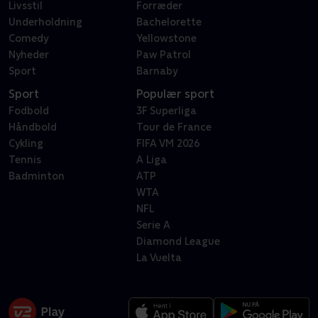
Livsstil
Forræder
Underholdning
Bachelorette
Comedy
Yellowstone
Nyheder
Paw Patrol
Sport
Barnaby
Sport
Populær sport
Fodbold
3F Superliga
Håndbold
Tour de France
Cykling
FIFA VM 2026
Tennis
A Liga
Badminton
ATP
WTA
NFL
Serie A
Diamond League
La Vuelta