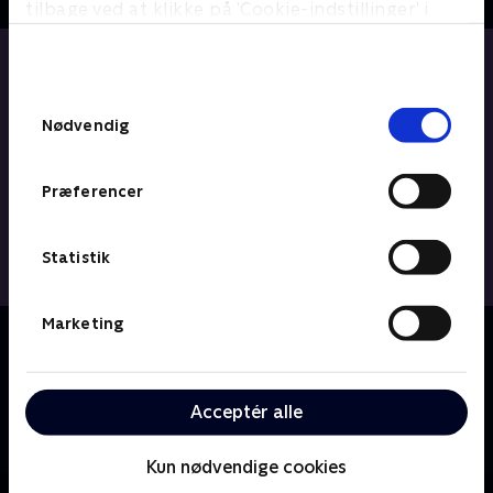
tilbage ved at klikke på ’Cookie-indstillinger’ i
bunden af siden. Læs mere om hvordan TV 2
behandler dine oplysninger i
TV 2s privatlivspolitik
.
Samtykkevalg
Nødvendig
Præferencer
Statistik
Marketing
Om Bert (dansk tale)
Familieserie om teenageren Bert og hans evige
kærlighedsproblemer. Serien er baseret på den
Acceptér alle
populære bogserie af Anders Jacobsson og Sören
Olsson.
Kun nødvendige cookies