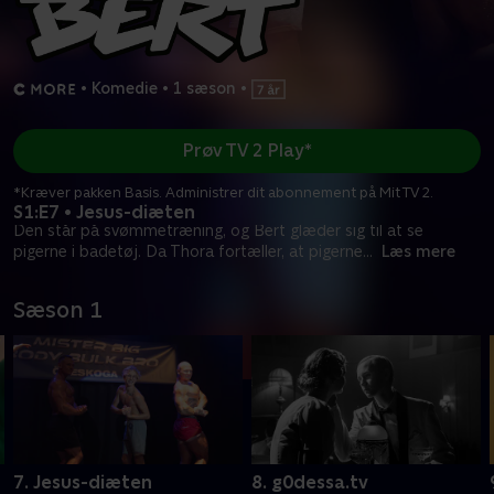
•
Komedie
•
1 sæson
•
Prøv TV 2 Play*
*Kræver pakken Basis. Administrer dit abonnement på Mit TV 2.
S1:E7 • Jesus-diæten
Den står på svømmetræning, og Bert glæder sig til at se
pigerne i badetøj. Da Thora fortæller, at pigerne
...
Læs mere
Sæson 1
7. Jesus-diæten
8. g0dessa.tv