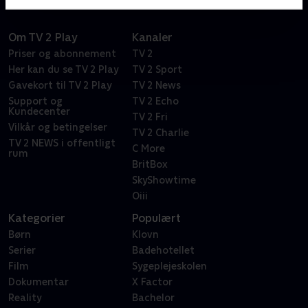
Om TV 2 Play
Kanaler
Priser og abonnement
TV 2
Her kan du se TV 2 Play
TV 2 Sport
Gavekort til TV 2 Play
TV 2 News
Support og
TV 2 Echo
Kundecenter
TV 2 Fri
Vilkår og betingelser
TV 2 Charlie
TV 2 NEWS i offentligt
C More
rum
BritBox
SkyShowtime
Oiii
Kategorier
Populært
Børn
Klovn
Serier
Badehotellet
Film
Sygeplejeskolen
Dokumentar
X Factor
Reality
Bachelor