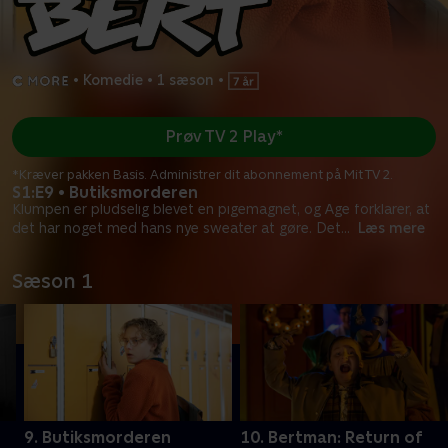
•
Komedie
•
1 sæson
•
Prøv TV 2 Play*
*Kræver pakken Basis. Administrer dit abonnement på Mit TV 2.
S1:E9 • Butiksmorderen
Klumpen er pludselig blevet en pigemagnet, og Åge forklarer, at
det har noget med hans nye sweater at gøre. Det
...
Læs mere
Sæson 1
9. Butiksmorderen
10. Bertman: Return of