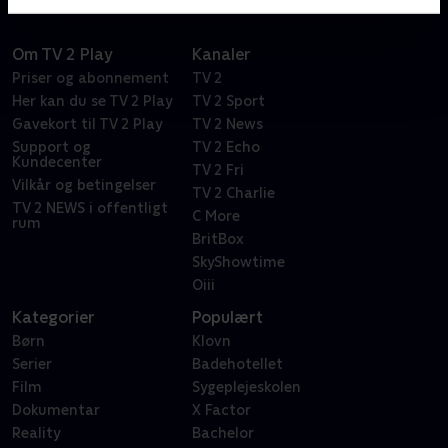
Om TV 2 Play
Kanaler
Priser og abonnement
TV 2
Her kan du se TV 2 Play
TV 2 Sport
Gavekort til TV 2 Play
TV 2 News
Support og
TV 2 Echo
Kundecenter
TV 2 Fri
Vilkår og betingelser
TV 2 Charlie
TV 2 NEWS i offentligt
C More
rum
BritBox
SkyShowtime
Oiii
Kategorier
Populært
Børn
Klovn
Serier
Badehotellet
Film
Sygeplejeskolen
Dokumentar
X Factor
Reality
Bachelor