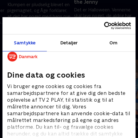
the Jenny
Klumpen er pludselig blevet en
Det er Halloween. Vennerne
 er
pigemagnet, og Åge forklarer,
skal lave noget, de aldrig har
at det har noget med hans nye
lavet før. De skal til fest, men
har
sweater at gøre. Det er den
ikke nok med det, de skal også
n
samme sweater, som rapperen
1. maj 2023 • 22 min
være fulde!.
Érnst har på.
1. maj 2023 • 22 min
Samtykke
Detaljer
Om
Andre så også
Dine data og cookies
Vi bruger egne cookies og cookies fra
samarbejdspartnere for at give dig den bedste
oplevelse af TV 2 PLAY, til statistik og til at
målrette annoncer til dig. Vores
samarbejdspartnere kan anvende cookie-data til
Hold vejret! (dansk tale)
Robssons (da
målrettet markedsføring på egne og andres
Komedie • 1 sæsoner
Komedie • 1 sæ
platforme. Du kan til- og fravælge cookies
herunder, og du kan altid trække dit samtykke