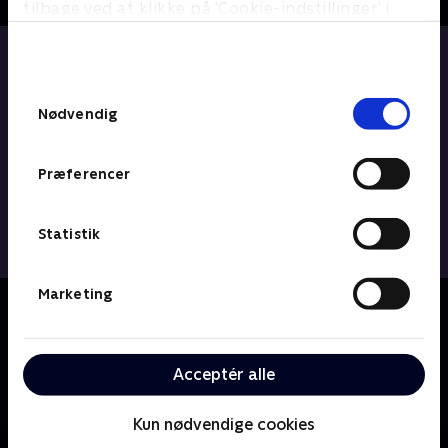
tilbage ved at klikke på ’Cookie-indstillinger’ i
bunden af siden. Læs mere om hvordan TV 2
behandler dine oplysninger i
TV 2s privatlivspolitik
.
Samtykkevalg
Nødvendig
Præferencer
Statistik
Marketing
Om Bert (dansk tale)
Familieserie om teenageren Bert og hans evige
kærlighedsproblemer. Serien er baseret på den
Acceptér alle
populære bogserie af Anders Jacobsson og Sören
Olsson.
Kun nødvendige cookies