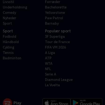
Livsstil
Forræder
Underholdning
Bachelorette
Comedy
Yellowstone
Nyheder
Paw Patrol
Sport
Barnaby
Sport
Populær sport
Fodbold
3F Superliga
Håndbold
Tour de France
Cykling
FIFA VM 2026
Tennis
A Liga
Badminton
ATP
WTA
NFL
Serie A
Diamond League
La Vuelta