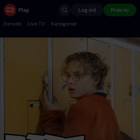
Log ind
Prøv nu
Forside
Live TV
Kategorier